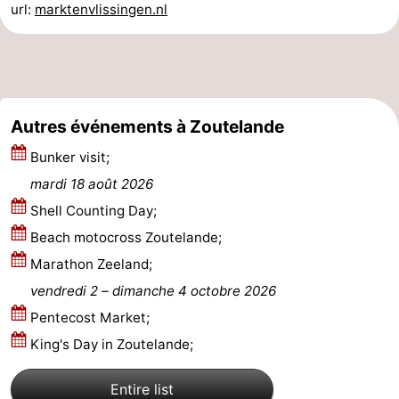
url:
marktenvlissingen.nl
Médicales
Région
Zeeland
Schouwen-
Autres événements à Zoutelande
Duiveland
-
Bunker visit;
mardi 18 août 2026
Renesse
-
Shell Counting Day;
Brouwershaven
-
Beach motocross Zoutelande;
Marathon Zeeland;
Bruinisse
-
vendredi 2
–
dimanche 4 octobre 2026
Zierikzee
-
Pentecost Market;
King's Day in Zoutelande;
Nature
-
Entire list
Oosterschelde
Burgh
-