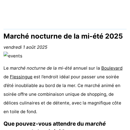
Aparthotel
-
Zoutelande
Duinflat
-
Duinoord
-
Marché nocturne de la mi-été 2025
Duinweg
-
vendredi 1 août 2025
18
Kurhaus
-
Le
marché nocturne de la mi-été
annuel sur la
Boulevard
Residentie
Campings
de
Flessingue
est l’endroit idéal pour passer une soirée
d’été inoubliable au bord de la mer. Ce marché animé en
Soutelande
Chambre
soirée offre une combinaison unique de shopping, de
d'hôtes
Chaumières
délices culinaires et de détente, avec la magnifique côte
en toile de fond.
-
Que pouvez-vous attendre du
marché
De
-