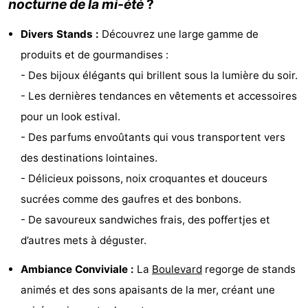
nocturne de la mi-été
?
Zandput
Duinzicht
-
Divers Stands :
Découvrez une large gamme de
Joossesweg
-
produits et de gourmandises :
- Des bijoux élégants qui brillent sous la lumière du soir.
Kustlicht
-
- Les dernières tendances en vêtements et accessoires
Meerpaal
-
pour un look estival.
- Des parfums envoûtants qui vous transportent vers
Strandcamping
-
des destinations lointaines.
Valkenisse
Zee,
Hôtels
- Délicieux poissons, noix croquantes et douceurs
sucrées comme des gaufres et des bonbons.
Bos
Last
- De savoureux sandwiches frais, des poffertjes et
en
minutes
Plages
d’autres mets à déguster.
Duin
Voir
Ambiance Conviviale :
La
Boulevard
regorge de stands
animés et des sons apaisants de la mer, créant une
et
Lieux