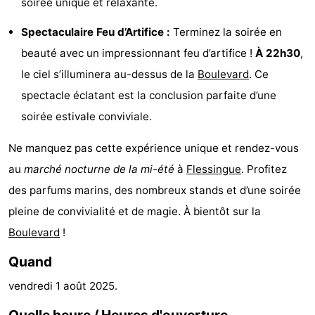
soirée unique et relaxante.
faire
d'intérêt
-
Spectaculaire Feu d’Artifice :
Terminez la soirée en
Musées
-
beauté avec un impressionnant feu d’artifice !
À 22h30
,
le ciel s’illuminera au-dessus de la
Boulevard
. Ce
Galeries
-
spectacle éclatant est la conclusion parfaite d’une
Monuments
-
soirée estivale conviviale.
Églises
-
Ne manquez pas cette expérience unique et rendez-vous
au
marché nocturne de la mi-été
à
Flessingue
. Profitez
Phares
-
des parfums marins, des nombreux stands et d’une soirée
Points
Attractions
pleine de convivialité et de magie. À bientôt sur la
Boulevard
!
de
-
Quand
vue
Terrains
-
vendredi 1 août 2025
.
de
Aires
-