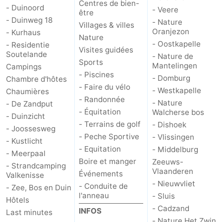
Centres de bien-
- Duinoord
- Veere
être
- Duinweg 18
- Nature
Villages & villes
Oranjezon
- Kurhaus
Nature
- Oostkapelle
- Residentie
Visites guidées
Soutelande
- Nature de
Sports
Mantelingen
Campings
- Piscines
- Domburg
Chambre d'hôtes
- Faire du vélo
- Westkapelle
Chaumières
- Randonnée
- Nature
- De Zandput
- Équitation
Walcherse bos
- Duinzicht
- Terrains de golf
- Dishoek
- Joossesweg
- Peche Sportive
- Vlissingen
- Kustlicht
- Equitation
- Middelburg
- Meerpaal
Boire et manger
Zeeuws-
- Strandcamping
Vlaanderen
Événements
Valkenisse
- Nieuwvliet
- Conduite de
- Zee, Bos en Duin
l'anneau
- Sluis
Hôtels
- Cadzand
INFOS
Last minutes
- Nature Het Zwin