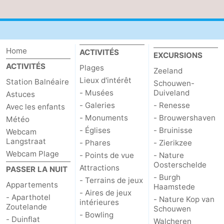
bos
Vlissingen
-
Middelburg
Zeeuws-
Home
ACTIVITÉS
EXCURSIONS
Vlaanderen
-
ACTIVITÉS
Plages
Zeeland
Lieux d'intérêt
Station Balnéaire
Schouwen-
Nieuwvliet
-
- Musées
Duiveland
Astuces
- Galeries
- Renesse
Avec les enfants
Sluis
-
- Monuments
- Brouwershaven
Météo
- Églises
- Bruinisse
Webcam
Cadzand
-
Langstraat
- Phares
- Zierikzee
Webcam Plage
Nature
Météo
- Points de vue
- Nature
Oosterschelde
Attractions
PASSER LA NUIT
Het
Contact
- Burgh
- Terrains de jeux
Appartements
Haamstede
- Aires de jeux
- Aparthotel
- Nature Kop van
Zwin
intérieures
Zoutelande
Schouwen
- Bowling
- Duinflat
Walcheren