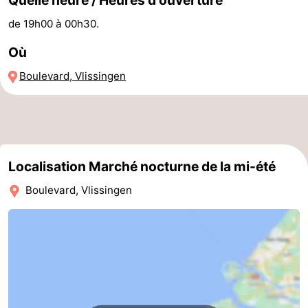
Quelle heure / Heures d'ouverture
jeux
de
Bowling
Centres
de 19h00 à 00h30.
Où
jeux
de
Villages
Boulevard, Vlissingen
intérieures
bien-
&
Nature
être
villes
Visites
guidées
Sports
Localisation Marché nocturne de la mi-été
-
Boulevard, Vlissingen
Piscines
-
Faire
-
du
Randonnée
-
vélo
Équitation
-