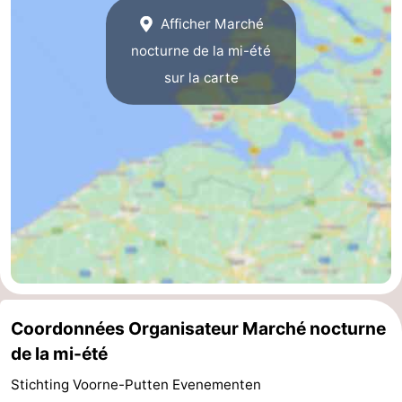
Afficher Marché
Terrains
-
nocturne de la mi-été
de
Peche
-
sur la carte
golf
Sportive
Equitation
Boire
et
Événements
manger
Conduite
de
Pratiques
l'anneau
Forum
Route
Coordonnées Organisateur Marché nocturne
de la mi-été
-
Stichting Voorne-Putten Evenementen
Stationnement
Adresses