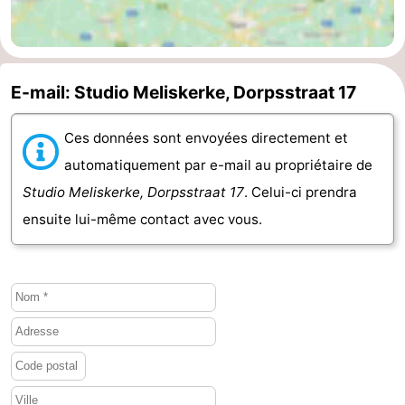
bos
Vlissingen
-
Middelburg
Zeeuws-
E-mail: Studio Meliskerke, Dorpsstraat 17
Vlaanderen
-
Ces données sont envoyées directement et
Nieuwvliet
-
automatiquement par e-mail au propriétaire de
Studio Meliskerke, Dorpsstraat 17
. Celui-ci prendra
Sluis
-
ensuite lui-même contact avec vous.
Cadzand
-
Nature
Météo
Het
Contact
Zwin