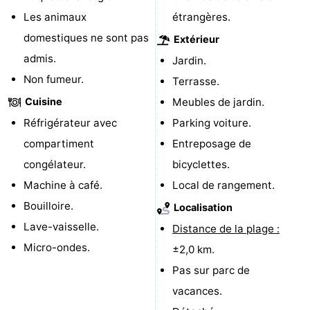
Les animaux
étrangères.
Terrains
-
domestiques ne sont pas
Extérieur
de
Peche
-
admis.
Jardin.
Non fumeur.
Terrasse.
golf
Sportive
Equitation
Boire
Cuisine
Meubles de jardin.
et
Événements
Réfrigérateur avec
Parking voiture.
compartiment
Entreposage de
manger
Conduite
congélateur.
bicyclettes.
de
Pratiques
Machine à café.
Local de rangement.
Bouilloire.
Localisation
l'anneau
Forum
Lave-vaisselle.
Distance de la plage :
Route
Micro-ondes.
±2,0 km.
Pas sur parc de
-
vacances.
Stationnement
Adresses