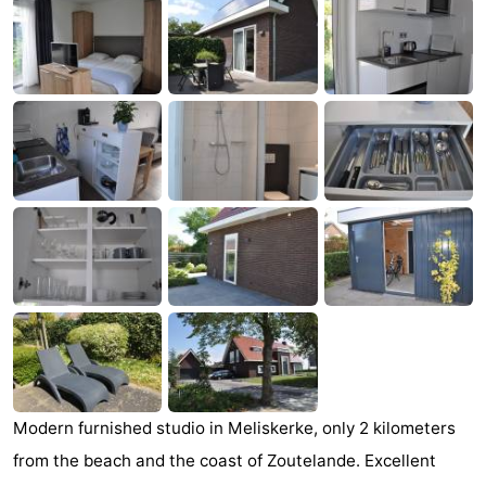
Aparthotel
-
Zoutelande
Duinflat
-
Duinoord
-
Duinweg
-
18
Kurhaus
-
Residentie
Campings
Soutelande
Chambre
d'hôtes
Chaumières
-
Modern furnished studio in Meliskerke, only 2 kilometers
from the beach and the coast of Zoutelande. Excellent
De
-