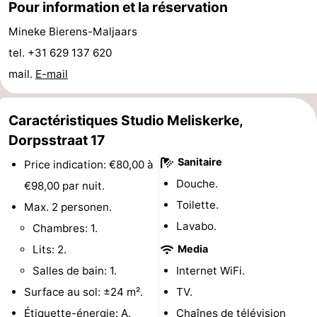
Pour information et la réservation
jeux
de
Bowling
Centres
Mineke Bierens-Maljaars
tel. +31 629 137 620
jeux
de
Villages
mail.
E-mail
intérieures
bien-
&
Nature
être
villes
Visites
Caractéristiques Studio Meliskerke,
Dorpsstraat 17
guidées
Sports
Sanitaire
Price indication: €80,00 à
-
Douche.
€98,00 par nuit.
Toilette.
Max. 2 personen.
Piscines
-
Lavabo.
Chambres: 1.
Faire
-
Lits: 2.
Media
Salles de bain: 1.
Internet WiFi.
du
Randonnée
-
Surface au sol: ±24 m².
TV.
vélo
Équitation
-
Étiquette-énergie: A.
Chaînes de télévision