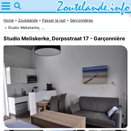
Home
Zoutelande
Home
Zoutelande
Passer la nuit
Garçonnières
Studio Meliskerke, ...
Astuces
Studio Meliskerke, Dorpsstraat 17 - Garçonnière
Avec
les
Webcam
enfants
Webcam
Langstraat
Webcam
Plage
Passer
la
Appartements
nuit
-