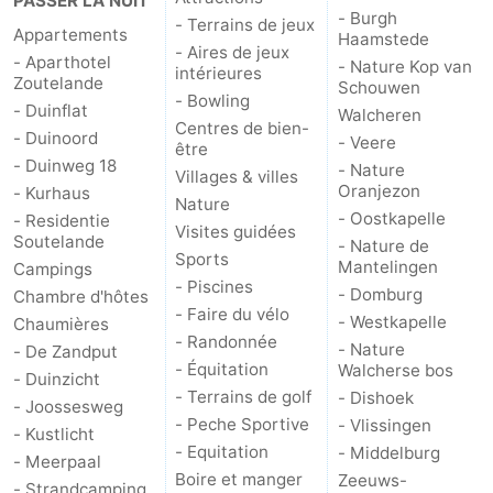
PASSER LA NUIT
- Burgh
- Terrains de jeux
Appartements
Haamstede
- Aires de jeux
- Aparthotel
- Nature Kop van
intérieures
Zoutelande
Schouwen
- Bowling
- Duinflat
Walcheren
Centres de bien-
- Duinoord
- Veere
être
- Duinweg 18
- Nature
Villages & villes
Oranjezon
- Kurhaus
Nature
- Oostkapelle
- Residentie
Visites guidées
Soutelande
- Nature de
Sports
Mantelingen
Campings
- Piscines
- Domburg
Chambre d'hôtes
- Faire du vélo
- Westkapelle
Chaumières
- Randonnée
- Nature
- De Zandput
- Équitation
Walcherse bos
- Duinzicht
- Terrains de golf
- Dishoek
- Joossesweg
- Peche Sportive
- Vlissingen
- Kustlicht
- Equitation
- Middelburg
- Meerpaal
Boire et manger
Zeeuws-
- Strandcamping