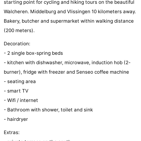
starting point for cycling and hiking tours on the beautiful
Zandput
Duinzicht
-
Walcheren. Middelburg and Vlissingen 10 kilometers away.
Bakery, butcher and supermarket within walking distance
Joossesweg
-
(200 meters).
Kustlicht
-
Decoration:
Meerpaal
-
- 2 single box-spring beds
- kitchen with dishwasher, microwave, induction hob (2-
Strandcamping
-
burner), fridge with freezer and Senseo coffee machine
Valkenisse
Zee,
Hôtels
- seating area
- smart TV
Bos
Last
- Wifi / internet
en
minutes
Plages
- Bathroom with shower, toilet and sink
- hairdryer
Duin
Voir
Extras:
et
Lieux