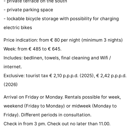
- private terrace on the south
faire
d'intérêt
-
- private parking space
- lockable bicycle storage with possibility for charging
Musées
-
electric bikes
Galeries
-
Price indication: from € 80 per night (minimum 3 nights)
Monuments
-
Week: from € 485 to € 645.
Includes: bedlinen, towels, final cleaning and Wifi /
Églises
-
internet.
Phares
-
Exclusive: tourist tax € 2,10 p.p.p.d. (2025), € 2,42 p.p.p.d.
(2026)
Points
Attractions
Arrival on Friday or Monday. Rentals possible for week,
de
-
weekend (Friday to Monday) or midweek (Monday to
Friday). Different periods in consultation.
vue
Terrains
-
Check in from 3 pm. Check out no later than 11.00.
de
Aires
-