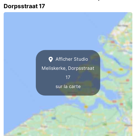
Dorpsstraat 17
Haamstede
Nature
Walcheren
Kop
-
van
Veere
-
Schouwen
Nature
-
Afficher Studio
Oranjezon
Oostkapelle
-
Meliskerke, Dorpsstraat
17
Nature
-
sur la carte
de
Domburg
-
Mantelingen
Westkapelle
-
Nature
-
Walcherse
Dishoek
-