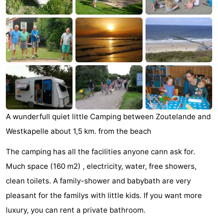
Zandput
Duinzicht
-
Joossesweg
-
Kustlicht
-
Meerpaal
-
Strandcamping
-
A wunderfull quiet little Camping between Zoutelande and
Valkenisse
Zee,
Hôtels
Westkapelle about 1,5 km. from the beach
Bos
Last
The camping has all the facilities anyone cann ask for.
en
minutes
Plages
Much space (160 m2) , electricity, water, free showers,
clean toilets. A family-shower and babybath are very
Duin
Voir
pleasant for the familys with little kids. If you want more
et
Lieux
luxury, you can rent a private bathroom.