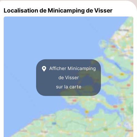
Localisation de Minicamping de Visser
Médicales
Région
Zeeland
Schouwen-
Duiveland
-
Renesse
-
Afficher Minicamping
de Visser
Brouwershaven
-
sur la carte
Bruinisse
-
Zierikzee
-
Nature
-
Oosterschelde
Burgh
-