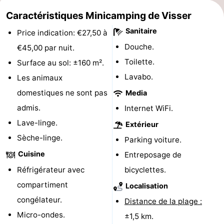
Caractéristiques Minicamping de Visser
jeux
de
Bowling
Centres
Sanitaire
Price indication: €27,50 à
jeux
de
Villages
Douche.
€45,00 par nuit.
intérieures
bien-
&
Nature
Toilette.
Surface au sol: ±160 m².
Lavabo.
Les animaux
être
villes
Visites
domestiques ne sont pas
Media
guidées
Sports
admis.
Internet WiFi.
Lave-linge.
Extérieur
-
Sèche-linge.
Parking voiture.
Piscines
-
Cuisine
Entreposage de
Réfrigérateur avec
bicyclettes.
Faire
-
compartiment
Localisation
du
Randonnée
-
congélateur.
Distance de la plage :
Micro-ondes.
±1,5 km.
vélo
Équitation
-