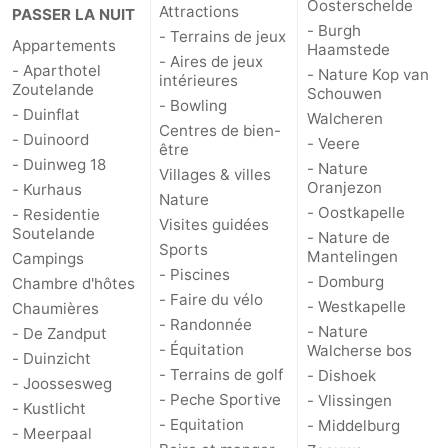
Oosterschelde
Attractions
PASSER LA NUIT
- Burgh
- Terrains de jeux
Appartements
Haamstede
- Aires de jeux
- Aparthotel
- Nature Kop van
intérieures
Zoutelande
Schouwen
- Bowling
- Duinflat
Walcheren
Centres de bien-
- Duinoord
- Veere
être
- Duinweg 18
- Nature
Villages & villes
Oranjezon
- Kurhaus
Nature
- Oostkapelle
- Residentie
Visites guidées
Soutelande
- Nature de
Sports
Mantelingen
Campings
- Piscines
- Domburg
Chambre d'hôtes
- Faire du vélo
- Westkapelle
Chaumières
- Randonnée
- Nature
- De Zandput
- Équitation
Walcherse bos
- Duinzicht
- Terrains de golf
- Dishoek
- Joossesweg
- Peche Sportive
- Vlissingen
- Kustlicht
- Equitation
- Middelburg
- Meerpaal