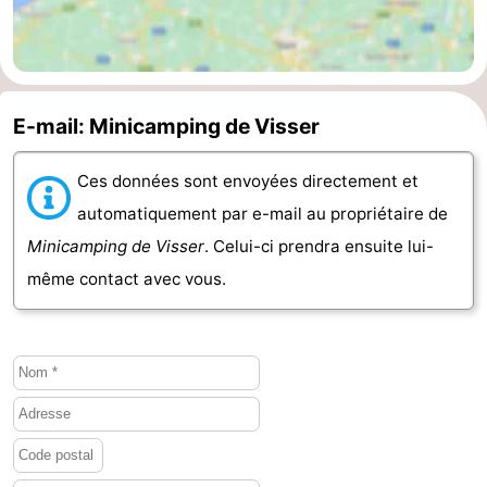
Haamstede
Nature
Walcheren
Kop
-
E-mail: Minicamping de Visser
van
Veere
-
Ces données sont envoyées directement et
Schouwen
Nature
-
automatiquement par e-mail au propriétaire de
Oranjezon
Oostkapelle
-
Minicamping de Visser
. Celui-ci prendra ensuite lui-
même contact avec vous.
Nature
-
de
Domburg
-
Mantelingen
Westkapelle
-
Nature
-
Walcherse
Dishoek
-