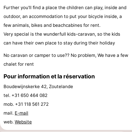
Further you'll find a place the children can play, inside and
faire
d'intérêt
-
outdoor, an accommodation to put your bicycle inside, a
Musées
-
few animals, bikes and beachcabines for rent.
Very special is the wunderfull kids-caravan, so the kids
Galeries
-
can have their own place to stay during their holiday
Monuments
-
No caravan or camper to use?? No problem, We have a few
Églises
-
chalet for rent
Phares
-
Pour information et la réservation
Boudewijnskerke 42, Zoutelande
Points
Attractions
tel. +31 650 464 082
de
-
mob. +31 118 561 272
mail.
E-mail
vue
Terrains
-
web.
Website
de
Aires
-