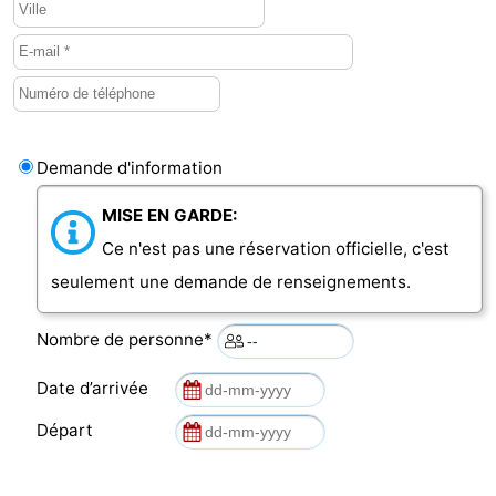
bos
Vlissingen
-
Middelburg
Zeeuws-
Vlaanderen
-
Demande d'information
Nieuwvliet
-
MISE EN GARDE:
Sluis
-
Ce n'est pas une réservation officielle, c'est
seulement une demande de renseignements.
Cadzand
-
Nombre de personne*
Nature
Météo
Date d’arrivée
Het
Contact
Départ
Zwin