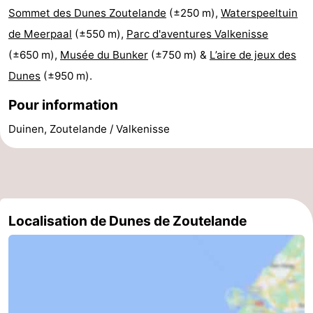
Sommet des Dunes Zoutelande
(±250 m),
Waterspeeltuin
jeux
de
Bowling
Centres
de Meerpaal
(±550 m),
Parc d'aventures Valkenisse
jeux
de
Villages
(±650 m),
Musée du Bunker
(±750 m) &
L’aire de jeux des
Dunes
(±950 m).
intérieures
bien-
&
Nature
Pour information
être
villes
Visites
Duinen, Zoutelande / Valkenisse
guidées
Sports
-
Piscines
-
Localisation de Dunes de Zoutelande
Faire
-
du
Randonnée
-
vélo
Équitation
-