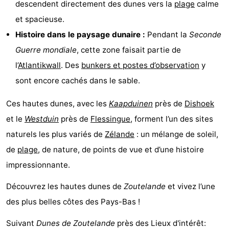
descendent directement des dunes vers la
plage
calme
faire
d'intérêt
-
et spacieuse.
Histoire dans le paysage dunaire :
Pendant la
Seconde
Musées
-
Guerre mondiale
, cette zone faisait partie de
Galeries
-
l’
Atlantikwall
. Des
bunkers et postes d’observation
y
sont encore cachés dans le sable.
Monuments
-
Ces hautes dunes, avec les
Kaapduinen
près de
Dishoek
Églises
-
et le
Westduin
près de
Flessingue
, forment l’un des sites
Phares
-
naturels les plus variés de
Zélande
: un mélange de soleil,
de
plage
, de nature, de points de vue et d’une histoire
Points
Attractions
impressionnante.
de
-
Découvrez les hautes dunes de
Zoutelande
et vivez l’une
vue
Terrains
-
des plus belles côtes des Pays-Bas !
de
Aires
-
Suivant
Dunes de Zoutelande
près des Lieux d'intérêt: