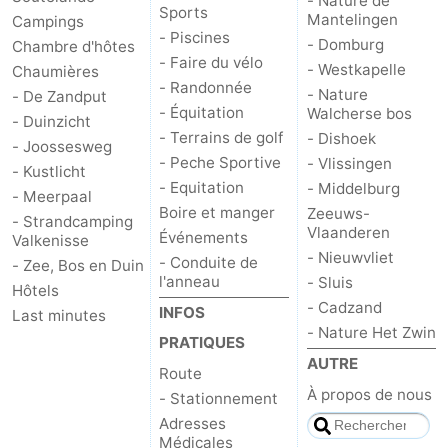
- Nature de
Sports
Mantelingen
Campings
- Piscines
bos
Vlissingen
-
- Domburg
Chambre d'hôtes
- Faire du vélo
- Westkapelle
Chaumières
Middelburg
Zeeuws-
- Randonnée
- Nature
- De Zandput
- Équitation
Walcherse bos
- Duinzicht
Vlaanderen
-
- Terrains de golf
- Dishoek
- Joossesweg
- Peche Sportive
- Vlissingen
- Kustlicht
Nieuwvliet
-
- Equitation
- Middelburg
- Meerpaal
Boire et manger
Zeeuws-
Sluis
-
- Strandcamping
Vlaanderen
Événements
Valkenisse
- Nieuwvliet
- Conduite de
Cadzand
-
- Zee, Bos en Duin
l'anneau
- Sluis
Hôtels
- Cadzand
Nature
Météo
INFOS
Last minutes
- Nature Het Zwin
PRATIQUES
Het
Contact
AUTRE
Route
À propos de nous
Zwin
- Stationnement
Adresses
Médicales