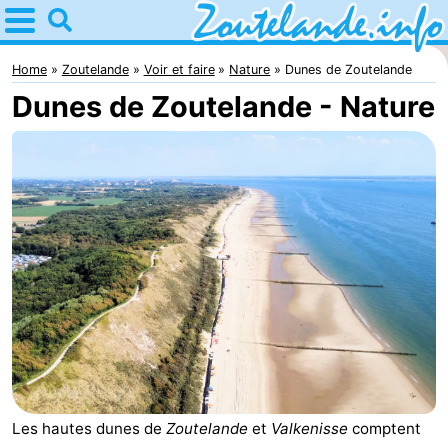
Home
Zoutelande
Home
Zoutelande
Voir et faire
Nature
Dunes de Zoutelande
Dunes de Zoutelande - Nature
Astuces
Avec
les
Webcam
enfants
Webcam
Langstraat
Webcam
Plage
Passer
la
Appartements
nuit
-
Les hautes dunes de
Zoutelande
et
Valkenisse
comptent