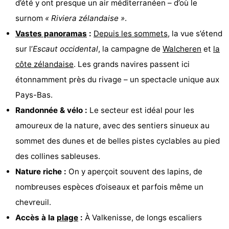
d’été y ont presque un air méditerranéen – d’où le
Zandput
Duinzicht
-
surnom
« Riviera zélandaise »
.
Vastes panoramas
:
Depuis les sommets
, la vue s’étend
Joossesweg
-
sur l’
Escaut occidental
, la campagne de
Walcheren
et
la
Kustlicht
-
côte zélandaise
. Les grands navires passent ici
étonnamment près du rivage – un spectacle unique aux
Meerpaal
-
Pays-Bas.
Strandcamping
-
Randonnée & vélo :
Le secteur est idéal pour les
amoureux de la nature, avec des sentiers sinueux au
Valkenisse
Zee,
Hôtels
sommet des dunes et de belles pistes cyclables au pied
Bos
Last
des collines sableuses.
Nature riche :
On y aperçoit souvent des lapins, de
en
minutes
Plages
nombreuses espèces d’oiseaux et parfois même un
Duin
Voir
chevreuil.
Accès à la
plage
:
À Valkenisse, de longs escaliers
et
Lieux