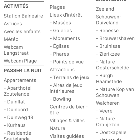
ACTIVITÉS
Plages
Zeeland
Haamstede
Nature
Walcheren
Lieux d'intérêt
Station Balnéaire
Schouwen-
- Musées
Duiveland
Astuces
Kop
-
- Galeries
- Renesse
Avec les enfants
- Monuments
- Brouwershaven
Météo
van
Veere
-
- Églises
- Bruinisse
Webcam
Langstraat
Schouwen
Nature
-
- Phares
- Zierikzee
Webcam Plage
- Points de vue
- Nature
Oranjezon
Oostkapelle
-
Oosterschelde
Attractions
PASSER LA NUIT
- Burgh
- Terrains de jeux
Appartements
Haamstede
Nature
-
- Aires de jeux
- Aparthotel
- Nature Kop van
intérieures
Zoutelande
Schouwen
de
Domburg
-
- Bowling
- Duinflat
Walcheren
Centres de bien-
- Duinoord
Mantelingen
Westkapelle
-
- Veere
être
- Duinweg 18
- Nature
Villages & villes
Nature
-
Oranjezon
- Kurhaus
Nature
- Oostkapelle
- Residentie
Visites guidées
Walcherse
Dishoek
-
Soutelande