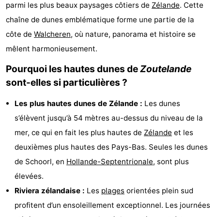
parmi les plus beaux paysages côtiers de
Zélande
. Cette
Aparthotel
-
chaîne de dunes emblématique forme une partie de la
Zoutelande
Duinflat
-
côte de
Walcheren
, où nature, panorama et histoire se
mêlent harmonieusement.
Duinoord
-
Pourquoi les hautes dunes de
Zoutelande
Duinweg
-
sont-elles si particulières ?
18
Kurhaus
-
Les plus hautes dunes de Zélande :
Les dunes
s’élèvent jusqu’à 54 mètres au-dessus du niveau de la
Residentie
Campings
mer, ce qui en fait les plus hautes de
Zélande
et les
Soutelande
Chambre
deuxièmes plus hautes des Pays-Bas. Seules les dunes
de Schoorl, en
Hollande-Septentrionale
, sont plus
d'hôtes
Chaumières
élevées.
-
Riviera zélandaise :
Les
plages
orientées plein sud
profitent d’un ensoleillement exceptionnel. Les journées
De
-