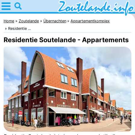
Home
Zoutelande
Home
Zoutelande
Übernachten
Appartementkomplex
Residentie ...
Tipps
Residentie Soutelande - Appartements
Für
kindern
Webcam
Webcam
Langstraat
Webcam
Strand
Übernachten
Appartements
-