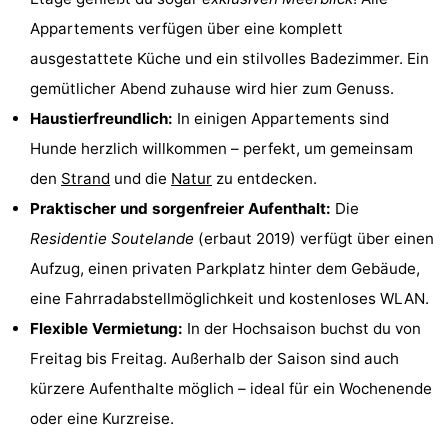
Joossesweg
-
Appartements verfügen über eine komplett
ausgestattete Küche und ein stilvolles Badezimmer. Ein
Kustlicht
-
gemütlicher Abend zuhause wird hier zum Genuss.
Meerpaal
-
Haustierfreundlich:
In einigen Appartements sind
Hunde herzlich willkommen – perfekt, um gemeinsam
Strandcamping
-
den
Strand
und die
Natur
zu entdecken.
Valkenisse
Zee,
Hotels
Praktischer und sorgenfreier Aufenthalt:
Die
Residentie Soutelande
(erbaut 2019) verfügt über einen
Bos
Zimmer
Aufzug, einen privaten Parkplatz hinter dem Gebäude,
en
(mit
Lastminutes
eine Fahrradabstellmöglichkeit und kostenloses WLAN.
Flexible Vermietung:
In der Hochsaison buchst du von
Duin
Frühstück)
Strand
Freitag bis Freitag. Außerhalb der Saison sind auch
Sehen
kürzere Aufenthalte möglich – ideal für ein Wochenende
oder eine Kurzreise.
&
-