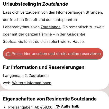
Urlaubsfeeling in
Zoutelande
tun
Museen
-
Lass dich verzaubern von den kilometerlangen
Stränden
,
Galerien
-
der frischen Seeluft und dem entspannten
Lebensrhythmus von
Zoutelande
. Ob romantisch zu zweit
Denkmäler
-
oder mit der ganzen Familie – in der
Residentie
Kirchen
-
Soutelande
fühlst du dich sofort wie zu Hause.
Leuchtturme
-
Preise hier ansehen
und direkt online reservieren
Aussichtspunkte
Attraktionen
Fur Information und Reservierungen
-
Langendam 2, Zoutelande
web.
Weitere Informationen
Spielplätze
-
Indoor-
-
Eigenschaften von Residentie Soutelande
Spielplätze
Bowling
Wellness-
Außerhalb
Preisangaben: Ab €59,00