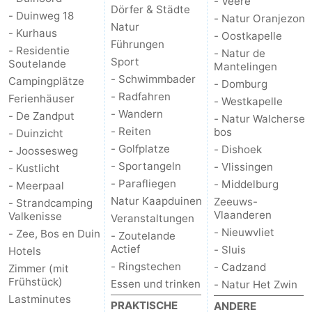
- Veere
Dörfer & Städte
- Duinweg 18
- Natur Oranjezon
Natur
- Kurhaus
- Oostkapelle
Führungen
- Residentie
- Natur de
Sport
Soutelande
Mantelingen
- Schwimmbader
Campingplätze
- Domburg
- Radfahren
Ferienhäuser
- Westkapelle
- Wandern
- De Zandput
- Natur Walcherse
- Reiten
bos
- Duinzicht
- Golfplatze
- Dishoek
- Joossesweg
- Sportangeln
- Vlissingen
- Kustlicht
- Parafliegen
- Middelburg
- Meerpaal
Natur Kaapduinen
Zeeuws-
- Strandcamping
Vlaanderen
Valkenisse
Veranstaltungen
- Nieuwvliet
- Zee, Bos en Duin
- Zoutelande
Actief
- Sluis
Hotels
- Ringstechen
- Cadzand
Zimmer (mit
Frühstück)
Essen und trinken
- Natur Het Zwin
Lastminutes
PRAKTISCHE
ANDERE