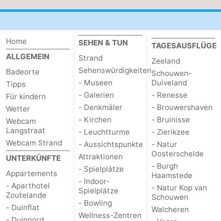
Home
SEHEN & TUN
TAGESAUSFLÜGE
ALLGEMEIN
Strand
Zeeland
Sehenswürdigkeiten
Badeorte
Schouwen-
- Museen
Duiveland
Tipps
- Galerien
- Renesse
Für kindern
- Denkmäler
- Brouwershaven
Wetter
- Kirchen
- Bruinisse
Webcam
Langstraat
- Leuchtturme
- Zierikzee
Webcam Strand
- Aussichtspunkte
- Natur
Oosterschelde
Attraktionen
UNTERKÜNFTE
- Burgh
- Spielplätze
Appartements
Haamstede
- Indoor-
- Aparthotel
- Natur Kop van
Spielplätze
Zoutelande
Schouwen
- Bowling
- Duinflat
Walcheren
Wellness-Zentren
- Duinoord