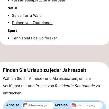
Wasserspielplatz de Meerpaal
Natur
Medizin
Salsa Terra Wald
Adressen
Region
Duinen von Zoutelande
Zeeland
Sport
Tennisplatz de Golfbreker
Schouwen-
Duiveland
-
Renesse
-
Finden Sie Urlaub zu jeder Jahreszeit
Brouwershaven
-
Wählen Sie Ihr Anreise- und Abreisedatum, um die
Bruinisse
-
Verfügbarkeit und Preise von
Residentie Soutelande
zu
entdecken.
Zierikzee
-
Anreise
Abreise
Natur
-