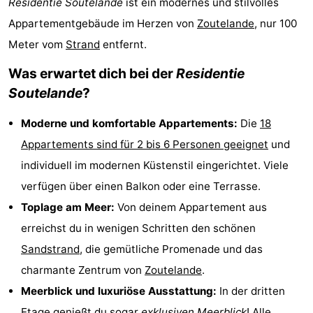
Residentie Soutelande
ist ein modernes und stilvolles
Aparthotel
-
Appartementgebäude im Herzen von
Zoutelande
, nur 100
Meter vom
Strand
entfernt.
Zoutelande
Duinflat
-
Was erwartet dich bei der
Residentie
Duinoord
-
Soutelande
?
Duinweg
-
Moderne und komfortable Appartements:
Die
18
18
Kurhaus
-
Appartements sind für 2 bis 6 Personen geeignet
und
individuell im modernen Küstenstil eingerichtet. Viele
Residentie
Campingplätze
verfügen über einen Balkon oder eine Terrasse.
Soutelande
Ferienhäuser
Toplage am Meer:
Von deinem Appartement aus
erreichst du in wenigen Schritten den schönen
-
Sandstrand
, die gemütliche Promenade und das
De
-
charmante Zentrum von
Zoutelande
.
Meerblick und luxuriöse Ausstattung:
In der dritten
Zandput
Duinzicht
-
Etage genießt du sogar
exklusiven Meerblick
! Alle