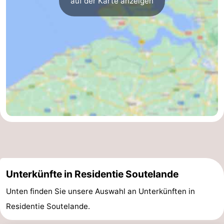
auf der Karte anzeigen
Walcherse
Dishoek
-
bos
Vlissingen
-
Middelburg
Zeeuws-
Vlaanderen
-
Nieuwvliet
-
Sluis
-
Cadzand
-
Unterkünfte in Residentie Soutelande
Natur
Wetter
Unten finden Sie unsere Auswahl an Unterkünften in
Het
Kontakt
Residentie Soutelande.
Zwin