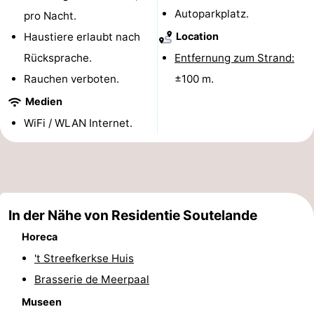
Autoparkplatz.
pro Nacht.
Zentren
Dörfer
Haustiere erlaubt nach
Location
&
Natur
Rücksprache.
Entfernung zum Strand:
Rauchen verboten.
±100 m.
Städte
Führungen
Medien
Sport
WiFi / WLAN Internet.
-
Schwimmbader
-
Radfahren
-
In der Nähe von Residentie Soutelande
Horeca
Wandern
-
't Streefkerkse Huis
Reiten
-
Brasserie de Meerpaal
Museen
Golfplatze
-