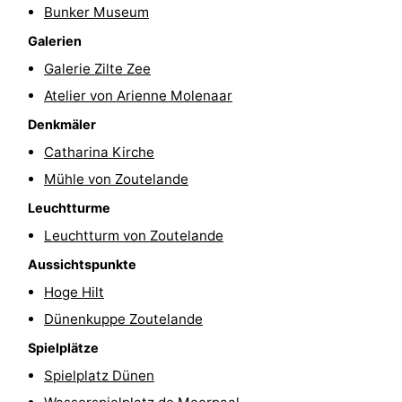
Bunker Museum
Parafliegen
-
Galerien
Galerie Zilte Zee
Sportangeln
Essen
Atelier von Arienne Molenaar
und
Veranstaltungen
Denkmäler
trinken
-
Catharina Kirche
Mühle von Zoutelande
Ringstechen
Zoutelande
Leuchtturme
Actief
Praktisch
Leuchtturm von Zoutelande
Aussichtspunkte
Forum
Hoge Hilt
Route
Dünenkuppe Zoutelande
Spielplätze
-
Spielplatz Dünen
Parken
Reisebuchshop