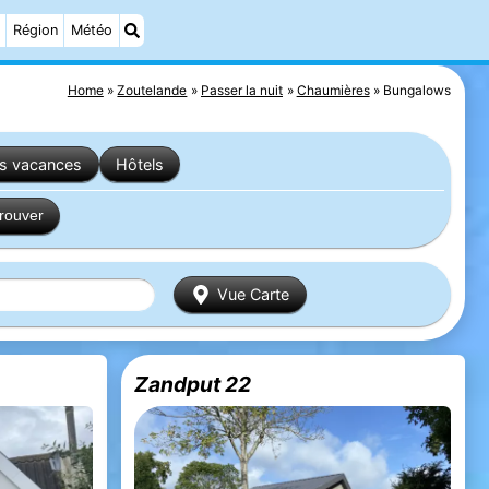
Région
Météo
Home
Zoutelande
Passer la nuit
Chaumières
Bungalows
es vacances
Hôtels
trouver
Vue Carte
Zandput 22