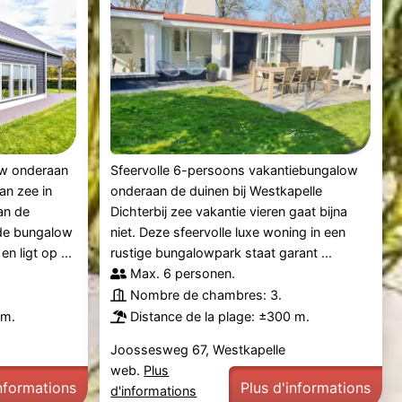
w onderaan
Sfeervolle 6-persoons vakantiebungalow
an zee in
onderaan de duinen bij Westkapelle
an de
Dichterbij zee vakantie vieren gaat bijna
nde bungalow
niet. Deze sfeervolle luxe woning in een
n ligt op ...
rustige bungalowpark staat garant ...
Max. 6 personen.
Nombre de chambres: 3.
 m.
Distance de la plage: ±300 m.
Joossesweg 67, Westkapelle
web.
Plus
informations
Plus d'informations
d'informations