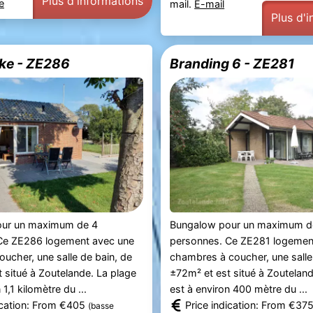
Plus d'informations
e
mail.
E-mail
Plus d'
ke - ZE286
Branding 6 - ZE281
our un maximum de 4
Bungalow pour un maximum d
Ce ZE286 logement avec une
personnes. Ce ZE281 logement
ucher, une salle de bain, de
chambres à coucher, une salle
 situé à Zoutelande. La plage
±72m² et est situé à Zouteland
 1,1 kilomètre du ...
est à environ 400 mètre du ...
ication: From €405
Price indication: From €37
(basse