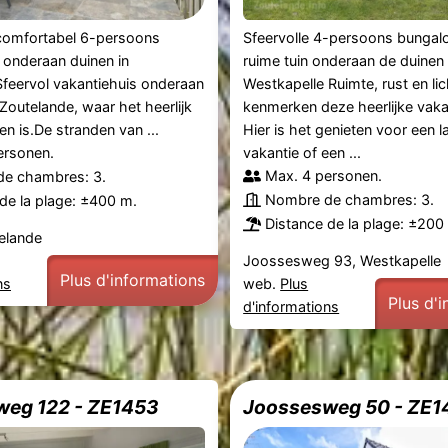
 comfortabel 6-persoons
Sfeervolle 4-persoons bunga
 onderaan duinen in
ruime tuin onderaan de duinen 
feervol vakantiehuis onderaan
Westkapelle Ruimte, rust en lic
 Zoutelande, waar het heerlijk
kenmerken deze heerlijke vaka
en is.De stranden van ...
Hier is het genieten voor een 
ersonen.
vakantie of een ...
Max. 4 personen.
e chambres: 3.
Nombre de chambres: 3.
de la plage: ±400 m.
Distance de la plage: ±200
elande
Joossesweg 93, Westkapelle
Plus d'informations
ns
web.
Plus
Plus d'
d'informations
eg 122 - ZE1453
Joossesweg 50 - ZE1