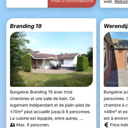
Plus d'informations
web.
Websit
Branding 19
Werendij
Bungalow Branding 19 avec trois
Bungalow p
chambres et une salle de bain. Ce
personnes. 
logement indépendant et de plain-pied de
chambre à co
±70m² peut accueillir jusqu'à 6 personnes.
±49m² et est
La cuisine est équipée, entre autres, ...
est à environ
Max. 6 personen.
Price ind