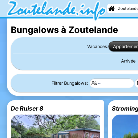
Zouteland
Bungalows à Zoutelande
Vacances:
Appartemen
Arrivée
Filtrer Bungalows:
De Ruiser 8
Stroming