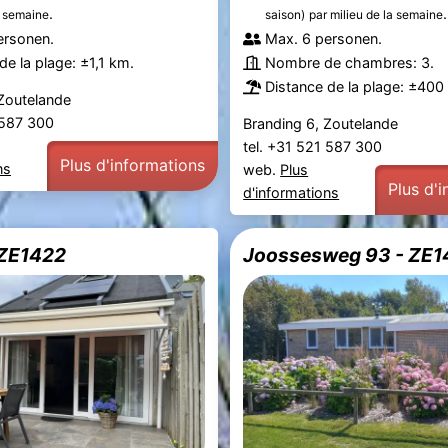
.
.
 semaine
saison)
par milieu de la semaine
ersonen.
Max. 6 personen.
de la plage: ±1,1 km.
Nombre de chambres: 3.
Distance de la plage: ±400
 Zoutelande
1 587 300
Branding 6, Zoutelande
tel. +31 521 587 300
Plus d'informations
ns
web.
Plus
Plus d'
d'informations
 ZE1422
Joossesweg 93 - ZE