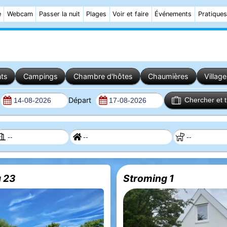
e
Webcam
Passer la nuit
Plages
Voir et faire
Événements
Pratiques
ts
Campings
Chambre d'hôtes
Chaumières
Villag
Départ
Chercher et 
 23
Stroming 1