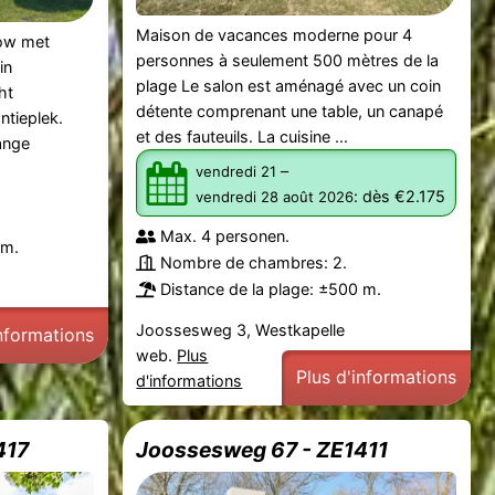
Maison de vacances moderne pour 4
low met
personnes à seulement 500 mètres de la
in
plage Le salon est aménagé avec un coin
ht
détente comprenant une table, un canapé
ntieplek.
et des fauteuils. La cuisine ...
lange
–
vendredi 21
:
dès €2.175
vendredi 28 août 2026
Max. 4 personen.
 m.
Nombre de chambres: 2.
Distance de la plage: ±500 m.
Joossesweg 3, Westkapelle
informations
web.
Plus
Plus d'informations
d'informations
417
Joossesweg 67 - ZE1411