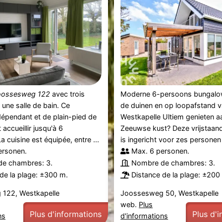
oossesweg 122
avec trois
Moderne 6-persoons bungalo
une salle de bain. Ce
de duinen en op loopafstand v
épendant et de plain-pied de
Westkapelle Ultiem genieten a
accueillir jusqu'à 6
Zeeuwse kust? Deze vrijstaa
 cuisine est équipée, entre ...
is ingericht voor zes personen e
ersonen.
Max. 6 personen.
e chambres: 3.
Nombre de chambres: 3.
de la plage: ±300 m.
Distance de la plage: ±200
122, Westkapelle
Joossesweg 50, Westkapelle
web.
Plus
Plus d'informations
Plus d'
ns
d'informations