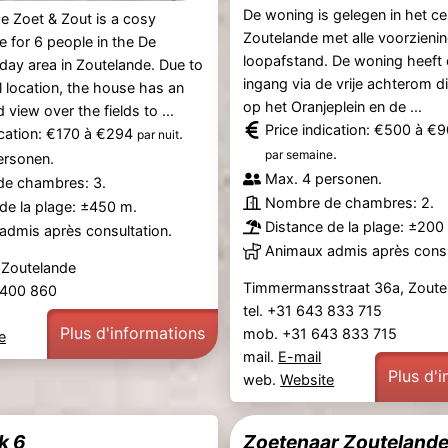
De woning is gelegen in het c
e Zoet & Zout is a cosy
Zoutelande met alle voorzieni
 for 6 people in the De
loopafstand. De woning heeft 
day area in Zoutelande. Due to
ingang via de vrije achterom d
al location, the house has an
op het Oranjeplein en de ...
view over the fields to ...
Price indication: €500 à €
ication: €170 à €294
.
par nuit
.
par semaine
ersonen.
Max. 4 personen.
e chambres: 3.
Nombre de chambres: 2.
de la plage: ±450 m.
Distance de la plage: ±200
admis après consultation.
Animaux admis après consu
 Zoutelande
Timmermansstraat 36a, Zoute
2 400 860
tel. +31 643 833 715
Plus d'informations
mob. +31 643 833 715
e
mail.
E-mail
Plus d'
web.
Website
k 6
Zoetenaar Zouteland