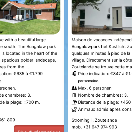
e with a beautiful large
Maison de vacances indépend
he south. The Bungalow park
Bungalowpark het Kustlicht Zo
 is located in the heart of the
quelques minutes à pied de la 
 spacious polder landscape,
village. Directement sur la côt
es from the ...
Zoutelande se trouve cette mai
ication: €635 à €1.799
Price indication: €847 à €1
.
.
e
par semaine
ersonen.
Max. 6 personen.
e chambres: 3.
Nombre de chambres: 3.
de la plage: ±700 m.
Distance de la plage: ±450
Animaux admis après consu
 561 809
Stroming 1, Zoutelande
mob. +31 647 974 993