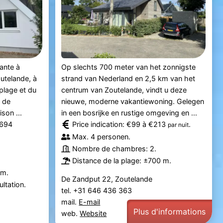
ante à
Op slechts 700 meter van het zonnigste
utelande, à
strand van Nederland en 2,5 km van het
plage et du
centrum van Zoutelande, vindt u deze
e de
nieuwe, moderne vakantiewoning. Gelegen
son ...
in een bosrijke en rustige omgeving en ...
.694
Price indication: €99 à €213
.
par nuit
Max. 4 personen.
Nombre de chambres: 2.
Distance de la plage: ±700 m.
 m.
De Zandput 22, Zoutelande
ltation.
tel. +31 646 436 363
mail.
E-mail
Plus d'informations
web.
Website