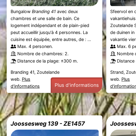
Bungalow
Branding 41
avec deux
Sfeervol en
chambres et une salle de bain. Ce
vakantiehuis
logement indépendant et de plain-pied
Zoutelande S
peut accueillir jusqu'à 4 personnes. La
de duinen in
cuisine est équipée, entre autres, de : ...
vakantie vier
Max. 4 personen.
Max. 6 p
Nombre de chambres: 2.
Nombre d
Distance de la plage: ±300 m.
Distance 
Branding 41, Zoutelande
Strand, Zout
web.
Plus
web.
Plus
Plus d'informations
d'informations
d'informatio
Joossesweg 139 - ZE1457
Joossesw