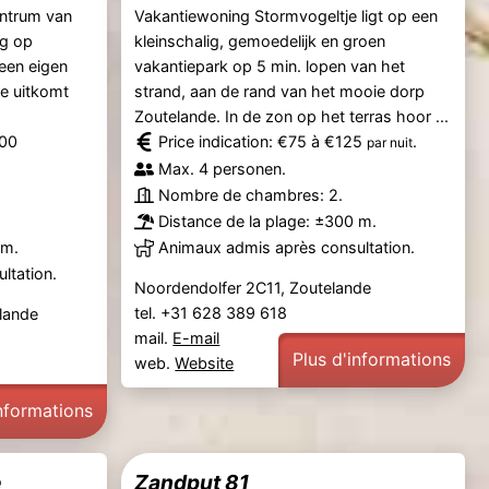
entrum van
Vakantiewoning Stormvogeltje ligt op een
ng op
kleinschalig, gemoedelijk en groen
een eigen
vakantiepark op 5 min. lopen van het
ie uitkomt
strand, aan de rand van het mooie dorp
Zoutelande. In de zon op het terras hoor ...
900
Price indication: €75 à €125
.
par nuit
Max. 4 personen.
Nombre de chambres: 2.
Distance de la plage: ±300 m.
 m.
Animaux admis après consultation.
ltation.
Noordendolfer 2C11, Zoutelande
tel. +31 628 389 618
lande
mail.
E-mail
Plus d'informations
web.
Website
informations
e
Zandput 81