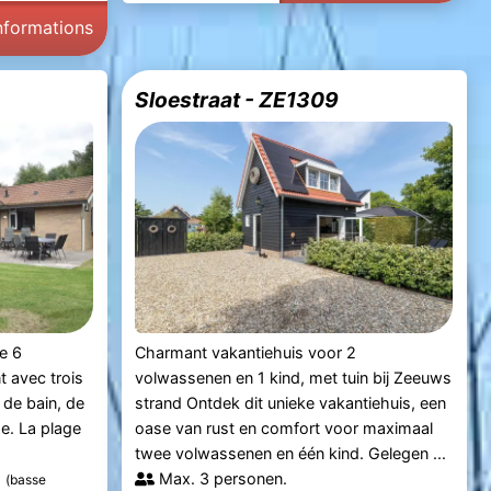
informations
Sloestraat - ZE1309
e 6
Charmant vakantiehuis voor 2
 avec trois
volwassenen en 1 kind, met tuin bij Zeeuws
 de bain, de
strand Ontdek dit unieke vakantiehuis, een
e. La plage
oase van rust en comfort voor maximaal
twee volwassenen en één kind. Gelegen ...
5
Max. 3 personen.
(basse