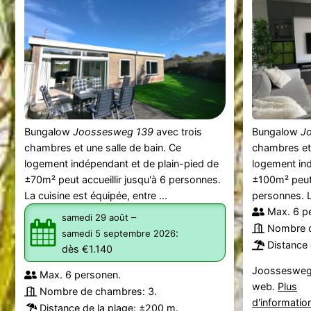
Bungalow
Joossesweg 139
avec trois
Bungalow
J
chambres et une salle de bain. Ce
chambres et 
logement indépendant et de plain-pied de
logement ind
±70m² peut accueillir jusqu'à 6 personnes.
±100m² peut 
La cuisine est équipée, entre ...
personnes. La
Max. 6 p
–
samedi 29 août
Nombre d
:
samedi 5 septembre 2026
Distance 
dès €1.140
Joossesweg 
Max. 6 personen.
web.
Plus
Nombre de chambres: 3.
d'informatio
Distance de la plage: ±200 m.