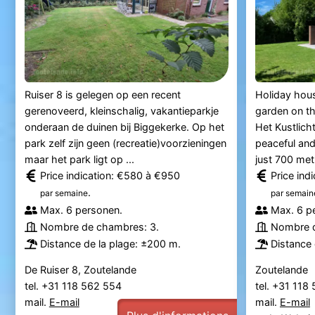
Ruiser 8 is gelegen op een recent
Holiday hous
gerenoveerd, kleinschalig, vakantieparkje
garden on t
onderaan de duinen bij Biggekerke. Op het
Het Kustlicht
park zelf zijn geen (recreatie)voorzieningen
peaceful and
maar het park ligt op ...
just 700 metr
Price indication: €580 à €950
Price ind
.
par semaine
par semain
Max. 6 personen.
Max. 6 p
Nombre de chambres: 3.
Nombre d
Distance de la plage: ±200 m.
Distance 
De Ruiser 8, Zoutelande
Zoutelande
tel. +31 118 562 554
tel. +31 118
mail.
E-mail
mail.
E-mail