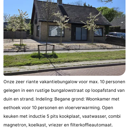
Aparthotel
-
Zoutelande
Duinflat
-
Duinoord
-
Duinweg
-
18
Kurhaus
-
Residentie
Campings
Onze zeer riante vakantiebungalow voor max. 10 personen
Soutelande
Chambre
gelegen in een rustige bungalowstraat op loopafstand van
d'hôtes
Chaumières
duin en strand. Indeling: Begane grond: Woonkamer met
eethoek voor 10 personen en vloerverwarming. Open
-
keuken met inductie 5 pits kookplaat, vaatwasser, combi
De
-
magnetron, koelkast, vriezer en filterkoffieautomaat.