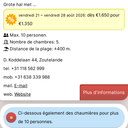
Grote hal met ...
Zandput
Duinzicht
-
–
:
dès €1.650
pour
vendredi 21
vendredi 28 août 2026
Joossesweg
-
€1.350
Kustlicht
-
Max. 10 personen.
Nombre de chambres: 5.
Meerpaal
-
Distance de la plage: ±400 m.
Strandcamping
-
D. Koddelaan 44, Zoutelande
tel. +31 118 562 999
Valkenisse
Zee,
Hôtels
mob. +31 638 339 988
Bos
Last
mail.
E-mail
Plus d'informations
web.
Website
en
minutes
Plages
Duin
Voir
Ci-dessous également des chaumières pour plus
»
de 10 personnes.
et
Lieux