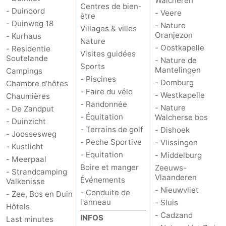
Walcheren
Centres de bien-
- Duinoord
- Veere
être
- Duinweg 18
- Nature
Villages & villes
Oranjezon
- Kurhaus
Nature
- Oostkapelle
- Residentie
Visites guidées
Soutelande
- Nature de
Sports
Mantelingen
Campings
- Piscines
- Domburg
Chambre d'hôtes
- Faire du vélo
- Westkapelle
Chaumières
- Randonnée
- Nature
- De Zandput
- Équitation
Walcherse bos
- Duinzicht
- Terrains de golf
- Dishoek
- Joossesweg
- Peche Sportive
- Vlissingen
- Kustlicht
- Equitation
- Middelburg
- Meerpaal
Boire et manger
Zeeuws-
- Strandcamping
Vlaanderen
Événements
Valkenisse
- Nieuwvliet
- Conduite de
- Zee, Bos en Duin
l'anneau
- Sluis
Hôtels
- Cadzand
INFOS
Last minutes