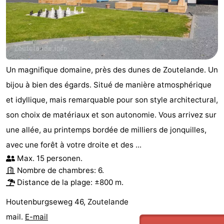
Haamstede
Nature
Walcheren
Kop
-
van
Veere
-
Un magnifique domaine, près des dunes de Zoutelande. Un
bijou à bien des égards. Situé de manière atmosphérique
Schouwen
Nature
-
et idyllique, mais remarquable pour son style architectural,
Oranjezon
Oostkapelle
-
son choix de matériaux et son autonomie. Vous arrivez sur
une allée, au printemps bordée de milliers de jonquilles,
Nature
-
avec une forêt à votre droite et des ...
de
Domburg
-
Max. 15 personen.
Nombre de chambres: 6.
Mantelingen
Westkapelle
-
Distance de la plage: ±800 m.
Nature
-
Houtenburgseweg 46, Zoutelande
mail.
E-mail
Walcherse
Dishoek
-