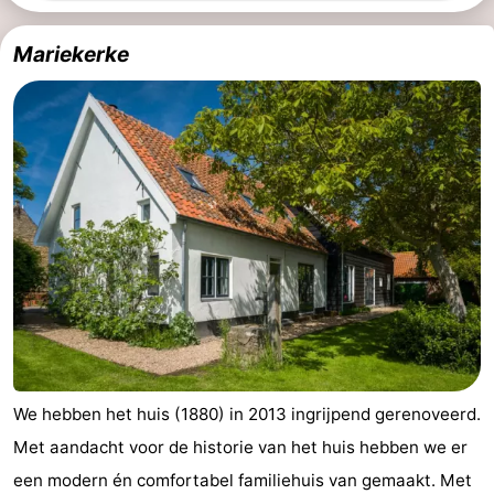
faire
d'intérêt
-
Mariekerke
Musées
-
Galeries
-
Monuments
-
Églises
-
Phares
-
Points
Attractions
de
-
We hebben het huis (1880) in 2013 ingrijpend gerenoveerd.
vue
Terrains
-
Met aandacht voor de historie van het huis hebben we er
de
Aires
-
een modern én comfortabel familiehuis van gemaakt. Met