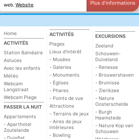
Plus d'informations
web.
Website
bos
Vlissingen
-
Middelburg
Zeeuws-
Home
ACTIVITÉS
EXCURSIONS
Vlaanderen
-
ACTIVITÉS
Plages
Zeeland
Lieux d'intérêt
Station Balnéaire
Schouwen-
Nieuwvliet
-
- Musées
Duiveland
Astuces
- Galeries
- Renesse
Sluis
-
Avec les enfants
- Monuments
- Brouwershaven
Météo
Cadzand
-
- Églises
- Bruinisse
Webcam
Langstraat
- Phares
- Zierikzee
Nature
Météo
Webcam Plage
- Points de vue
- Nature
Oosterschelde
Attractions
PASSER LA NUIT
Het
Contact
- Burgh
- Terrains de jeux
Appartements
Haamstede
- Aires de jeux
Zwin
- Aparthotel
- Nature Kop van
intérieures
Zoutelande
Schouwen
- Bowling
- Duinflat