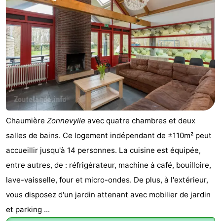
Terrains
-
de
Peche
-
golf
Sportive
Equitation
Boire
et
Événements
manger
Conduite
Chaumière
Zonnevylle
avec quatre chambres et deux
de
Pratiques
salles de bains. Ce logement indépendant de ±110m² peut
l'anneau
Forum
accueillir jusqu'à 14 personnes. La cuisine est équipée,
entre autres, de : réfrigérateur, machine à café, bouilloire,
Route
lave-vaisselle, four et micro-ondes. De plus, à l'extérieur,
-
vous disposez d'un jardin attenant avec mobilier de jardin
et parking ...
Stationnement
Adresses