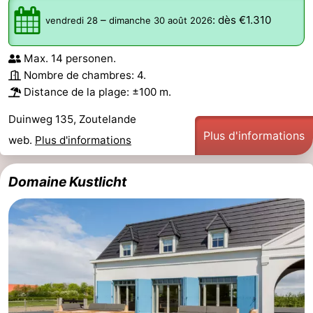
–
:
dès €1.310
vendredi 28
dimanche 30 août 2026
Médicales
Région
Zeeland
Max. 14 personen.
Nombre de chambres: 4.
Schouwen-
Distance de la plage: ±100 m.
Duiveland
-
Duinweg 135, Zoutelande
Plus d'informations
web.
Plus d'informations
Renesse
-
Domaine Kustlicht
Brouwershaven
-
Bruinisse
-
Zierikzee
-
Nature
-
Oosterschelde
Burgh
-