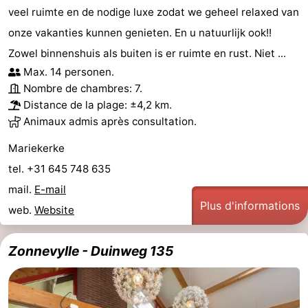
veel ruimte en de nodige luxe zodat we geheel relaxed van
jeux
de
Bowling
Centres
onze vakanties kunnen genieten. En u natuurlijk ook!!
jeux
de
Villages
Zowel binnenshuis als buiten is er ruimte en rust. Niet ...
Max. 14 personen.
intérieures
bien-
&
Nature
Nombre de chambres: 7.
Distance de la plage: ±4,2 km.
être
villes
Visites
Animaux admis après consultation.
guidées
Sports
Mariekerke
tel. +31 645 748 635
-
mail.
E-mail
Plus d'informations
Piscines
-
web.
Website
Faire
-
Zonnevylle - Duinweg 135
du
Randonnée
-
vélo
Équitation
-