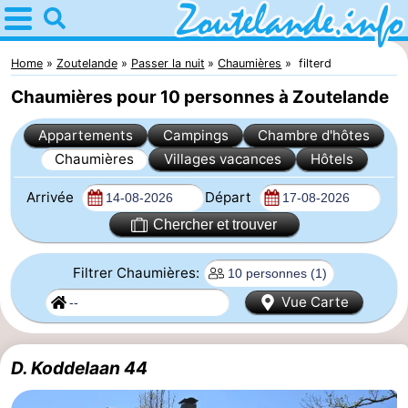
Home
Zoutelande
Home
Zoutelande
Passer la nuit
Chaumières
filterd
Chaumières pour 10 personnes à Zoutelande
Astuces
Appartements
Campings
Chambre d'hôtes
Avec
Chaumières
Villages vacances
Hôtels
les
Webcam
Arrivée
Départ
enfants
Webcam
Chercher et trouver
Langstraat
Webcam
Filtrer Chaumières:
Vue Carte
Plage
Passer
la
Appartements
D. Koddelaan 44
nuit
-