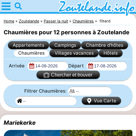
Home
Zoutelande
Home
Zoutelande
Passer la nuit
Chaumières
filterd
Chaumières pour 12 personnes à Zoutelande
Astuces
Appartements
Campings
Chambre d'hôtes
Avec
Chaumières
Villages vacances
Hôtels
les
Webcam
Arrivée
Départ
enfants
Webcam
Chercher et trouver
Langstraat
Webcam
Filtrer Chaumières:
Vue Carte
Plage
Passer
la
Appartements
Mariekerke
nuit
-