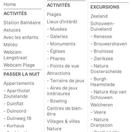
Home
ACTIVITÉS
EXCURSIONS
Médicales
Région
ACTIVITÉS
Plages
Zeeland
Lieux d'intérêt
Station Balnéaire
Schouwen-
Zeeland
- Musées
Duiveland
Astuces
- Galeries
- Renesse
Schouwen-
Avec les enfants
- Monuments
- Brouwershaven
Météo
Duiveland
-
- Églises
- Bruinisse
Webcam
Langstraat
- Phares
- Zierikzee
Renesse
-
Webcam Plage
- Points de vue
- Nature
Oosterschelde
Attractions
PASSER LA NUIT
Brouwershaven
-
- Burgh
- Terrains de jeux
Appartements
Haamstede
- Aires de jeux
Bruinisse
-
- Aparthotel
- Nature Kop van
intérieures
Zoutelande
Schouwen
- Bowling
Zierikzee
-
- Duinflat
Walcheren
Centres de bien-
- Duinoord
- Veere
être
Nature
-
- Duinweg 18
- Nature
Villages & villes
Oranjezon
- Kurhaus
Nature
Oosterschelde
Burgh
-