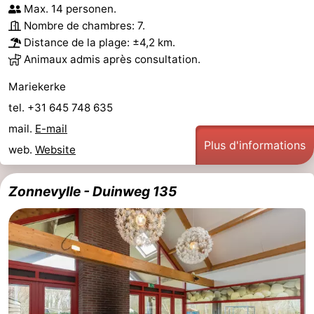
Max. 14 personen.
Zandput
Duinzicht
-
Nombre de chambres: 7.
Distance de la plage: ±4,2 km.
Joossesweg
-
Animaux admis après consultation.
Kustlicht
-
Mariekerke
tel. +31 645 748 635
Meerpaal
-
mail.
E-mail
Plus d'informations
Strandcamping
-
web.
Website
Valkenisse
Zee,
Hôtels
Zonnevylle - Duinweg 135
Bos
Last
en
minutes
Plages
Duin
Voir
et
Lieux