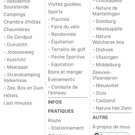
- Oostkapelle
- Residentie
Visites guidées
Soutelande
- Nature de
Haamstede
Nature
Walcheren
Sports
Mantelingen
Campings
- Piscines
- Domburg
Chambre d'hôtes
Kop
-
- Faire du vélo
- Westkapelle
Chaumières
- Randonnée
- Nature
- De Zandput
van
Veere
-
- Équitation
Walcherse bos
- Duinzicht
- Terrains de golf
- Dishoek
Schouwen
Nature
-
- Joossesweg
- Peche Sportive
- Vlissingen
- Kustlicht
- Equitation
- Middelburg
Oranjezon
Oostkapelle
-
- Meerpaal
Boire et manger
Zeeuws-
- Strandcamping
Vlaanderen
Nature
-
Événements
Valkenisse
- Nieuwvliet
- Conduite de
- Zee, Bos en Duin
de
Domburg
-
l'anneau
- Sluis
Hôtels
- Cadzand
INFOS
Last minutes
Mantelingen
Westkapelle
-
- Nature Het Zwin
PRATIQUES
AUTRE
Nature
-
Route
À propos de nous
- Stationnement
Walcherse
Dishoek
-