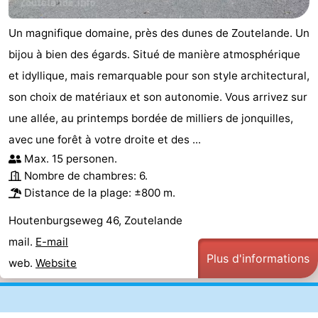
Terrains
-
Un magnifique domaine, près des dunes de Zoutelande. Un
bijou à bien des égards. Situé de manière atmosphérique
de
Peche
-
et idyllique, mais remarquable pour son style architectural,
golf
Sportive
Equitation
Boire
son choix de matériaux et son autonomie. Vous arrivez sur
une allée, au printemps bordée de milliers de jonquilles,
et
Événements
avec une forêt à votre droite et des ...
manger
Conduite
Max. 15 personen.
Nombre de chambres: 6.
de
Pratiques
Distance de la plage: ±800 m.
l'anneau
Forum
Houtenburgseweg 46, Zoutelande
mail.
E-mail
Route
Plus d'informations
web.
Website
-
Stationnement
Adresses