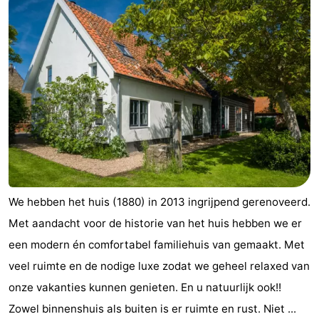
Aparthotel
-
Zoutelande
Duinflat
-
Duinoord
-
Duinweg
-
18
Kurhaus
-
Residentie
Campings
We hebben het huis (1880) in 2013 ingrijpend gerenoveerd.
Soutelande
Chambre
Met aandacht voor de historie van het huis hebben we er
d'hôtes
Chaumières
een modern én comfortabel familiehuis van gemaakt. Met
veel ruimte en de nodige luxe zodat we geheel relaxed van
-
onze vakanties kunnen genieten. En u natuurlijk ook!!
De
-
Zowel binnenshuis als buiten is er ruimte en rust. Niet ...