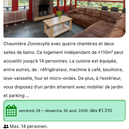
faire
d'intérêt
-
Musées
-
Galeries
-
Chaumière
Zonnevylle
avec quatre chambres et deux
Monuments
-
salles de bains. Ce logement indépendant de ±110m² peut
Églises
-
accueillir jusqu'à 14 personnes. La cuisine est équipée,
entre autres, de : réfrigérateur, machine à café, bouilloire,
Phares
-
lave-vaisselle, four et micro-ondes. De plus, à l'extérieur,
Points
Attractions
vous disposez d'un jardin attenant avec mobilier de jardin
et parking ...
de
-
–
:
dès €1.310
vendredi 28
dimanche 30 août 2026
vue
Terrains
-
de
Aires
-
Max. 14 personen.