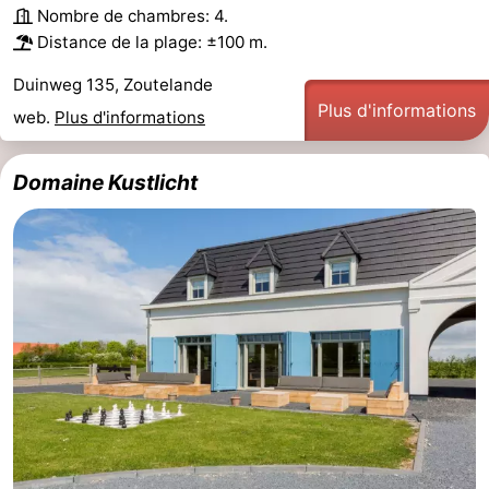
Nombre de chambres: 4.
jeux
de
Bowling
Centres
Distance de la plage: ±100 m.
jeux
de
Villages
Duinweg 135, Zoutelande
Plus d'informations
web.
Plus d'informations
intérieures
bien-
&
Nature
Domaine Kustlicht
être
villes
Visites
guidées
Sports
-
Piscines
-
Faire
-
du
Randonnée
-
vélo
Équitation
-