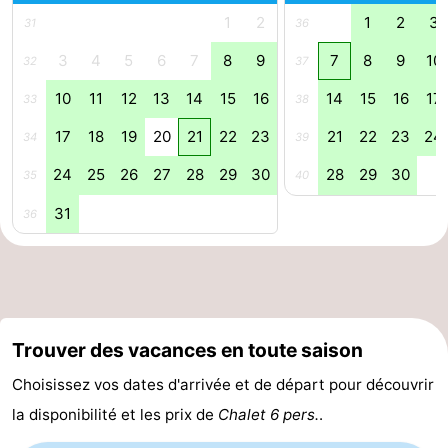
1
2
1
2
3
31
36
Médicales
Région
3
4
5
6
7
8
9
7
8
9
10
32
37
Zeeland
10
11
12
13
14
15
16
14
15
16
17
33
38
Schouwen-
17
18
19
20
21
22
23
21
22
23
24
34
39
Duiveland
-
24
25
26
27
28
29
30
28
29
30
35
40
31
Renesse
-
36
Brouwershaven
-
Bruinisse
-
Trouver des vacances en toute saison
Zierikzee
-
Choisissez vos dates d'arrivée et de départ pour découvrir
Nature
-
la disponibilité et les prix de
Chalet 6 pers.
.
Oosterschelde
Burgh
-