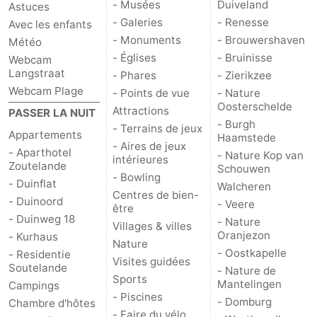
- Musées
Duiveland
Astuces
- Galeries
- Renesse
Avec les enfants
- Monuments
- Brouwershaven
Météo
- Églises
- Bruinisse
Webcam
Langstraat
- Phares
- Zierikzee
Webcam Plage
- Points de vue
- Nature
Oosterschelde
Attractions
PASSER LA NUIT
- Burgh
- Terrains de jeux
Appartements
Haamstede
- Aires de jeux
- Aparthotel
- Nature Kop van
intérieures
Zoutelande
Schouwen
- Bowling
- Duinflat
Walcheren
Centres de bien-
- Duinoord
- Veere
être
- Duinweg 18
- Nature
Villages & villes
Oranjezon
- Kurhaus
Nature
- Oostkapelle
- Residentie
Visites guidées
Soutelande
- Nature de
Sports
Mantelingen
Campings
- Piscines
- Domburg
Chambre d'hôtes
- Faire du vélo