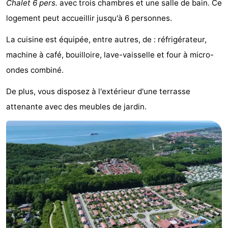
Chalet 6 pers.
avec trois chambres et une salle de bain. Ce
Aparthotel
-
logement peut accueillir jusqu'à 6 personnes.
Zoutelande
Duinflat
-
La cuisine est équipée, entre autres, de : réfrigérateur,
machine à café, bouilloire, lave-vaisselle et four à micro-
Duinoord
-
ondes combiné.
Duinweg
-
De plus, vous disposez à l'extérieur d'une terrasse
18
Kurhaus
-
attenante avec des meubles de jardin.
Residentie
Campings
Soutelande
Chambre
d'hôtes
Chaumières
-
De
-