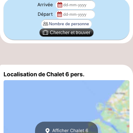
Arrivée
Haamstede
Nature
Walcheren
Départ
Kop
-
Chercher et trouver
van
Veere
-
Schouwen
Nature
-
Oranjezon
Oostkapelle
-
Localisation de Chalet 6 pers.
Nature
-
de
Domburg
-
Mantelingen
Westkapelle
-
Nature
-
Afficher Chalet 6
Walcherse
Dishoek
-