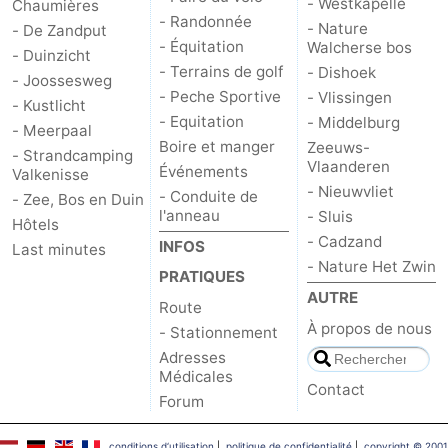
- Westkapelle
Chaumières
- Randonnée
- Nature
- De Zandput
- Équitation
Walcherse bos
- Duinzicht
- Terrains de golf
- Dishoek
- Joossesweg
- Peche Sportive
- Vlissingen
- Kustlicht
- Equitation
- Middelburg
- Meerpaal
Boire et manger
Zeeuws-
- Strandcamping
Vlaanderen
Événements
Valkenisse
- Nieuwvliet
- Conduite de
- Zee, Bos en Duin
l'anneau
- Sluis
Hôtels
- Cadzand
INFOS
Last minutes
- Nature Het Zwin
PRATIQUES
AUTRE
Route
À propos de nous
- Stationnement
Adresses
Médicales
Contact
Forum
conditions d‘utilisation
|
politique de confidentialité
|
copyright © 2001