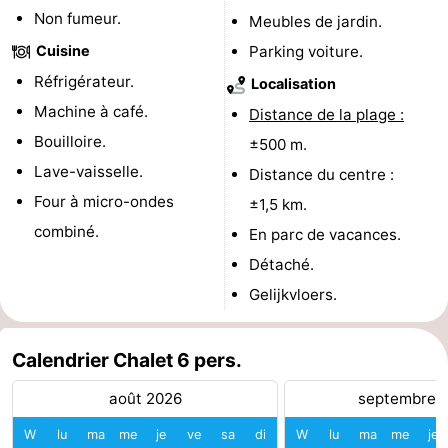
Non fumeur.
Meubles de jardin.
Terrains
-
Cuisine
Parking voiture.
de
Peche
-
Réfrigérateur.
Localisation
Machine à café.
Distance de la plage :
golf
Sportive
Equitation
Boire
Bouilloire.
±500 m.
et
Événements
Lave-vaisselle.
Distance du centre :
Four à micro-ondes
±1,5 km.
manger
Conduite
combiné.
En parc de vacances.
de
Pratiques
Détaché.
Gelijkvloers.
l'anneau
Forum
Route
Calendrier Chalet 6 pers.
-
août 2026
septembre 
W
lu
ma
me
je
ve
sa
di
W
lu
ma
me
je
Stationnement
Adresses