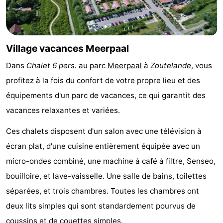
Zandput
Duinzicht
-
Joossesweg
-
Village vacances Meerpaal
Kustlicht
-
Dans
Chalet 6 pers.
au parc
Meerpaal
à
Zoutelande
, vous
Meerpaal
-
profitez à la fois du confort de votre propre lieu et des
équipements d'un parc de vacances, ce qui garantit des
Strandcamping
-
vacances relaxantes et variées.
Valkenisse
Zee,
Hôtels
Ces chalets disposent d'un salon avec une télévision à
écran plat, d'une cuisine entièrement équipée avec un
Bos
Last
micro-ondes combiné, une machine à café à filtre, Senseo,
en
minutes
Plages
bouilloire, et lave-vaisselle. Une salle de bains, toilettes
séparées, et trois chambres. Toutes les chambres ont
Duin
Voir
deux lits simples qui sont standardement pourvus de
et
Lieux
coussins et de couettes simples.