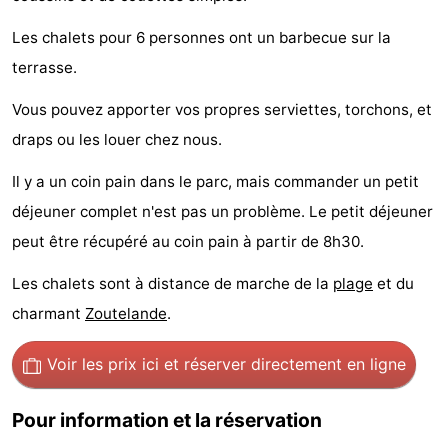
faire
d'intérêt
-
Les chalets pour 6 personnes ont un barbecue sur la
terrasse.
Musées
-
Vous pouvez apporter vos propres serviettes, torchons, et
Galeries
-
draps ou les louer chez nous.
Monuments
-
Il y a un coin pain dans le parc, mais commander un petit
Églises
-
déjeuner complet n'est pas un problème. Le petit déjeuner
peut être récupéré au coin pain à partir de 8h30.
Phares
-
Les chalets sont à distance de marche de la
plage
et du
Points
Attractions
charmant
Zoutelande
.
de
-
Voir les prix ici
et réserver directement en ligne
vue
Terrains
-
Pour information et la réservation
de
Aires
-