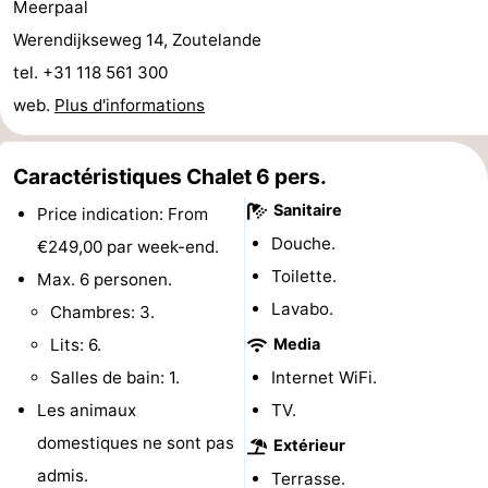
Meerpaal
jeux
de
Bowling
Centres
Werendijkseweg 14, Zoutelande
tel. +31 118 561 300
jeux
de
Villages
web.
Plus d'informations
intérieures
bien-
&
Nature
Caractéristiques Chalet 6 pers.
être
villes
Visites
Sanitaire
Price indication: From
guidées
Sports
Douche.
€249,00 par week-end.
Toilette.
-
Max. 6 personen.
Lavabo.
Chambres: 3.
Piscines
-
Lits: 6.
Media
Faire
-
Salles de bain: 1.
Internet WiFi.
Les animaux
TV.
du
Randonnée
-
domestiques ne sont pas
Extérieur
vélo
Équitation
-
admis.
Terrasse.