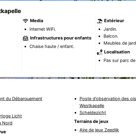
tkapelle
Media
Extérieur
Internet WiFi.
Jardin.
Balcon.
Infrastructures pour enfants
Meubles de jard
Chaise haute / enfant.
Localisation
Pas sur parc de
t du Débarquement
Poste d’observation des oi
Westkapelle
Scheldezicht
 Hoge Licht
Terrains de jeux
u Nord
Aire de jeux Zeedijk
vue