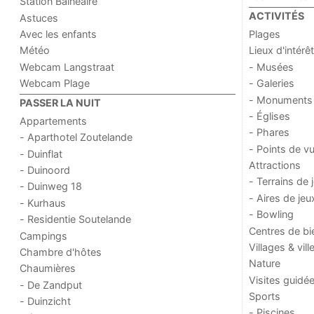
Station Balnéaire
ACTIVITÉS
Astuces
Avec les enfants
Plages
Météo
Lieux d'intérêt
Webcam Langstraat
- Musées
Webcam Plage
- Galeries
- Monuments
PASSER LA NUIT
- Églises
Appartements
- Phares
- Aparthotel Zoutelande
- Points de v
- Duinflat
Attractions
- Duinoord
- Terrains de 
- Duinweg 18
- Aires de jeu
- Kurhaus
- Bowling
- Residentie Soutelande
Centres de bi
Campings
Villages & vill
Chambre d'hôtes
Nature
Chaumières
Visites guidé
- De Zandput
Sports
- Duinzicht
- Piscines