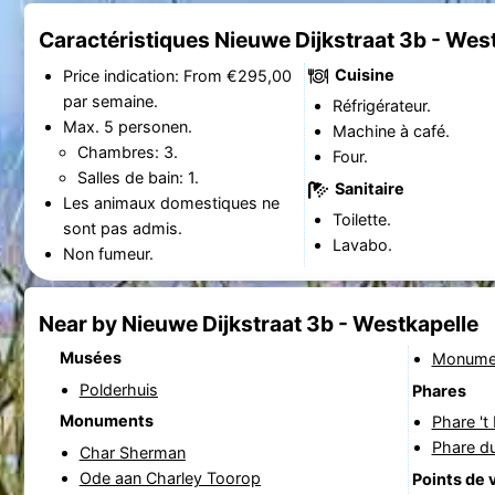
Caractéristiques Nieuwe Dijkstraat 3b - Wes
Cuisine
Price indication: From €295,00
par semaine.
Réfrigérateur.
Max. 5 personen.
Machine à café.
Chambres: 3.
Four.
Salles de bain: 1.
Sanitaire
Les animaux domestiques ne
Toilette.
sont pas admis.
Lavabo.
Non fumeur.
Near by Nieuwe Dijkstraat 3b - Westkapelle
Musées
Monumen
Polderhuis
Phares
Monuments
Phare 't
Phare d
Char Sherman
Ode aan Charley Toorop
Points de 