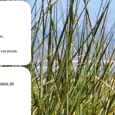
in.
 vacances.
seaux de