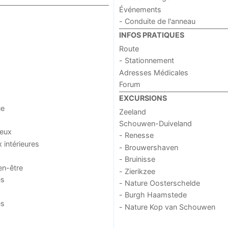
Événements
- Conduite de l'anneau
INFOS PRATIQUES
Route
- Stationnement
Adresses Médicales
Forum
EXCURSIONS
ue
Zeeland
Schouwen-Duiveland
jeux
- Renesse
x intérieures
- Brouwershaven
- Bruinisse
en-être
- Zierikzee
es
- Nature Oosterschelde
- Burgh Haamstede
es
- Nature Kop van Schouwen