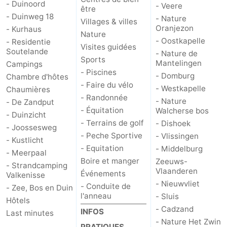
- Duinoord
- Veere
être
- Duinweg 18
- Nature
Villages & villes
Oranjezon
- Kurhaus
Nature
- Oostkapelle
- Residentie
Visites guidées
Soutelande
- Nature de
Sports
Mantelingen
Campings
- Piscines
- Domburg
Chambre d'hôtes
- Faire du vélo
- Westkapelle
Chaumières
- Randonnée
- Nature
- De Zandput
- Équitation
Walcherse bos
- Duinzicht
- Terrains de golf
- Dishoek
- Joossesweg
- Peche Sportive
- Vlissingen
- Kustlicht
- Equitation
- Middelburg
- Meerpaal
Boire et manger
Zeeuws-
- Strandcamping
Vlaanderen
Événements
Valkenisse
- Nieuwvliet
- Conduite de
- Zee, Bos en Duin
l'anneau
- Sluis
Hôtels
- Cadzand
INFOS
Last minutes
- Nature Het Zwin
PRATIQUES