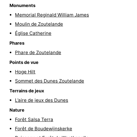
Monuments
Médicales
Région
Memorial Reginald William James
Moulin de Zoutelande
Zeeland
Église Catherine
Schouwen-
Phares
Duiveland
-
Phare de Zoutelande
Points de vue
Renesse
-
Hoge Hilt
Brouwershaven
-
Sommet des Dunes Zoutelande
Terrains de jeux
Bruinisse
-
L’aire de jeux des Dunes
Zierikzee
-
Nature
Forêt Salsa Terra
Nature
-
Forêt de Boudewijnskerke
Oosterschelde
Burgh
-