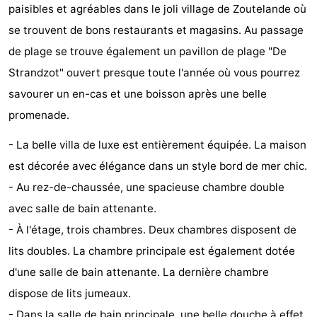
paisibles et agréables dans le joli village de Zoutelande où
Zandput
Duinzicht
-
se trouvent de bons restaurants et magasins. Au passage
Joossesweg
-
de plage se trouve également un pavillon de plage "De
Strandzot" ouvert presque toute l'année où vous pourrez
Kustlicht
-
savourer un en-cas et une boisson après une belle
Meerpaal
-
promenade.
- La belle villa de luxe est entièrement équipée. La maison
Strandcamping
-
est décorée avec élégance dans un style bord de mer chic.
Valkenisse
Zee,
Hôtels
- Au rez-de-chaussée, une spacieuse chambre double
avec salle de bain attenante.
Bos
Last
- À l'étage, trois chambres. Deux chambres disposent de
en
minutes
Plages
lits doubles. La chambre principale est également dotée
d'une salle de bain attenante. La dernière chambre
Duin
Voir
dispose de lits jumeaux.
et
Lieux
- Dans la salle de bain principale, une belle douche à effet