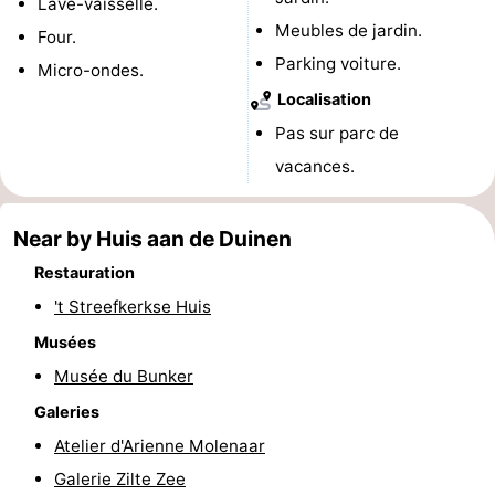
Lave-vaisselle.
Meubles de jardin.
Terrains
-
Four.
Parking voiture.
Micro-ondes.
de
Peche
-
Localisation
Pas sur parc de
golf
Sportive
Equitation
Boire
vacances.
et
Événements
manger
Conduite
Near by Huis aan de Duinen
Restauration
de
Pratiques
't Streefkerkse Huis
l'anneau
Forum
Musées
Musée du Bunker
Route
Galeries
-
Atelier d'Arienne Molenaar
Galerie Zilte Zee
Stationnement
Adresses