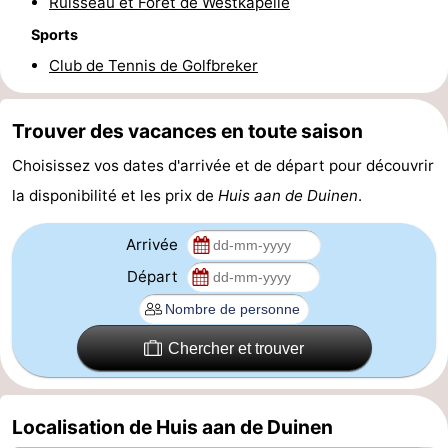
Ruisseau et Forêt de Westkapelle
Sports
Haamstede
Nature
Walcheren
Club de Tennis de Golfbreker
Kop
-
van
Veere
-
Trouver des vacances en toute saison
Choisissez vos dates d'arrivée et de départ pour découvrir
Schouwen
Nature
-
la disponibilité et les prix de
Huis aan de Duinen
.
Oranjezon
Oostkapelle
-
Arrivée
Nature
-
Départ
de
Domburg
-
Chercher et trouver
Mantelingen
Westkapelle
-
Nature
-
Localisation de Huis aan de Duinen
Walcherse
Dishoek
-