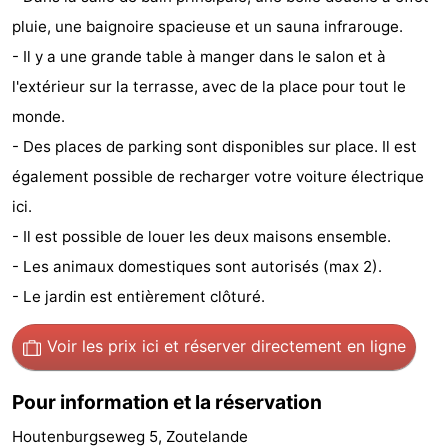
pluie, une baignoire spacieuse et un sauna infrarouge.
faire
d'intérêt
-
- Il y a une grande table à manger dans le salon et à
Musées
-
l'extérieur sur la terrasse, avec de la place pour tout le
monde.
Galeries
-
- Des places de parking sont disponibles sur place. Il est
Monuments
-
également possible de recharger votre voiture électrique
ici.
Églises
-
- Il est possible de louer les deux maisons ensemble.
Phares
-
- Les animaux domestiques sont autorisés (max 2).
- Le jardin est entièrement clôturé.
Points
Attractions
de
-
Voir les prix ici
et réserver directement en ligne
vue
Terrains
-
Pour information et la réservation
de
Aires
-
Houtenburgseweg 5, Zoutelande