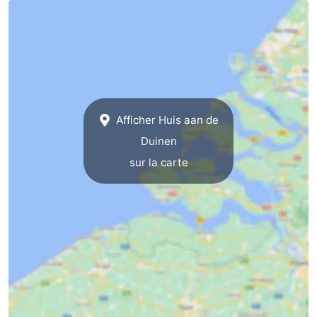
bos
Vlissingen
-
Middelburg
Zeeuws-
Vlaanderen
-
Afficher Huis aan de
Nieuwvliet
-
Duinen
Sluis
-
sur la carte
Cadzand
-
Nature
Météo
Het
Contact
Zwin