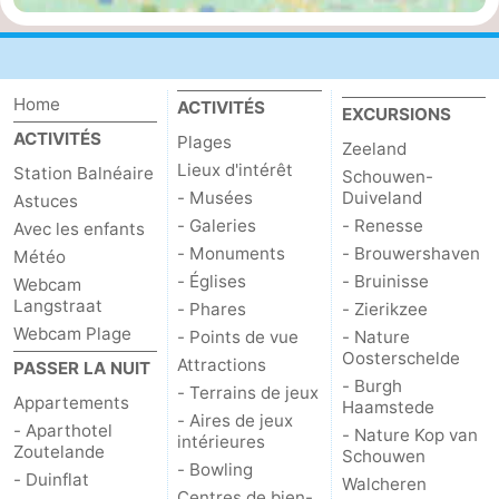
Home
ACTIVITÉS
EXCURSIONS
ACTIVITÉS
Plages
Zeeland
Lieux d'intérêt
Station Balnéaire
Schouwen-
- Musées
Duiveland
Astuces
- Galeries
- Renesse
Avec les enfants
- Monuments
- Brouwershaven
Météo
- Églises
- Bruinisse
Webcam
Langstraat
- Phares
- Zierikzee
Webcam Plage
- Points de vue
- Nature
Oosterschelde
Attractions
PASSER LA NUIT
- Burgh
- Terrains de jeux
Appartements
Haamstede
- Aires de jeux
- Aparthotel
- Nature Kop van
intérieures
Zoutelande
Schouwen
- Bowling
- Duinflat
Walcheren
Centres de bien-