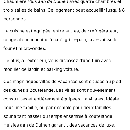
Chaumière
Huis aan de Duinen
avec quatre chambres et
Aparthotel
-
trois salles de bains. Ce logement peut accueillir jusqu'à 8
personnes.
Zoutelande
Duinflat
-
La cuisine est équipée, entre autres, de : réfrigérateur,
Duinoord
-
congélateur, machine à café, grille-pain, lave-vaisselle,
Duinweg
-
four et micro-ondes.
18
Kurhaus
-
De plus, à l'extérieur, vous disposez d'une tuin avec
mobilier de jardin et parking voiture.
Residentie
Campings
Ces magnifiques villas de vacances sont situées au pied
Soutelande
Chambre
des dunes à Zoutelande. Les villas sont nouvellement
d'hôtes
Chaumières
construites et entièrement équipées. La villa est idéale
pour une famille, ou par exemple pour deux familles
-
souhaitant passer du temps ensemble à Zoutelande.
De
-
Huisjes aan de Duinen garantit des vacances de luxe,