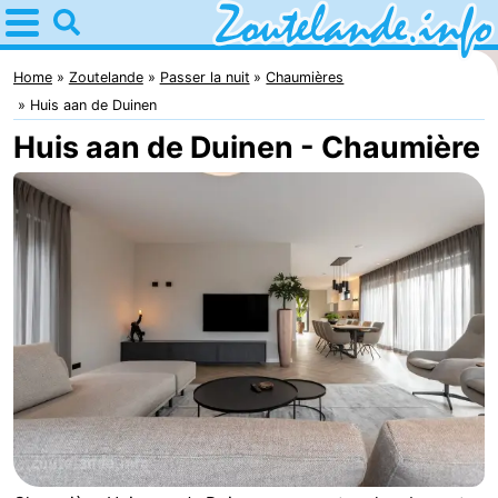
Home
Zoutelande
Home
Zoutelande
Passer la nuit
Chaumières
Huis aan de Duinen
Astuces
Huis aan de Duinen - Chaumière
Avec
les
Webcam
enfants
Webcam
Langstraat
Webcam
Plage
Passer
la
Appartements
nuit
-