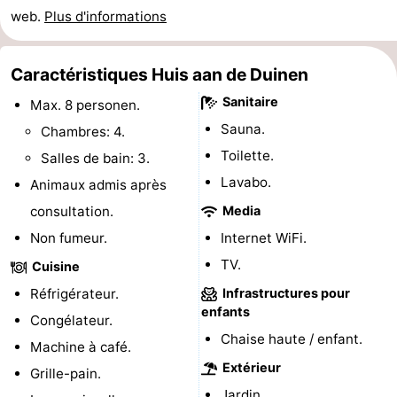
web.
Plus d'informations
jeux
de
Bowling
Centres
jeux
de
Villages
Caractéristiques Huis aan de Duinen
Sanitaire
Max. 8 personen.
intérieures
bien-
&
Nature
Sauna.
Chambres: 4.
être
villes
Visites
Toilette.
Salles de bain: 3.
Lavabo.
Animaux admis après
guidées
Sports
consultation.
Media
-
Non fumeur.
Internet WiFi.
TV.
Piscines
-
Cuisine
Réfrigérateur.
Infrastructures pour
Faire
-
enfants
Congélateur.
Chaise haute / enfant.
du
Randonnée
-
Machine à café.
Extérieur
Grille-pain.
vélo
Équitation
-
Jardin.