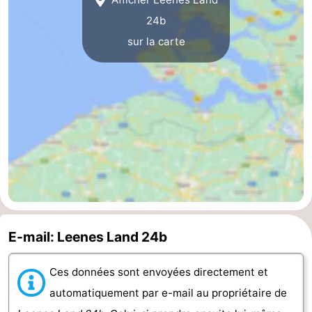
24b
bos
Vlissingen
-
sur la carte
Middelburg
Zeeuws-
Vlaanderen
-
Nieuwvliet
-
Sluis
-
Cadzand
-
Nature
Météo
E-mail: Leenes Land 24b
Het
Contact
Ces données sont envoyées directement et
Zwin
automatiquement par e-mail au propriétaire de