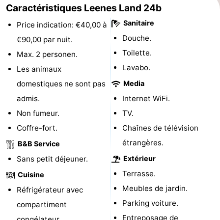
Caractéristiques Leenes Land 24b
Terrains
-
Sanitaire
Price indication: €40,00 à
Douche.
de
Peche
-
€90,00 par nuit.
Toilette.
Max. 2 personen.
golf
Sportive
Equitation
Boire
Lavabo.
Les animaux
et
Événements
domestiques ne sont pas
Media
admis.
Internet WiFi.
manger
Conduite
Non fumeur.
TV.
de
Pratiques
Coffre-fort.
Chaînes de télévision
étrangères.
B&B Service
l'anneau
Forum
Sans petit déjeuner.
Extérieur
Route
Terrasse.
Cuisine
Meubles de jardin.
Réfrigérateur avec
-
Parking voiture.
compartiment
Stationnement
Adresses
Entreposage de
congélateur.