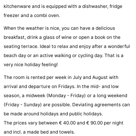
kitchenware and is equipped with a dishwasher, fridge
faire
d'intérêt
-
freezer and a combi oven.
Musées
-
When the weather is nice, you can have a delicious
Galeries
-
breakfast, drink a glass of wine or open a book on the
seating terrace. Ideal to relax and enjoy after a wonderful
Monuments
-
beach day or an active walking or cycling day. That is a
Églises
-
very nice holiday feeling!
Phares
-
The room is rented per week in July and August with
arrival and departure on Fridays. In the mid- and low
Points
Attractions
season, a midweek (Monday - Friday) or a long weekend
de
-
(Friday - Sunday) are possible. Deviating agreements can
be made around holidays and public holidays.
vue
Terrains
-
The prices vary between € 40.00 and € 90.00 per night
de
Aires
-
and incl. a made bed and towels.