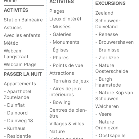
Home
ACTIVITÉS
EXCURSIONS
ACTIVITÉS
Plages
Zeeland
Lieux d'intérêt
Station Balnéaire
Schouwen-
- Musées
Duiveland
Astuces
- Galeries
- Renesse
Avec les enfants
- Monuments
- Brouwershaven
Météo
- Églises
- Bruinisse
Webcam
Langstraat
- Phares
- Zierikzee
Webcam Plage
- Points de vue
- Nature
Oosterschelde
Attractions
PASSER LA NUIT
- Burgh
- Terrains de jeux
Appartements
Haamstede
- Aires de jeux
- Aparthotel
- Nature Kop van
intérieures
Zoutelande
Schouwen
- Bowling
- Duinflat
Walcheren
Centres de bien-
- Duinoord
- Veere
être
- Duinweg 18
- Nature
Villages & villes
Oranjezon
- Kurhaus
Nature
- Oostkapelle
- Residentie