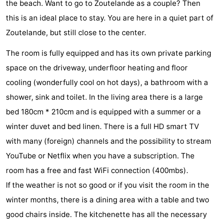
the beach. Want to go to Zoutelande as a couple? Then
Zandput
Duinzicht
-
this is an ideal place to stay. You are here in a quiet part of
Zoutelande, but still close to the center.
Joossesweg
-
The room is fully equipped and has its own private parking
Kustlicht
-
space on the driveway, underfloor heating and floor
Meerpaal
-
cooling (wonderfully cool on hot days), a bathroom with a
shower, sink and toilet. In the living area there is a large
Strandcamping
-
bed 180cm * 210cm and is equipped with a summer or a
Valkenisse
Zee,
Hôtels
winter duvet and bed linen. There is a full HD smart TV
with many (foreign) channels and the possibility to stream
Bos
Last
YouTube or Netflix when you have a subscription. The
en
minutes
Plages
room has a free and fast WiFi connection (400mbs).
If the weather is not so good or if you visit the room in the
Duin
Voir
winter months, there is a dining area with a table and two
et
Lieux
good chairs inside. The kitchenette has all the necessary