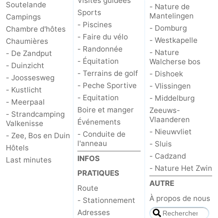
Visites guidées
Soutelande
- Nature de
Sports
Mantelingen
Campings
- Piscines
- Domburg
Chambre d'hôtes
- Faire du vélo
- Westkapelle
Chaumières
- Randonnée
- Nature
- De Zandput
- Équitation
Walcherse bos
- Duinzicht
- Terrains de golf
- Dishoek
- Joossesweg
- Peche Sportive
- Vlissingen
- Kustlicht
- Equitation
- Middelburg
- Meerpaal
Boire et manger
Zeeuws-
- Strandcamping
Vlaanderen
Événements
Valkenisse
- Nieuwvliet
- Conduite de
- Zee, Bos en Duin
l'anneau
- Sluis
Hôtels
- Cadzand
INFOS
Last minutes
- Nature Het Zwin
PRATIQUES
AUTRE
Route
À propos de nous
- Stationnement
Adresses