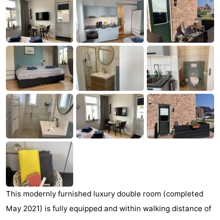
Aparthotel
-
Zoutelande
Duinflat
-
Duinoord
-
Duinweg
-
18
Kurhaus
-
Residentie
Campings
Soutelande
Chambre
d'hôtes
Chaumières
-
This modernly furnished luxury double room (completed
May 2021) is fully equipped and within walking distance of
De
-