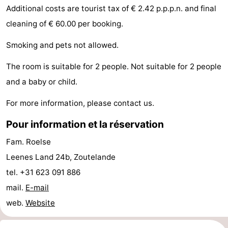
Additional costs are tourist tax of € 2.42 p.p.p.n. and final
jeux
de
Bowling
Centres
cleaning of € 60.00 per booking.
jeux
de
Villages
Smoking and pets not allowed.
intérieures
bien-
&
Nature
The room is suitable for 2 people. Not suitable for 2 people
and a baby or child.
être
villes
Visites
For more information, please contact us.
guidées
Sports
Pour information et la réservation
-
Fam. Roelse
Piscines
-
Leenes Land 24b, Zoutelande
tel. +31 623 091 886
Faire
-
mail.
E-mail
du
Randonnée
-
web.
Website
vélo
Équitation
-