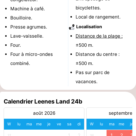
bicyclettes.
Machine à café.
Médicales
Région
Local de rangement.
Bouilloire.
Zeeland
Presse agrumes.
Localisation
Lave-vaisselle.
Distance de la plage :
Schouwen-
Four.
±500 m.
Duiveland
-
Four à micro-ondes
Distance du centre :
combiné.
±500 m.
Renesse
-
Pas sur parc de
Brouwershaven
-
vacances.
Bruinisse
-
Calendrier Leenes Land 24b
Zierikzee
-
août 2026
septembre 
Nature
-
W
lu
ma
me
je
ve
sa
di
W
lu
ma
me
je
Oosterschelde
Burgh
-
1
2
1
2
3
31
36