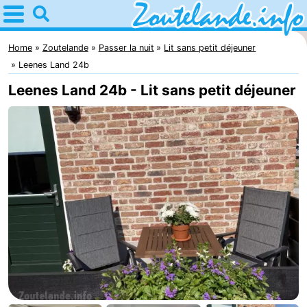
Home
Zoutelande
Home
Zoutelande
Passer la nuit
Lit sans petit déjeuner
Leenes Land 24b
Astuces
Leenes Land 24b - Lit sans petit déjeuner
Avec
les
Webcam
enfants
Webcam
Langstraat
Webcam
Plage
Passer
la
Appartements
nuit
-