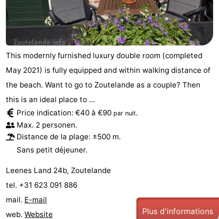
Médicales
Région
Zeeland
This modernly furnished luxury double room (completed
Schouwen-
May 2021) is fully equipped and within walking distance of
Duiveland
-
the beach. Want to go to Zoutelande as a couple? Then
this is an ideal place to ...
Renesse
-
Price indication: €40 à €90
.
par nuit
Max. 2 personen.
Brouwershaven
-
Distance de la plage: ±500 m.
Bruinisse
-
Sans petit déjeuner.
Leenes Land 24b, Zoutelande
Zierikzee
-
tel. +31 623 091 886
Nature
-
mail.
E-mail
Plus d'informations
web.
Website
Oosterschelde
Burgh
-