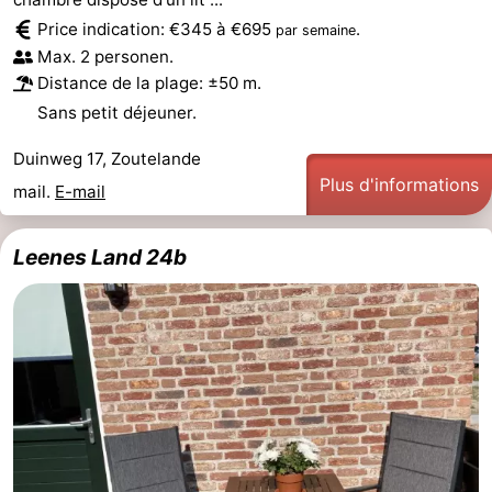
Price indication: €345 à €695
.
par semaine
Terrains
-
Max. 2 personen.
Distance de la plage: ±50 m.
de
Peche
-
Sans petit déjeuner.
golf
Sportive
Equitation
Boire
Duinweg 17, Zoutelande
Plus d'informations
et
Événements
mail.
E-mail
manger
Conduite
Leenes Land 24b
de
Pratiques
l'anneau
Forum
Route
-
Stationnement
Adresses