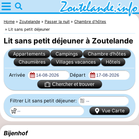
Home
Zoutelande
Home
Zoutelande
Passer la nuit
Chambre d'hôtes
Lit sans petit déjeuner
Astuces
Lit sans petit déjeuner à Zoutelande
Avec
Appartements
Campings
Chambre d'hôtes
Chaumières
Villages vacances
Hôtels
les
Webcam
Arrivée
Départ
enfants
Webcam
Chercher et trouver
Langstraat
Webcam
Filtrer Lit sans petit déjeuner:
Plage
Passer
Vue Carte
la
Appartements
Bijenhof
nuit
-