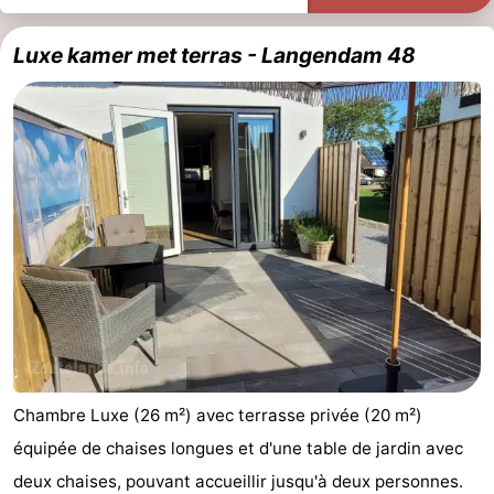
Haamstede
Nature
Walcheren
Luxe kamer met terras - Langendam 48
Kop
-
van
Veere
-
Schouwen
Nature
-
Oranjezon
Oostkapelle
-
Nature
-
de
Domburg
-
Mantelingen
Westkapelle
-
Chambre Luxe (26 m²) avec terrasse privée (20 m²)
Nature
-
équipée de chaises longues et d'une table de jardin avec
deux chaises, pouvant accueillir jusqu'à deux personnes.
Walcherse
Dishoek
-