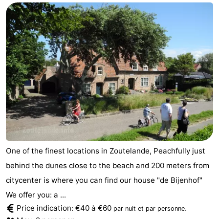
Aparthotel
-
Zoutelande
Duinflat
-
Duinoord
-
Duinweg
-
18
Kurhaus
-
Residentie
Campings
Soutelande
Chambre
One of the finest locations in Zoutelande, Peachfully just
behind the dunes close to the beach and 200 meters from
d'hôtes
Chaumières
citycenter is where you can find our house "de Bijenhof"
-
We offer you: a ...
Price indication: €40 à €60
.
par nuit et par personne
De
-