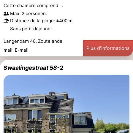
Cette chambre comprend ...
bos
Vlissingen
-
Max. 2 personen.
Distance de la plage: ±400 m.
Middelburg
Zeeuws-
Sans petit déjeuner.
Vlaanderen
-
Langendam 48, Zoutelande
Plus d'informations
mail.
E-mail
Nieuwvliet
-
Sluis
-
Swaalingestraat 58-2
Cadzand
-
Nature
Météo
Het
Contact
Zwin