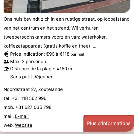
faire
d'intérêt
-
Ons huis bevindt zich in een rustige straat, op loopafstand
Musées
-
van het centrum en het strand. Wij verhuren
Galeries
-
tweepersoonskamers voorzien van: waterkoker,
koffiezetapparaat (gratis koffie en thee), ...
Monuments
-
Price indication: €90 à €118
.
par nuit
Max. 2 personen.
Églises
-
Distance de la plage: ±150 m.
Phares
-
Sans petit déjeuner.
Points
Attractions
Noordstraat 27, Zoutelande
tel. +31 118 562 996
de
-
mob. +31 627 035 798
vue
Terrains
-
mail.
E-mail
Plus d'informations
web.
Website
de
Aires
-