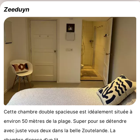
Zeeduyn
jeux
de
Bowling
Centres
jeux
de
Villages
intérieures
bien-
&
Nature
être
villes
Visites
guidées
Sports
-
Piscines
-
Faire
-
Cette chambre double spacieuse est idéalement située à
environ 50 mètres de la plage. Super pour se détendre
du
Randonnée
-
avec juste vous deux dans la belle Zoutelande. La
vélo
Équitation
-
chambre dispose d'un lit ...