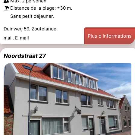
Max. 2 personen.
Distance de la plage: ±30 m.
Zandput
Duinzicht
-
Sans petit déjeuner.
Joossesweg
-
Duinweg 59, Zoutelande
Kustlicht
-
Plus d'informations
mail.
E-mail
Meerpaal
-
Noordstraat 27
Strandcamping
-
Valkenisse
Zee,
Hôtels
Bos
Last
en
minutes
Plages
Duin
Voir
et
Lieux