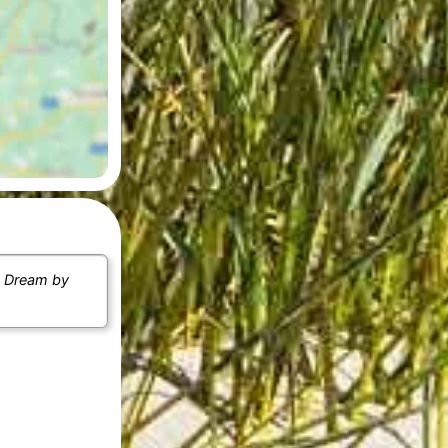
e
Dream by