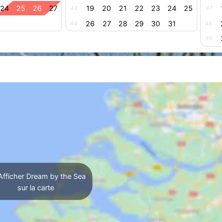
24
25
26
27
19
20
21
22
23
24
25
43
47
26
27
28
29
30
31
44
48
49
fficher Dream by the Sea
sur la carte