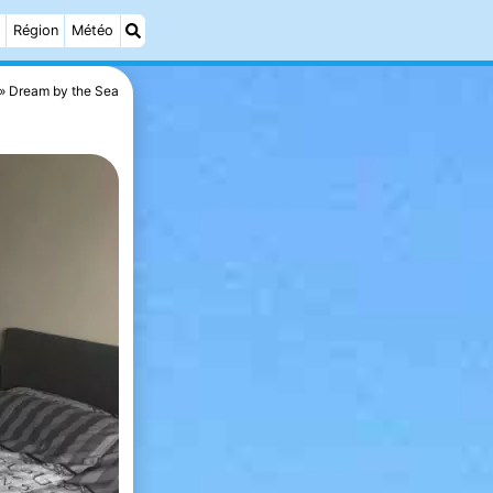
Région
Météo
Dream by the Sea