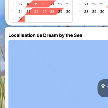
17
18
19
20
21
22
23
21
22
23
34
39
24
25
26
27
28
29
30
28
29
30
35
40
31
36
Localisation de Dream by the Sea
A