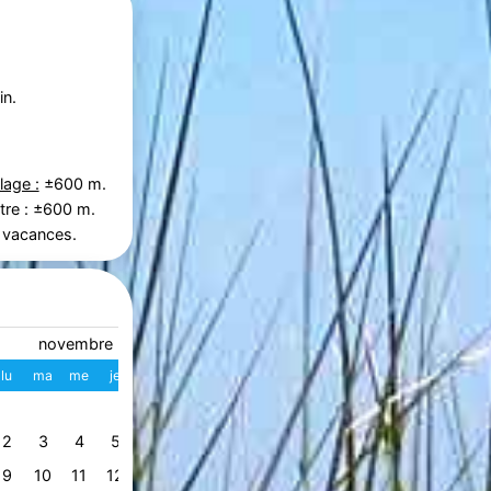
in.
lage :
±600 m.
tre : ±600 m.
 vacances.
novembre 2026
décembre 2026
lu
ma
me
je
ve
sa
di
W
lu
ma
me
je
ve
s
1
1
2
3
4
49
2
3
4
5
6
7
8
7
8
9
10
11
1
50
9
10
11
12
13
14
15
14
15
16
17
18
1
51