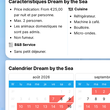
Caractéristiques Dream by the Sea
Cuisine
Price indication: From €25,00
par nuit et par personne.
Réfrigérateur.
Max. 2 personen.
Machine à café.
Les animaux domestiques ne
Bouilloire.
sont pas admis.
Micro-ondes.
Non fumeur.
B&B Service
Sans petit déjeuner.
Calendrier Dream by the Sea
août 2026
septemb
W
lu
ma
me
je
ve
sa
di
W
lu
ma
me
1
2
1
2
31
36
3
4
5
6
7
8
9
7
8
9
32
37
10
11
12
13
14
15
16
14
15
16
33
38