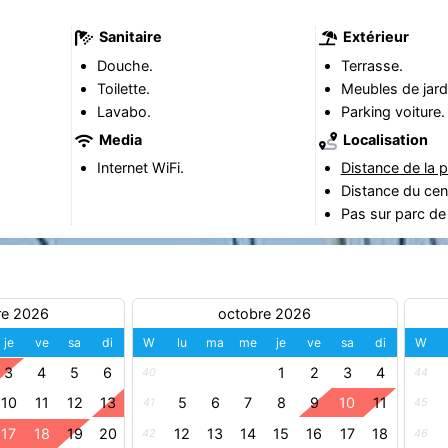
Sanitaire
Extérieur
Douche.
Terrasse.
Toilette.
Meubles de jard
Lavabo.
Parking voiture.
Media
Localisation
Internet WiFi.
Distance de la p
Distance du cen
Pas sur parc de
re 2026
octobre 2026
je
ve
sa
di
W
lu
ma
me
je
ve
sa
di
W
3
4
5
6
1
2
3
4
40
44
10
11
12
13
5
6
7
8
9
10
11
41
45
17
18
19
20
12
13
14
15
16
17
18
42
46