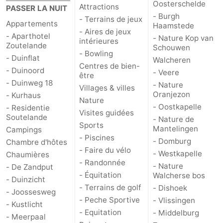
Oosterschelde
Attractions
PASSER LA NUIT
- Burgh
- Terrains de jeux
Appartements
Haamstede
- Aires de jeux
- Aparthotel
- Nature Kop van
intérieures
Zoutelande
Schouwen
- Bowling
- Duinflat
Walcheren
Centres de bien-
- Duinoord
- Veere
être
- Duinweg 18
- Nature
Villages & villes
Oranjezon
- Kurhaus
Nature
- Oostkapelle
- Residentie
Visites guidées
Soutelande
- Nature de
Sports
Mantelingen
Campings
- Piscines
- Domburg
Chambre d'hôtes
- Faire du vélo
- Westkapelle
Chaumières
- Randonnée
- Nature
- De Zandput
- Équitation
Walcherse bos
- Duinzicht
- Terrains de golf
- Dishoek
- Joossesweg
- Peche Sportive
- Vlissingen
- Kustlicht
- Equitation
- Middelburg
- Meerpaal