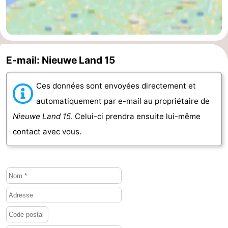
Haamstede
Nature
Walcheren
Kop
-
E-mail: Nieuwe Land 15
van
Veere
-
Ces données sont envoyées directement et
Schouwen
Nature
-
automatiquement par e-mail au propriétaire de
Oranjezon
Oostkapelle
-
Nieuwe Land 15
. Celui-ci prendra ensuite lui-même
contact avec vous.
Nature
-
de
Domburg
-
Mantelingen
Westkapelle
-
Nature
-
Walcherse
Dishoek
-