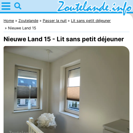
Home
Zoutelande
Home
Zoutelande
Passer la nuit
Lit sans petit déjeuner
Nieuwe Land 15
Astuces
Nieuwe Land 15 - Lit sans petit déjeuner
Avec
les
Webcam
enfants
Webcam
Langstraat
Webcam
Plage
Passer
la
Appartements
nuit
-