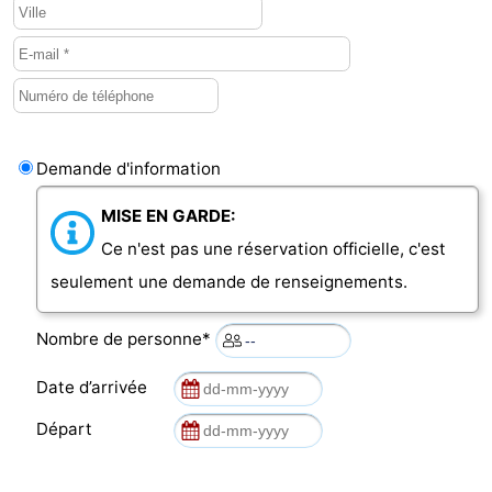
bos
Vlissingen
-
Middelburg
Zeeuws-
Vlaanderen
-
Demande d'information
Nieuwvliet
-
MISE EN GARDE:
Sluis
-
Ce n'est pas une réservation officielle, c'est
seulement une demande de renseignements.
Cadzand
-
Nature
Météo
Nombre de personne*
Date d’arrivée
Het
Contact
Départ
Zwin