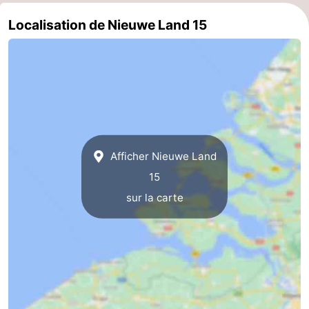
Localisation de Nieuwe Land 15
Médicales
Région
Zeeland
Schouwen-
Duiveland
-
Renesse
-
Afficher Nieuwe Land
15
Brouwershaven
-
sur la carte
Bruinisse
-
Zierikzee
-
Nature
-
Oosterschelde
Burgh
-