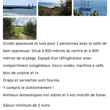
Zandput
Duinzicht
-
Joossesweg
-
Kustlicht
-
Meerpaal
-
Studio spacieuse et luxe pour 2 personnes avec la salle de
Strandcamping
-
bain spacieuse. Situé à 850 mètres du centre et à 900
mètres de la plage. Equipé d'un réfrigérateur avec
Valkenisse
Zee,
Hôtels
compartiment congélateur, micro-ondes, machine à café,
Bos
Last
bloc de cuisine et tv.
Draps et serviettes sont fournis.
en
minutes
Plages
Y compris le stationnement !
Duin
Voir
Animaux domestiques non admis et il est interdit de fumer.
Séjour minimum de 2 nuits
et
Lieux