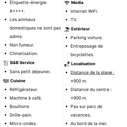
Étiquette-énergie:
Media
jeux
de
Bowling
Centres
A++++.
Internet WiFi.
Les animaux
TV.
jeux
de
Villages
domestiques ne sont pas
Extérieur
intérieures
bien-
&
Nature
admis.
Parking voiture.
Non fumeur.
Entreposage de
être
villes
Visites
Climatisation.
bicyclettes.
guidées
Sports
B&B Service
Localisation
Sans petit déjeuner.
Distance de la plage :
-
Cuisine
±900 m.
Piscines
-
Réfrigérateur.
Distance du centre :
Machine à café.
±900 m.
Faire
-
Bouilloire.
Pas sur parc de
du
Randonnée
-
Grille-pain.
vacances.
Micro-ondes.
Au bord de la mer.
vélo
Équitation
-