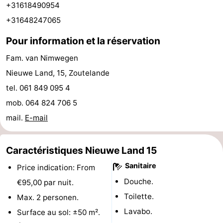
+31618490954
faire
d'intérêt
-
+31648247065
Musées
-
Pour information et la réservation
Fam. van Nimwegen
Galeries
-
Nieuwe Land, 15, Zoutelande
Monuments
-
tel. 061 849 095 4
mob. 064 824 706 5
Églises
-
mail.
E-mail
Phares
-
Points
Attractions
Caractéristiques Nieuwe Land 15
Sanitaire
Price indication: From
de
-
Douche.
€95,00 par nuit.
vue
Terrains
-
Toilette.
Max. 2 personen.
Lavabo.
Surface au sol: ±50 m².
de
Aires
-