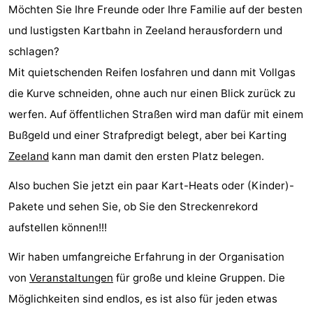
Möchten Sie Ihre Freunde oder Ihre Familie auf der besten
Aparthotel
-
und lustigsten Kartbahn in Zeeland herausfordern und
Zoutelande
Duinflat
-
schlagen?
Mit quietschenden Reifen losfahren und dann mit Vollgas
Duinoord
-
die Kurve schneiden, ohne auch nur einen Blick zurück zu
Duinweg
-
werfen. Auf öffentlichen Straßen wird man dafür mit einem
Bußgeld und einer Strafpredigt belegt, aber bei Karting
18
Kurhaus
-
Zeeland
kann man damit den ersten Platz belegen.
Residentie
Campingplätze
Also buchen Sie jetzt ein paar Kart-Heats oder (Kinder)-
Soutelande
Ferienhäuser
Pakete und sehen Sie, ob Sie den Streckenrekord
aufstellen können!!!
-
Wir haben umfangreiche Erfahrung in der Organisation
De
-
von
Veranstaltungen
für große und kleine Gruppen. Die
Möglichkeiten sind endlos, es ist also für jeden etwas
Zandput
Duinzicht
-