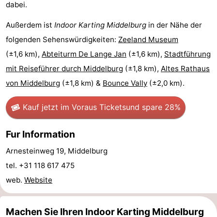
dabei.
Joossesweg
-
Außerdem ist
Indoor Karting Middelburg
in der Nähe der
Kustlicht
-
folgenden Sehenswürdigkeiten:
Zeeland Museum
(±1,6 km),
Abteiturm De Lange Jan
(±1,6 km),
Stadtführung
Meerpaal
-
mit Reiseführer durch Middelburg
(±1,8 km),
Altes Rathaus
Strandcamping
-
von Middelburg
(±1,8 km) &
Bounce Vally
(±2,0 km).
Valkenisse
Zee,
Hotels
Kauf jetzt im Voraus Tickets
und spare 28%
Bos
Zimmer
Fur Information
en
(mit
Lastminutes
Arnesteinweg 19, Middelburg
tel. +31 118 617 475
Duin
Frühstück)
Strand
web.
Website
Sehen
&
-
Machen Sie Ihren Indoor Karting Middelburg