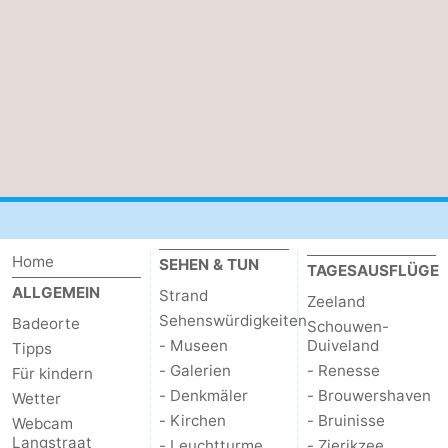
Parafliegen
-
Sportangeln
Essen
und
Veranstaltungen
trinken
-
Ringstechen
Zoutelande
Actief
Praktisch
Home
SEHEN & TUN
TAGESAUSFLÜGE
ALLGEMEIN
Strand
Zeeland
Forum
Sehenswürdigkeiten
Badeorte
Schouwen-
- Museen
Duiveland
Route
Tipps
- Galerien
- Renesse
Für kindern
-
- Denkmäler
- Brouwershaven
Wetter
- Kirchen
- Bruinisse
Webcam
Parken
Reisebuchshop
Langstraat
- Leuchtturme
- Zierikzee