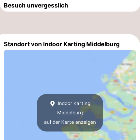
Besuch unvergesslich
tun
Museen
-
Galerien
-
Denkmäler
-
Standort von Indoor Karting Middelburg
Kirchen
-
Leuchtturme
-
Aussichtspunkte
Attraktionen
-
Indoor Karting
Spielplätze
-
Middelburg
Indoor-
-
auf der Karte anzeigen
Spielplätze
Bowling
Wellness-