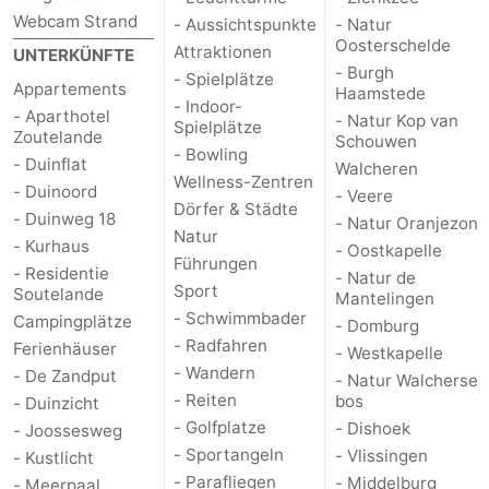
Webcam Strand
- Aussichtspunkte
- Natur
Medizin
Oosterschelde
Attraktionen
UNTERKÜNFTE
- Burgh
- Spielplätze
Adressen
Region
Appartements
Haamstede
- Indoor-
- Aparthotel
- Natur Kop van
Spielplätze
Zeeland
Zoutelande
Schouwen
- Bowling
- Duinflat
Walcheren
Wellness-Zentren
Schouwen-
- Duinoord
- Veere
Dörfer & Städte
- Duinweg 18
- Natur Oranjezon
Duiveland
-
Natur
- Kurhaus
- Oostkapelle
Führungen
- Residentie
- Natur de
Renesse
-
Sport
Soutelande
Mantelingen
- Schwimmbader
Campingplätze
- Domburg
Brouwershaven
-
- Radfahren
Ferienhäuser
- Westkapelle
- Wandern
- De Zandput
- Natur Walcherse
Bruinisse
-
- Reiten
bos
- Duinzicht
- Golfplatze
- Dishoek
- Joossesweg
Zierikzee
-
- Sportangeln
- Vlissingen
- Kustlicht
Natur
-
- Parafliegen
- Middelburg
- Meerpaal