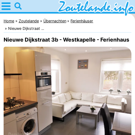
Home
Zoutelande
Home
Zoutelande
Übernachten
Ferienhäuser
Nieuwe Dijkstraat ...
Tipps
Nieuwe Dijkstraat 3b - Westkapelle - Ferienhaus
Für
kindern
Webcam
Webcam
Langstraat
Webcam
Strand
Übernachten
Appartements
-