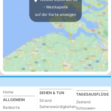
- Westkapelle
Oosterschelde
Burgh
-
auf der Karte anzeigen
Haamstede
Natur
Walcheren
Kop
-
van
Veere
-
Schouwen
Natur
-
Oranjezon
Oostkapelle
-
Natur
-
de
Domburg
-
Home
SEHEN & TUN
TAGESAUSFLÜGE
Mantelingen
Westkapelle
-
ALLGEMEIN
Strand
Zeeland
Sehenswürdigkeiten
Badeorte
Schouwen-
Natur
-