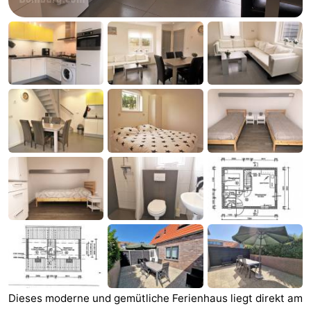
Aparthotel
-
Zoutelande
Duinflat
-
Duinoord
-
Duinweg
-
18
Kurhaus
-
Residentie
Campingplätze
Soutelande
Ferienhäuser
-
De
-
Dieses moderne und gemütliche Ferienhaus liegt direkt am
Zandput
Duinzicht
-