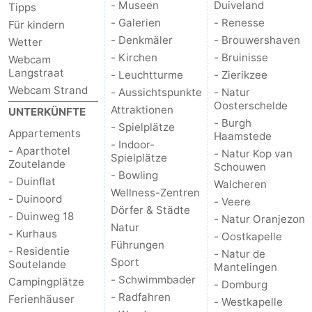
- Museen
Duiveland
Tipps
- Galerien
- Renesse
Für kindern
Walcherse
Dishoek
-
- Denkmäler
- Brouwershaven
Wetter
- Kirchen
- Bruinisse
bos
Vlissingen
-
Webcam
Langstraat
- Leuchtturme
- Zierikzee
Middelburg
Zeeuws-
Webcam Strand
- Aussichtspunkte
- Natur
Oosterschelde
Attraktionen
UNTERKÜNFTE
Vlaanderen
-
- Burgh
- Spielplätze
Appartements
Haamstede
- Indoor-
- Aparthotel
Nieuwvliet
-
- Natur Kop van
Spielplätze
Zoutelande
Schouwen
- Bowling
- Duinflat
Sluis
-
Walcheren
Wellness-Zentren
- Duinoord
- Veere
Dörfer & Städte
Cadzand
-
- Duinweg 18
- Natur Oranjezon
Natur
- Kurhaus
- Oostkapelle
Führungen
Natur
Wetter
- Residentie
- Natur de
Sport
Soutelande
Mantelingen
Het
Kontakt
- Schwimmbader
Campingplätze
- Domburg
- Radfahren
Ferienhäuser
- Westkapelle
Zwin