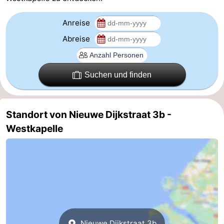
Medizin
Anreise
Abreise
Adressen
Region
Zeeland
Suchen und finden
Schouwen-
Duiveland
-
Standort von Nieuwe Dijkstraat 3b -
Westkapelle
Renesse
-
Brouwershaven
-
Bruinisse
-
Zierikzee
-
Natur
-
Nieuwe Dijkstraat 3b