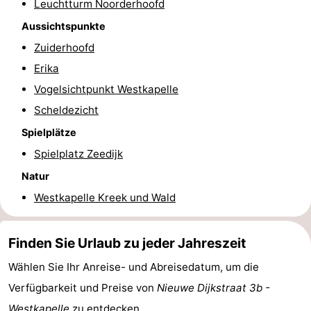
Leuchtturm Noorderhoofd
Parafliegen
-
Aussichtspunkte
Zuiderhoofd
Sportangeln
Essen
Erika
und
Veranstaltungen
Vogelsichtpunkt Westkapelle
Scheldezicht
trinken
-
Spielplätze
Ringstechen
Zoutelande
Spielplatz Zeedijk
Natur
Actief
Praktisch
Westkapelle Kreek und Wald
Forum
Route
Finden Sie Urlaub zu jeder Jahreszeit
Wählen Sie Ihr Anreise- und Abreisedatum, um die
-
Verfügbarkeit und Preise von
Nieuwe Dijkstraat 3b -
Parken
Reisebuchshop
Westkapelle
zu entdecken.