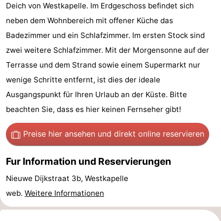
Deich von Westkapelle. Im Erdgeschoss befindet sich
Joossesweg
-
neben dem Wohnbereich mit offener Küche das
Badezimmer und ein Schlafzimmer. Im ersten Stock sind
Kustlicht
-
zwei weitere Schlafzimmer. Mit der Morgensonne auf der
Meerpaal
-
Terrasse und dem Strand sowie einem Supermarkt nur
wenige Schritte entfernt, ist dies der ideale
Strandcamping
-
Ausgangspunkt für Ihren Urlaub an der Küste. Bitte
Valkenisse
Zee,
Hotels
beachten Sie, dass es hier keinen Fernseher gibt!
Bos
Zimmer
Preise hier ansehen
und direkt online reservieren
en
(mit
Lastminutes
Fur Information und Reservierungen
Duin
Frühstück)
Strand
Nieuwe Dijkstraat 3b, Westkapelle
Sehen
web.
Weitere Informationen
&
-