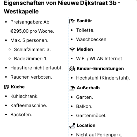
Eigenschaften von Nieuwe Dijkstraat 3b -
tun
Museen
-
Westkapelle
Sanitär
Preisangaben: Ab
Galerien
-
Toilette.
€295,00 pro Woche.
Denkmäler
-
Waschbecken.
Max. 5 personen.
Schlafzimmer: 3.
Medien
Kirchen
-
Badezimmer: 1.
WiFi / WLAN Internet.
Leuchtturme
-
Haustiere nicht erlaubt.
Kinder-Einrichtungen
Rauchen verboten.
Aussichtspunkte
Attraktionen
Hochstuhl (Kinderstuhl).
Küche
Außerhalb
-
Kühlschrank.
Garten.
Spielplätze
-
Kaffeemaschine.
Balkon.
Backofen.
Gartenmöbel.
Indoor-
-
Location
Spielplätze
Bowling
Wellness-
Nicht auf Ferienpark.