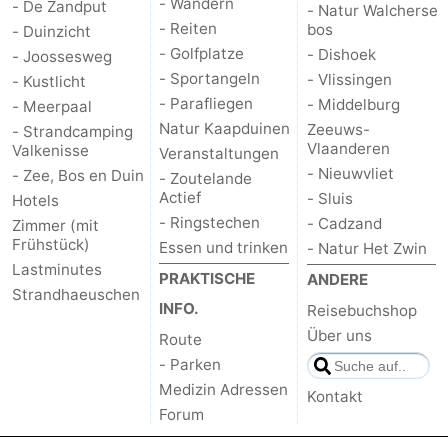
- Wandern
- De Zandput
- Natur Walcherse
- Reiten
bos
- Duinzicht
- Golfplatze
- Dishoek
- Joossesweg
- Sportangeln
- Vlissingen
- Kustlicht
- Parafliegen
- Middelburg
- Meerpaal
Natur Kaapduinen
Zeeuws-
- Strandcamping
Vlaanderen
Valkenisse
Veranstaltungen
- Nieuwvliet
- Zee, Bos en Duin
- Zoutelande
Actief
- Sluis
Hotels
- Ringstechen
- Cadzand
Zimmer (mit
Frühstück)
Essen und trinken
- Natur Het Zwin
Lastminutes
PRAKTISCHE
ANDERE
Strandhaeuschen
INFO.
Reisebuchshop
Über uns
Route
- Parken
Medizin Adressen
Kontakt
Forum