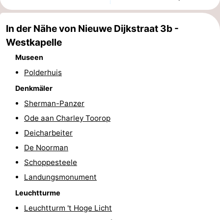
Zentren
Dörfer
In der Nähe von Nieuwe Dijkstraat 3b -
&
Natur
Westkapelle
Museen
Städte
Führungen
Polderhuis
Sport
Denkmäler
-
Sherman-Panzer
Ode aan Charley Toorop
Schwimmbader
-
Deicharbeiter
Radfahren
-
De Noorman
Schoppesteele
Wandern
-
Landungsmonument
Reiten
-
Leuchtturme
Leuchtturm 't Hoge Licht
Golfplatze
-