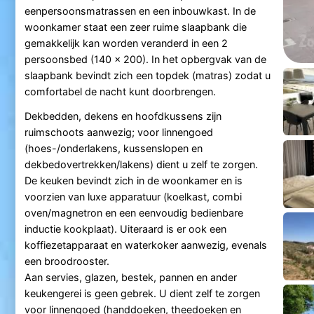
eenpersoonsmatrassen en een inbouwkast. In de
woonkamer staat een zeer ruime slaapbank die
gemakkelijk kan worden veranderd in een 2
persoonsbed (140 x 200). In het opbergvak van de
slaapbank bevindt zich een topdek (matras) zodat u
comfortabel de nacht kunt doorbrengen.
Dekbedden, dekens en hoofdkussens zijn
ruimschoots aanwezig; voor linnengoed
(hoes-/onderlakens, kussenslopen en
dekbedovertrekken/lakens) dient u zelf te zorgen.
De keuken bevindt zich in de woonkamer en is
voorzien van luxe apparatuur (koelkast, combi
oven/magnetron en een eenvoudig bedienbare
inductie kookplaat). Uiteraard is er ook een
koffiezetapparaat en waterkoker aanwezig, evenals
een broodrooster.
Aan servies, glazen, bestek, pannen en ander
keukengerei is geen gebrek. U dient zelf te zorgen
voor linnengoed (handdoeken, theedoeken en