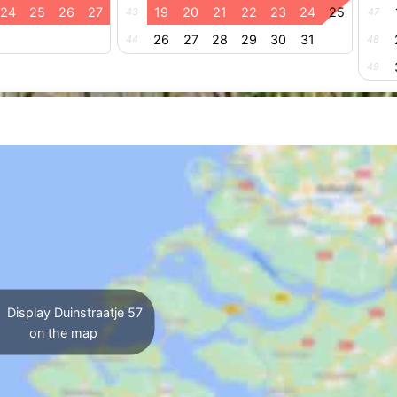
24
25
26
27
19
20
21
22
23
24
25
43
47
26
27
28
29
30
31
44
48
49
Display Duinstraatje 57
on the map