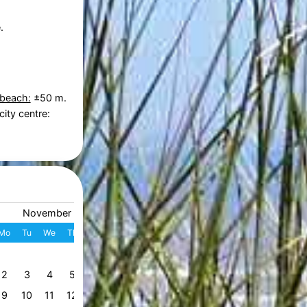
.
 beach:
±50 m.
city centre:
November 2026
December 2026
Mo
Tu
We
Th
Fr
Sa
Su
W
Mo
Tu
We
Th
Fr
S
1
1
2
3
4
49
2
3
4
5
6
7
8
7
8
9
10
11
1
50
9
10
11
12
13
14
15
14
15
16
17
18
1
51