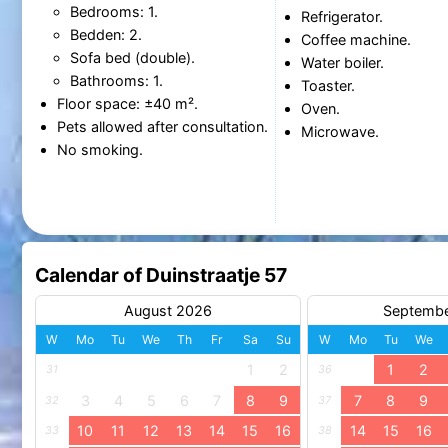
Bedrooms: 1.
Refrigerator.
Bedden: 2.
Coffee machine.
Sofa bed (double).
Water boiler.
Bathrooms: 1.
Toaster.
Floor space: ±40 m².
Oven.
Pets allowed after consultation.
Microwave.
No smoking.
Calendar of Duinstraatje 57
August 2026
Septemb
W
Mo
Tu
We
Th
Fr
Sa
Su
W
Mo
Tu
We
1
2
1
2
31
36
3
4
5
6
7
8
9
7
8
9
32
37
10
11
12
13
14
15
16
14
15
16
33
38