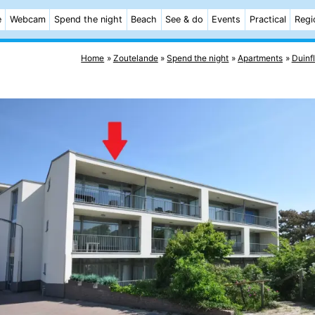
e
Webcam
Spend the night
Beach
See & do
Events
Practical
Regi
Home
Zoutelande
Spend the night
Apartments
Duinfl