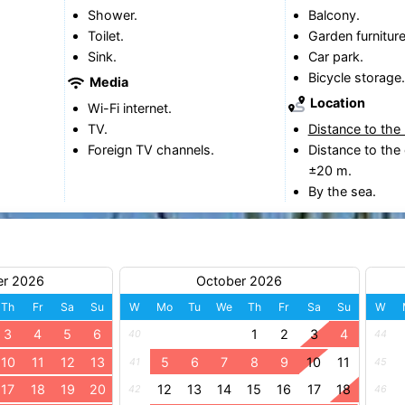
Shower.
Balcony.
Toilet.
Garden furniture
Sink.
Car park.
Bicycle storage.
Media
Location
Wi-Fi internet.
TV.
Distance to the
Foreign TV channels.
Distance to the 
±20 m.
By the sea.
er 2026
October 2026
Th
Fr
Sa
Su
W
Mo
Tu
We
Th
Fr
Sa
Su
W
3
4
5
6
1
2
3
4
40
44
10
11
12
13
5
6
7
8
9
10
11
41
45
17
18
19
20
12
13
14
15
16
17
18
42
46