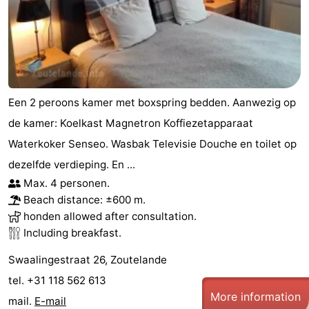
do
Museums
-
Galleries
-
Monuments
-
Een 2 peroons kamer met boxspring bedden. Aanwezig op
Churches
-
de kamer: Koelkast Magnetron Koffiezetapparaat
Lighthouses
-
Waterkoker Senseo. Wasbak Televisie Douche en toilet op
dezelfde verdieping. En ...
Observation
Attractions
Max. 4 personen.
Beach distance: ±600 m.
points
-
honden allowed after consultation.
Including breakfast.
Playgrounds
-
Swaalingestraat 26, Zoutelande
Indoor
-
tel. +31 118 562 613
More information
playgrounds
Bowling
Wellness
mail.
E-mail