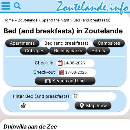
Home
Zoutelande
Home
Zoutelande
Spend the night
Bed (and breakfasts)
Bed (and breakfasts) in Zoutelande
Tips
Apartments
Bed (and breakfasts)
Campsites
For
Cottages
Holiday parks
Hotels
kids
Webcam
Check-in
Webcam
Check-out
Search and find
Langstraat
Webcam
Filter Bed (and breakfasts):
Beach
Spend
Map View
the
Apartments
night
-
Duinvilla aan de Zee