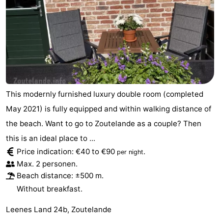
Schouwen-
Duiveland
-
Renesse
-
Brouwershaven
-
This modernly furnished luxury double room (completed
Bruinisse
-
May 2021) is fully equipped and within walking distance of
the beach. Want to go to Zoutelande as a couple? Then
Zierikzee
-
this is an ideal place to ...
Nature
-
Price indication: €40 to €90
.
per night
Max. 2 personen.
Oosterschelde
Burgh
-
Beach distance: ±500 m.
Without breakfast.
Haamstede
Nature
Walcheren
Leenes Land 24b, Zoutelande
Kop
-