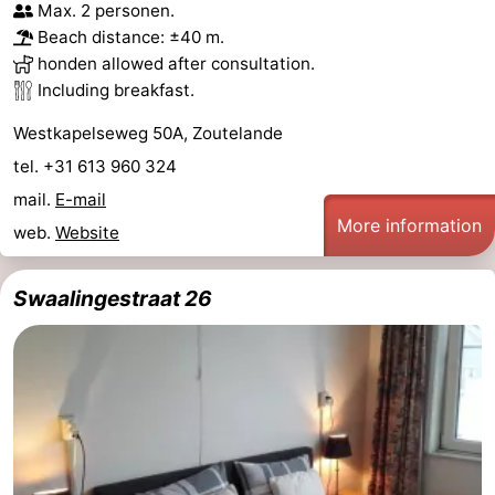
Max. 2 personen.
Zandput
Duinzicht
-
Beach distance: ±40 m.
honden allowed after consultation.
Joossesweg
-
Including breakfast.
Kustlicht
-
Westkapelseweg 50A, Zoutelande
tel. +31 613 960 324
Meerpaal
-
mail.
E-mail
More information
Strandcamping
-
web.
Website
Valkenisse
Zee,
Hotels
Swaalingestraat 26
Bos
Lastminutes
en
Beach
Duin
See
&
-