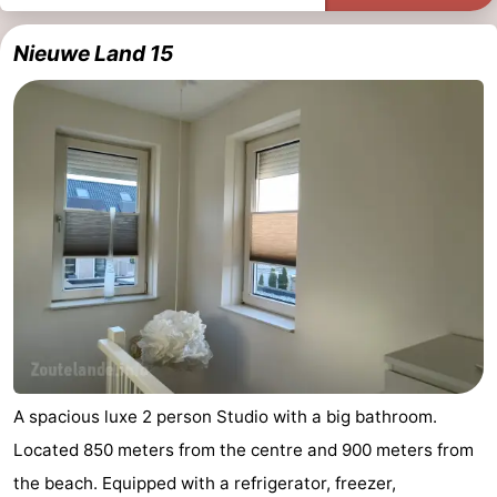
centres
centers
Villages
Nieuwe Land 15
&
Nature
Cities
Guided
tours
Sports
-
Swimming
-
pools
Cycling
-
Hiking
-
A spacious luxe 2 person Studio with a big bathroom.
Horse
-
Located 850 meters from the centre and 900 meters from
the beach. Equipped with a refrigerator, freezer,
riding
Golf
-