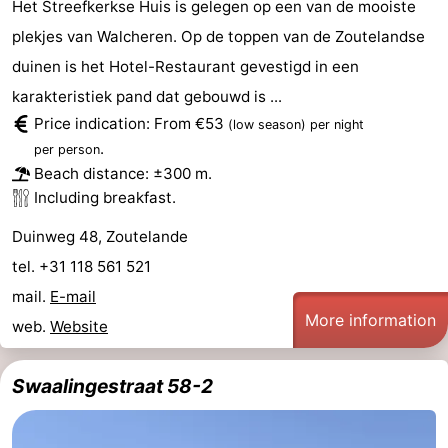
Het Streefkerkse Huis is gelegen op een van de mooiste
plekjes van Walcheren. Op de toppen van de Zoutelandse
Vlaanderen
-
duinen is het Hotel-Restaurant gevestigd in een
Nieuwvliet
-
karakteristiek pand dat gebouwd is ...
Price indication: From €53
(low season)
per night
Sluis
-
.
per person
Cadzand
-
Beach distance: ±300 m.
Including breakfast.
Nature
Weather
Duinweg 48, Zoutelande
Het
Contact
tel. +31 118 561 521
mail.
E-mail
Zwin
us
More information
web.
Website
Swaalingestraat 58-2