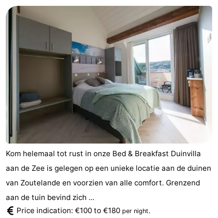
Aparthotel
-
Zoutelande
Duinflat
-
Duinoord
-
Duinweg
-
18
Kurhaus
-
Residentie
Bed
Soutelande
(and
Campsites
Kom helemaal tot rust in onze Bed & Breakfast Duinvilla
breakfasts)
Cottages
aan de Zee is gelegen op een unieke locatie aan de duinen
van Zoutelande en voorzien van alle comfort. Grenzend
-
aan de tuin bevind zich ...
De
-
Price indication: €100 to €180
.
per night