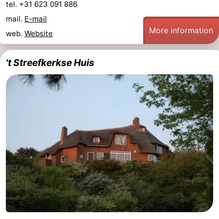
tel. +31 623 091 886
van
Veere
-
mail.
E-mail
More information
web.
Website
Schouwen
Nature
-
't Streefkerkse Huis
Oranjezon
Oostkapelle
-
Nature
-
de
Domburg
-
Mantelingen
Westkapelle
-
Nature
-
Walcherse
Dishoek
-
bos
Vlissingen
-
Middelburg
Zeeuws-