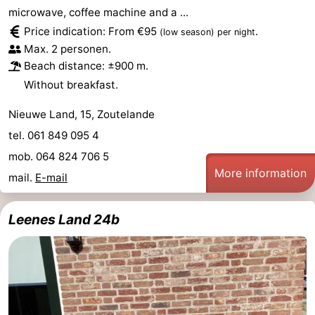
microwave, coffee machine and a ...
courses
Sportfishing
Food
Price indication: From €95
.
(low season)
per night
Max. 2 personen.
&
Events
Beach distance: ±900 m.
Without breakfast.
Beverages
Ring
Nieuwe Land, 15, Zoutelande
riding
Practical
tel. 061 849 095 4
Forum
mob. 064 824 706 5
More information
mail.
E-mail
Route
-
Leenes Land 24b
Parking
Medical
addresses
Region
Zeeland