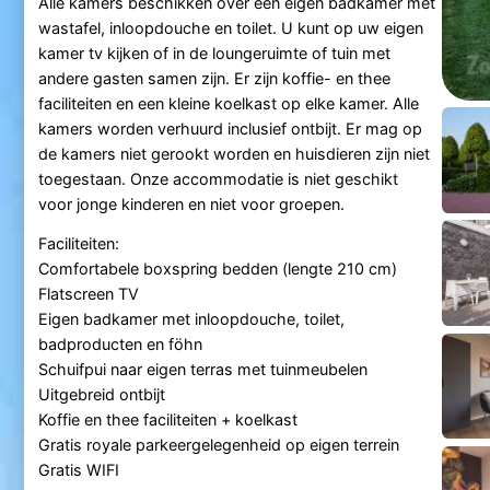
Alle kamers beschikken over een eigen badkamer met
wastafel, inloopdouche en toilet. U kunt op uw eigen
kamer tv kijken of in de loungeruimte of tuin met
andere gasten samen zijn. Er zijn koffie- en thee
faciliteiten en een kleine koelkast op elke kamer. Alle
kamers worden verhuurd inclusief ontbijt. Er mag op
de kamers niet gerookt worden en huisdieren zijn niet
toegestaan. Onze accommodatie is niet geschikt
voor jonge kinderen en niet voor groepen.
Faciliteiten:
Comfortabele boxspring bedden (lengte 210 cm)
Flatscreen TV
Eigen badkamer met inloopdouche, toilet,
badproducten en föhn
Schuifpui naar eigen terras met tuinmeubelen
Uitgebreid ontbijt
Koffie en thee faciliteiten + koelkast
Gratis royale parkeergelegenheid op eigen terrein
Gratis WIFI