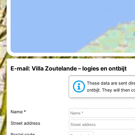
E-mail: Villa Zoutelande – logies en ontbijt
These data are sent dire
ontbijt
. They will then 
Name *
Street address
Postal code