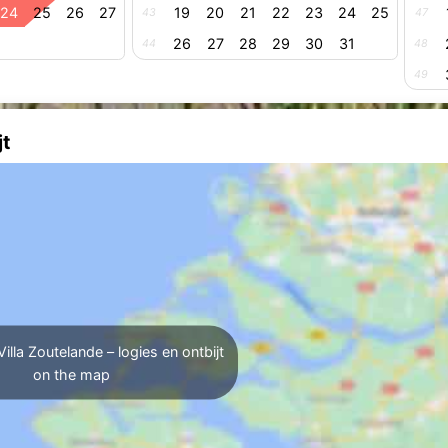
24
25
26
27
19
20
21
22
23
24
25
43
47
26
27
28
29
30
31
44
48
49
jt
illa Zoutelande – logies en ontbijt
on the map