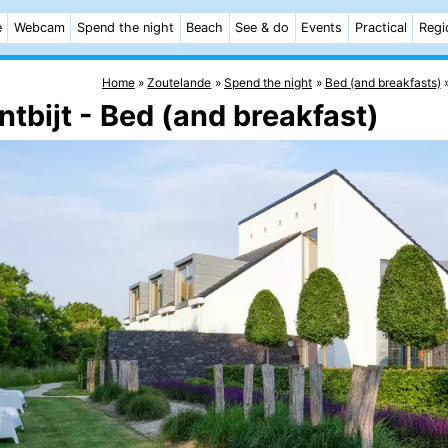
e
Webcam
Spend the night
Beach
See & do
Events
Practical
Regi
Home
Zoutelande
Spend the night
Bed (and breakfasts)
ntbijt - Bed (and breakfast)