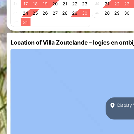
17
18
19
20
21
22
23
21
22
23
34
39
24
25
26
27
28
29
30
28
29
30
35
40
31
36
Location of Villa Zoutelande – logies en ontbi
Display V