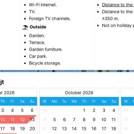
Wi-Fi internet.
Distance to the
TV.
Distance to the 
Foreign TV channels.
±350 m.
Not on holiday 
Outside
Garden.
Terrace.
Garden furniture.
Car park.
Bicycle storage.
jt
er 2026
October 2026
Th
Fr
Sa
Su
W
Mo
Tu
We
Th
Fr
Sa
Su
W
3
4
5
6
1
2
3
4
40
44
10
11
12
13
5
6
7
8
9
10
11
41
45
17
18
19
20
12
13
14
15
16
17
18
42
46