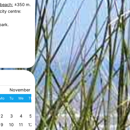
 beach:
±350 m.
city centre:
park.
November 2026
December 2026
Mo
Tu
We
Th
Fr
Sa
Su
W
Mo
Tu
We
Th
Fr
S
1
1
2
3
4
49
2
3
4
5
6
7
8
7
8
9
10
11
1
50
9
10
11
12
13
14
15
14
15
16
17
18
1
51