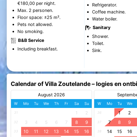
€180,00 per night.
Refrigerator.
Max. 2 personen.
Coffee machine.
Floor space: ±25 m².
Water boiler.
Pets not allowed.
Sanitary
No smoking.
Shower.
B&B Service
Toilet.
Including breakfast.
Sink.
Calendar of Villa Zoutelande – logies en ontbi
August 2026
Septemb
W
Mo
Tu
We
Th
Fr
Sa
Su
W
Mo
Tu
We
1
2
1
2
31
36
3
4
5
6
7
8
9
7
8
9
32
37
10
11
12
13
14
15
16
14
15
16
33
38