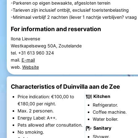
-Parkeren op eigen bewaakte, afgesloten terrein
-Tarieven zijn inclusief ontbijt, exclusief toeristenbelasting
-Minimaal verblijf 2 nachten (liever 1 nachtje verblijven? vraa
For information and reservation
Ilona Lievense
Westkapelseweg 50A, Zoutelande
tel. +31 613 960 324
mail.
E-mail
web.
Website
Characteristics of Duinvilla aan de Zee
Kitchen
Price indication: €100,00 to
€180,00 per night.
Refrigerator.
Max. 2 personen.
Coffee machine.
Energy Label: A++.
Water boiler.
Pets allowed after consultation.
Sanitary
No smoking.
Shower.