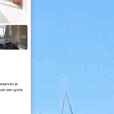
waarvan je
 van een grote