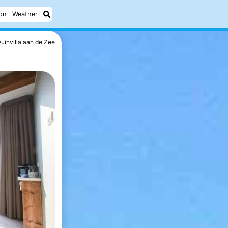
on
Weather
uinvilla aan de Zee