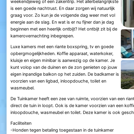
weekendjeweg of een zakentrip. Het allerbelangrijkste
is een goede nachtrust. En daar zorgen wij natuurlijk
graag voor. Zo kun je de volgende dag weer met vol
energie aan de slag. En wat is er nu fijner dan je dag
beginnen met een heerlijk ontbijt? Het ontbijt zit bij de
kamerovernachting inbegrepen.
Luxe kamers met een riante boxspring, tv en goede
opbergmogelijkheden. Koffie apparaat, waterkoker,
kluisje en eigen minibar is aanwezig op de kamer. Je
kunt volop van de duinen en de zon genieten op jouw
eigen inpandige balkon op het zuiden. De badkamer is
voorzien van een ligbad, inloopdouche, toilet en
wasmeubel.
De Tuinkamer heeft een zee van ruimte, voorzien van een ria
direct de tuin in loopt. Ook is de kamer voorzien van een kof
inloopdouche, wasmeubel en toilet. Deze kamer is ook gesch
Faciliteiten
-Honden tegen betaling toegestaan in de tuinkamer