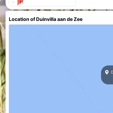
31
36
Location of Duinvilla aan de Zee
D