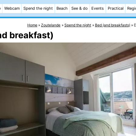
e
Webcam
Spend the night
Beach
See & do
Events
Practical
Regi
Home
Zoutelande
Spend the night
Bed (and breakfasts)
D
nd breakfast)