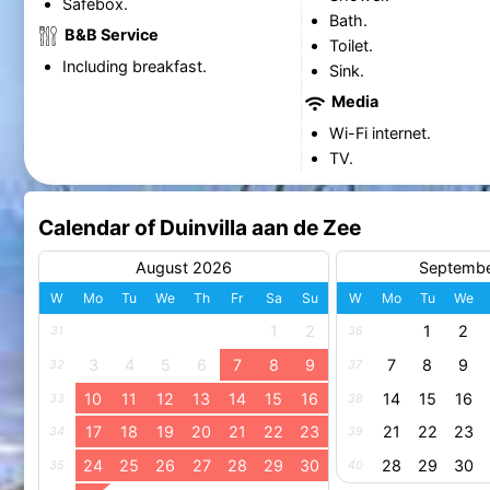
Safebox.
Bath.
B&B Service
Toilet.
Including breakfast.
Sink.
Media
Wi-Fi internet.
TV.
Calendar of Duinvilla aan de Zee
August 2026
Septemb
W
Mo
Tu
We
Th
Fr
Sa
Su
W
Mo
Tu
We
1
2
1
2
31
36
3
4
5
6
7
8
9
7
8
9
32
37
10
11
12
13
14
15
16
14
15
16
33
38
17
18
19
20
21
22
23
21
22
23
34
39
24
25
26
27
28
29
30
28
29
30
35
40