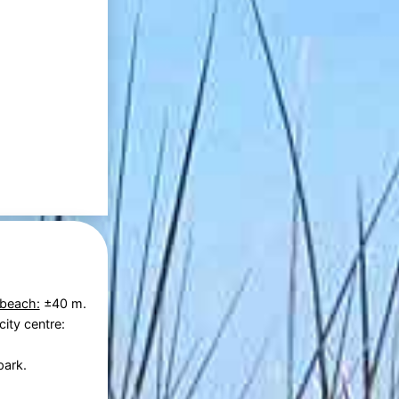
 beach:
±40 m.
city centre:
park.