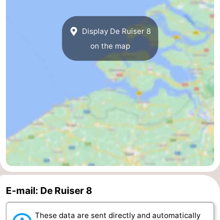
van
Veere
-
Display De Ruiser 8
Schouwen
Nature
-
on the map
Oranjezon
Oostkapelle
-
Nature
-
de
Domburg
-
Mantelingen
Westkapelle
-
Nature
-
Walcherse
Dishoek
-
E-mail: De Ruiser 8
bos
Vlissingen
-
These data are sent directly and automatically
Middelburg
Zeeuws-