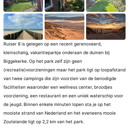
Zandput
Duinzicht
-
Joossesweg
-
Kustlicht
-
Ruiser 8 is gelegen op een recent gerenoveerd,
Meerpaal
-
kleinschalig, vakantieparkje onderaan de duinen bij
Strandcamping
-
Biggekerke. Op het park zelf zijn geen
(recreatie)voorzieningen maar het park ligt op loopafstand
Valkenisse
Zee,
Hotels
van twee campings die zijn voorzien van de benodigde
Bos
Lastminutes
faciliteiten waaronder een wellness center, broodjes
voorziening, een restaurant en een uniek waterschip voor
en
Beach
de jeugd. Binnen enkele minuten lopen sta je op het
Duin
See
mooiste strand van Nederland en het eveneens mooie
Zoutelande ligt op 2,2 km van het park.
&
-