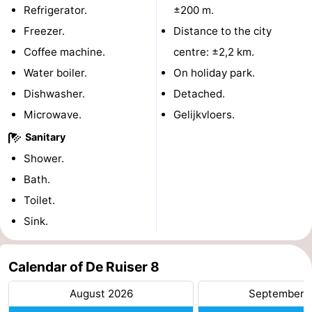
Refrigerator.
±200 m.
courses
Sportfishing
Food
Freezer.
Distance to the city
Coffee machine.
centre: ±2,2 km.
&
Events
Water boiler.
On holiday park.
Beverages
Ring
Dishwasher.
Detached.
Microwave.
Gelijkvloers.
riding
Practical
Sanitary
Forum
Shower.
Bath.
Route
Toilet.
-
Sink.
Parking
Medical
Calendar of De Ruiser 8
addresses
Region
August 2026
September 
Zeeland