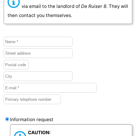
via email to the landlord of
De Ruiser 8
. They will
Vlaanderen
-
then contact you themselves.
Nieuwvliet
-
Sluis
-
Cadzand
-
Nature
Weather
Het
Contact
Zwin
us
Information request
CAUTION: