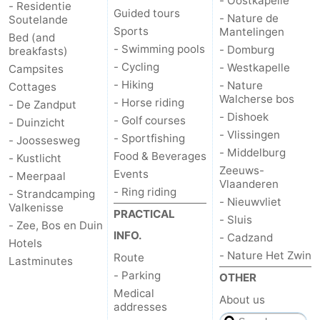
- Oostkapelle
- Residentie
Guided tours
- Nature de
Soutelande
Sports
Mantelingen
Bed (and
- Swimming pools
- Domburg
breakfasts)
- Cycling
- Westkapelle
Campsites
- Hiking
- Nature
Cottages
Walcherse bos
- Horse riding
- De Zandput
- Dishoek
- Golf courses
- Duinzicht
- Vlissingen
- Sportfishing
- Joossesweg
- Middelburg
Food & Beverages
- Kustlicht
Zeeuws-
Events
- Meerpaal
Vlaanderen
- Ring riding
- Strandcamping
- Nieuwvliet
Valkenisse
PRACTICAL
- Sluis
- Zee, Bos en Duin
INFO.
- Cadzand
Hotels
- Nature Het Zwin
Route
Lastminutes
- Parking
OTHER
Medical
About us
addresses