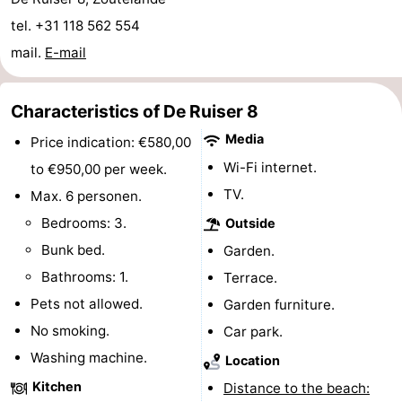
tel. +31 118 562 554
centres
centers
Villages
mail.
E-mail
&
Nature
Cities
Guided
Characteristics of De Ruiser 8
Media
Price indication: €580,00
tours
Sports
Wi-Fi internet.
to €950,00 per week.
-
TV.
Max. 6 personen.
Bedrooms: 3.
Outside
Swimming
-
Bunk bed.
Garden.
pools
Cycling
-
Bathrooms: 1.
Terrace.
Pets not allowed.
Garden furniture.
Hiking
-
No smoking.
Car park.
Horse
-
Washing machine.
Location
Kitchen
Distance to the beach:
riding
Golf
-