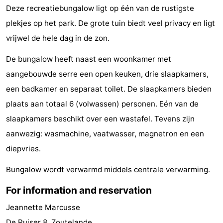
Deze recreatiebungalow ligt op één van de rustigste
do
Museums
-
plekjes op het park. De grote tuin biedt veel privacy en ligt
Galleries
-
vrijwel de hele dag in de zon.
Monuments
-
De bungalow heeft naast een woonkamer met
aangebouwde serre een open keuken, drie slaapkamers,
Churches
-
een badkamer en separaat toilet. De slaapkamers bieden
Lighthouses
-
plaats aan totaal 6 (volwassen) personen. Eén van de
slaapkamers beschikt over een wastafel. Tevens zijn
Observation
Attractions
aanwezig: wasmachine, vaatwasser, magnetron en een
points
-
diepvries.
Bungalow wordt verwarmd middels centrale verwarming.
Playgrounds
-
For information and reservation
Indoor
-
Jeannette Marcusse
playgrounds
Bowling
Wellness
De Ruiser 8, Zoutelande