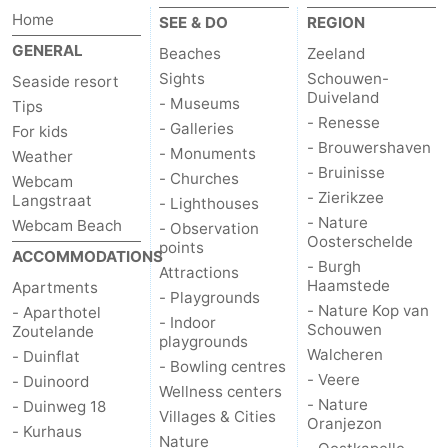
Home
SEE & DO
REGION
GENERAL
Beaches
Zeeland
Sights
Schouwen-
Seaside resort
Duiveland
- Museums
Tips
- Renesse
- Galleries
For kids
- Brouwershaven
- Monuments
Weather
- Bruinisse
- Churches
Webcam
- Zierikzee
Langstraat
- Lighthouses
- Nature
Webcam Beach
- Observation
Oosterschelde
points
ACCOMMODATIONS
- Burgh
Attractions
Haamstede
Apartments
- Playgrounds
- Nature Kop van
- Aparthotel
- Indoor
Schouwen
Zoutelande
playgrounds
Walcheren
- Duinflat
- Bowling centres
- Veere
- Duinoord
Wellness centers
- Nature
- Duinweg 18
Villages & Cities
Oranjezon
- Kurhaus
Nature