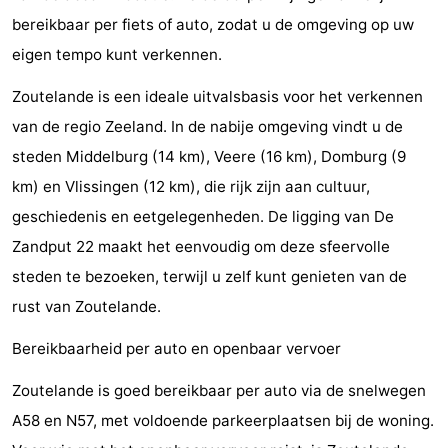
bereikbaar per fiets of auto, zodat u de omgeving op uw
van
Veere
-
eigen tempo kunt verkennen.
Schouwen
Nature
-
Zoutelande is een ideale uitvalsbasis voor het verkennen
van de regio Zeeland. In de nabije omgeving vindt u de
Oranjezon
Oostkapelle
-
steden Middelburg (14 km), Veere (16 km), Domburg (9
Nature
-
km) en Vlissingen (12 km), die rijk zijn aan cultuur,
geschiedenis en eetgelegenheden. De ligging van De
de
Domburg
-
Zandput 22 maakt het eenvoudig om deze sfeervolle
Mantelingen
Westkapelle
-
steden te bezoeken, terwijl u zelf kunt genieten van de
rust van Zoutelande.
Nature
-
Bereikbaarheid per auto en openbaar vervoer
Walcherse
Dishoek
-
Zoutelande is goed bereikbaar per auto via de snelwegen
bos
Vlissingen
-
A58 en N57, met voldoende parkeerplaatsen bij de woning.
Middelburg
Zeeuws-