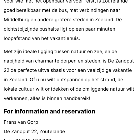
Voor wie met het openbaar vervoer reist, is Zoutelande
goed bereikbaar met de bus, met verbindingen naar
Vlaanderen
-
Middelburg en andere grotere steden in Zeeland. De
Nieuwvliet
-
dichtstbijzijnde bushalte ligt op een paar minuten
loopafstand van het vakantiehuis.
Sluis
-
Met zijn ideale ligging tussen natuur en zee, en de
Cadzand
-
nabijheid van charmante dorpen en steden, is De Zandput
Nature
Weather
22 de perfecte uitvalsbasis voor een veelzijdige vakantie
in Zeeland. Of u nu wilt ontspannen op het strand, de
Het
Contact
lokale cultuur wilt ontdekken of de omliggende natuur wilt
Zwin
us
verkennen, alles is binnen handbereik!
For information and reservation
Frans van Gorp
De Zandput 22, Zoutelande