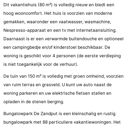
Dit vakantiehuis (80 m²) is volledig nieuw en biedt een
do
Museums
-
hoog wooncomfort. Het huis is voorzien van moderne
Galleries
-
gemakken, waaronder een vaatwasser, wasmachine,
Nespresso-apparaat en een tv met internetaansluiting.
Monuments
-
Daarnaast is er een verwarmde buitendouche en optioneel
Churches
-
een campingbedje en/of kinderstoel beschikbaar. De
woning is geschikt voor 4 personen (de eerste verdieping
Lighthouses
-
is niet toegankelijk voor de verhuur).
Observation
Attractions
De tuin van 150 m² is volledig met groen omheind, voorzien
van ruim terras en grasveld. U kunt uw auto naast de
points
-
woning parkeren en uw elektrische fietsen stallen en
Playgrounds
-
opladen in de stenen berging.
Indoor
-
Bungalowpark De Zandput is een kleinschalig en rustig
bungalowpark met 88 particuliere vakantiewoningen. Het
playgrounds
Bowling
Wellness