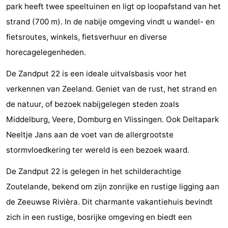
park heeft twee speeltuinen en ligt op loopafstand van het
centres
centers
Villages
strand (700 m). In de nabije omgeving vindt u wandel- en
fietsroutes, winkels, fietsverhuur en diverse
&
Nature
horecagelegenheden.
Cities
Guided
De Zandput 22 is een ideale uitvalsbasis voor het
tours
Sports
verkennen van Zeeland. Geniet van de rust, het strand en
de natuur, of bezoek nabijgelegen steden zoals
-
Middelburg, Veere, Domburg en Vlissingen. Ook Deltapark
Swimming
-
Neeltje Jans aan de voet van de allergrootste
stormvloedkering ter wereld is een bezoek waard.
pools
Cycling
-
De Zandput 22 is gelegen in het schilderachtige
Hiking
-
Zoutelande, bekend om zijn zonrijke en rustige ligging aan
Horse
-
de Zeeuwse Rivièra. Dit charmante vakantiehuis bevindt
zich in een rustige, bosrijke omgeving en biedt een
riding
Golf
-