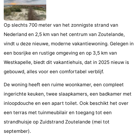
Zandput
Duinzicht
-
Joossesweg
-
Op slechts 700 meter van het zonnigste strand van
Nederland en 2,5 km van het centrum van Zoutelande,
Kustlicht
-
vindt u deze nieuwe, moderne vakantiewoning. Gelegen in
Meerpaal
-
een bosrijke en rustige omgeving en op 3,5 km van
Westkapelle, biedt dit vakantiehuis, dat in 2025 nieuw is
Strandcamping
-
gebouwd, alles voor een comfortabel verblijf.
Valkenisse
Zee,
Hotels
De woning heeft een ruime woonkamer, een compleet
Bos
Lastminutes
ingerichte keuken, twee slaapkamers, een badkamer met
inloopdouche en een apart toilet. Ook beschikt het over
en
Beach
een terras met tuinmeubilair en toegang tot een
Duin
See
strandhuisje op Zuidstrand Zoutelande (mei tot
september).
&
-