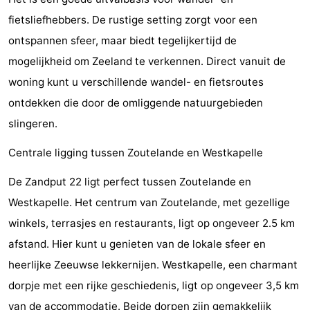
fietsliefhebbers. De rustige setting zorgt voor een
Schouwen-
ontspannen sfeer, maar biedt tegelijkertijd de
Duiveland
-
mogelijkheid om Zeeland te verkennen. Direct vanuit de
woning kunt u verschillende wandel- en fietsroutes
Renesse
-
ontdekken die door de omliggende natuurgebieden
Brouwershaven
-
slingeren.
Bruinisse
-
Centrale ligging tussen Zoutelande en Westkapelle
Zierikzee
-
De Zandput 22 ligt perfect tussen Zoutelande en
Westkapelle. Het centrum van Zoutelande, met gezellige
Nature
-
winkels, terrasjes en restaurants, ligt op ongeveer 2.5 km
Oosterschelde
Burgh
-
afstand. Hier kunt u genieten van de lokale sfeer en
heerlijke Zeeuwse lekkernijen. Westkapelle, een charmant
Haamstede
Nature
Walcheren
dorpje met een rijke geschiedenis, ligt op ongeveer 3,5 km
Kop
-
van de accommodatie. Beide dorpen zijn gemakkelijk