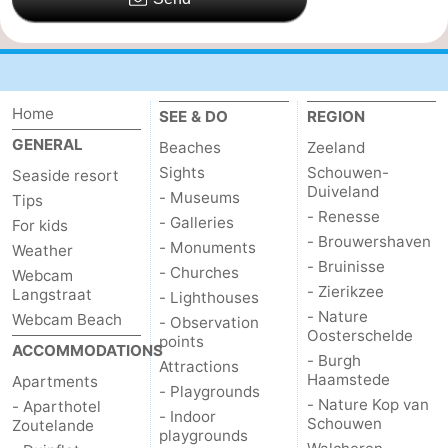
Home
SEE & DO
REGION
GENERAL
Beaches
Zeeland
Sights
Schouwen-
Seaside resort
Duiveland
- Museums
Tips
- Renesse
- Galleries
For kids
- Brouwershaven
- Monuments
Weather
- Bruinisse
- Churches
Webcam
- Zierikzee
Langstraat
- Lighthouses
- Nature
Webcam Beach
- Observation
Oosterschelde
points
ACCOMMODATIONS
- Burgh
Attractions
Haamstede
Apartments
- Playgrounds
- Nature Kop van
- Aparthotel
- Indoor
Schouwen
Zoutelande
playgrounds