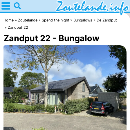
Home
Zoutelande
Home
Zoutelande
Spend the night
Bungalows
De Zandput
Zandput 22
Tips
Zandput 22 - Bungalow
For
kids
Webcam
Webcam
Langstraat
Webcam
Beach
Spend
the
Apartments
night
-