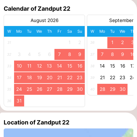
Calendar of Zandput 22
August 2026
September 
W
Mo
Tu
We
Th
Fr
Sa
Su
W
Mo
Tu
We
Th
1
2
1
2
3
31
36
3
4
5
6
7
8
9
7
8
9
10
32
37
10
11
12
13
14
15
16
14
15
16
17
33
38
17
18
19
20
21
22
23
21
22
23
24
34
39
24
25
26
27
28
29
30
28
29
30
35
40
31
36
Location of Zandput 22