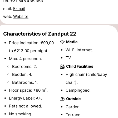
tel. +31 646 436 363
mail.
E-mail
web.
Website
Characteristics of Zandput 22
Media
Price indication: €99,00
Wi-Fi internet.
to €213,00 per night.
TV.
Max. 4 personen.
Bedrooms: 2.
Child Facilities
Bedden: 4.
High chair (child/baby
Bathrooms: 1.
chair).
Floor space: ±80 m².
Campingbed.
Energy Label: A+.
Outside
Pets not allowed.
Garden.
No smoking.
Terrace.