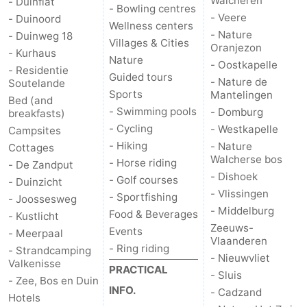
Walcheren
- Duinflat
- Bowling centres
- Veere
- Duinoord
Wellness centers
- Nature
- Duinweg 18
Villages & Cities
Oranjezon
- Kurhaus
Nature
- Oostkapelle
- Residentie
Guided tours
- Nature de
Soutelande
Sports
Mantelingen
Bed (and
- Swimming pools
- Domburg
breakfasts)
- Cycling
- Westkapelle
Campsites
- Hiking
- Nature
Cottages
Walcherse bos
- Horse riding
- De Zandput
- Dishoek
- Golf courses
- Duinzicht
- Vlissingen
- Sportfishing
- Joossesweg
- Middelburg
Food & Beverages
- Kustlicht
Zeeuws-
Events
- Meerpaal
Vlaanderen
- Ring riding
- Strandcamping
- Nieuwvliet
Valkenisse
PRACTICAL
- Sluis
- Zee, Bos en Duin
INFO.
- Cadzand
Hotels