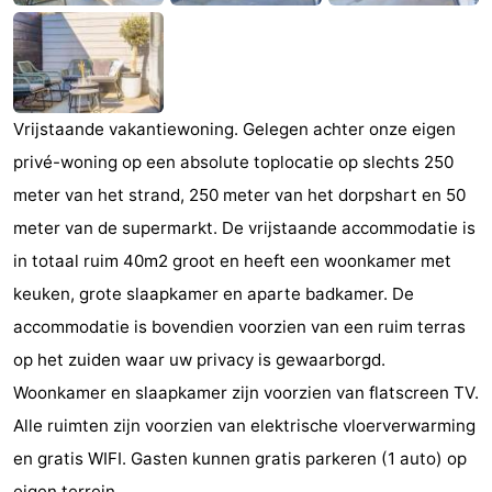
Zandput
Duinzicht
-
Joossesweg
-
Kustlicht
-
Vrijstaande vakantiewoning. Gelegen achter onze eigen
privé-woning op een absolute toplocatie op slechts 250
Meerpaal
-
meter van het strand, 250 meter van het dorpshart en 50
Strandcamping
-
meter van de supermarkt. De vrijstaande accommodatie is
in totaal ruim 40m2 groot en heeft een woonkamer met
Valkenisse
Zee,
Hotels
keuken, grote slaapkamer en aparte badkamer. De
Bos
Lastminutes
accommodatie is bovendien voorzien van een ruim terras
op het zuiden waar uw privacy is gewaarborgd.
en
Beach
Woonkamer en slaapkamer zijn voorzien van flatscreen TV.
Duin
See
Alle ruimten zijn voorzien van elektrische vloerverwarming
en gratis WIFI. Gasten kunnen gratis parkeren (1 auto) op
&
-
eigen terrein.