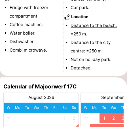
Fridge with freezer
Car park.
courses
Sportfishing
Food
compartment.
Location
&
Events
Coffee machine.
Distance to the beach:
Water boiler.
±250 m.
Beverages
Ring
Dishwasher.
Distance to the city
riding
Practical
Combi microwave.
centre: ±250 m.
Not on holiday park.
Forum
Detached.
Route
-
Calendar of Majoorwerf 17C
August 2026
September 
Parking
Medical
W
Mo
Tu
We
Th
Fr
Sa
Su
W
Mo
Tu
We
Th
addresses
Region
1
2
1
2
3
31
36
Zeeland