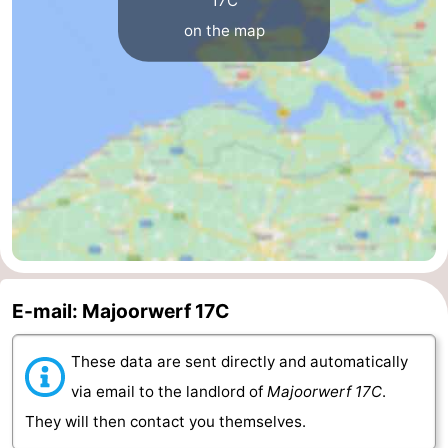
17C
on the map
van
Veere
-
Schouwen
Nature
-
Oranjezon
Oostkapelle
-
Nature
-
de
Domburg
-
Mantelingen
Westkapelle
-
Nature
-
E-mail: Majoorwerf 17C
Walcherse
Dishoek
-
These data are sent directly and automatically
via email to the landlord of
Majoorwerf 17C
.
bos
Vlissingen
-
They will then contact you themselves.
Middelburg
Zeeuws-