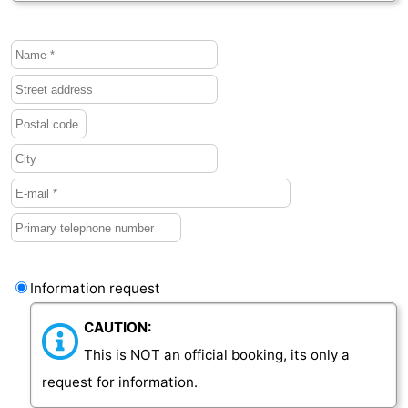
Vlaanderen
-
Nieuwvliet
-
Sluis
-
Cadzand
-
Nature
Weather
Het
Contact
Zwin
us
Information request
CAUTION:
This is NOT an official booking, its only a
request for information.