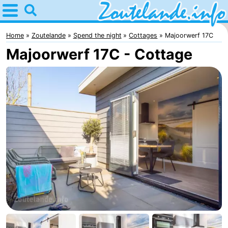
Home
Zoutelande
Home
Zoutelande
Spend the night
Cottages
Majoorwerf 17C
Majoorwerf 17C - Cottage
Tips
For
kids
Webcam
Webcam
Langstraat
Webcam
Beach
Spend
the
Apartments
night
-