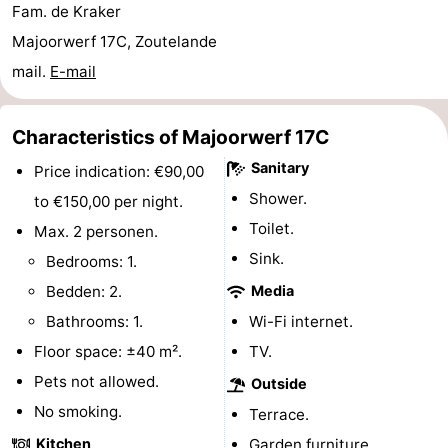
Fam. de Kraker
centres
centers
Villages
Majoorwerf 17C, Zoutelande
mail.
E-mail
&
Nature
Cities
Guided
Characteristics of Majoorwerf 17C
tours
Sports
Sanitary
Price indication: €90,00
Shower.
to €150,00 per night.
-
Toilet.
Max. 2 personen.
Swimming
-
Sink.
Bedrooms: 1.
Bedden: 2.
Media
pools
Cycling
-
Bathrooms: 1.
Wi-Fi internet.
Hiking
-
Floor space: ±40 m².
TV.
Pets not allowed.
Outside
Horse
-
No smoking.
Terrace.
riding
Golf
-
Kitchen
Garden furniture.