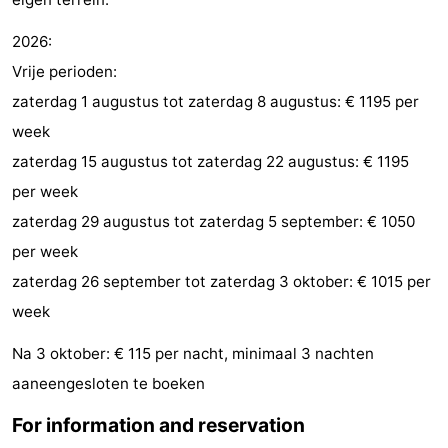
do
Museums
-
2026:
Vrije perioden:
Galleries
-
zaterdag 1 augustus tot zaterdag 8 augustus: € 1195 per
Monuments
-
week
zaterdag 15 augustus tot zaterdag 22 augustus: € 1195
Churches
-
per week
Lighthouses
-
zaterdag 29 augustus tot zaterdag 5 september: € 1050
per week
Observation
Attractions
zaterdag 26 september tot zaterdag 3 oktober: € 1015 per
points
-
week
Playgrounds
-
Na 3 oktober: € 115 per nacht, minimaal 3 nachten
aaneengesloten te boeken
Indoor
-
For information and reservation
playgrounds
Bowling
Wellness