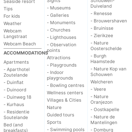
Sights
Schouwen-
Seaside resort
Duiveland
- Museums
Tips
- Renesse
- Galleries
For kids
- Brouwershaven
- Monuments
Weather
- Bruinisse
- Churches
Webcam
- Zierikzee
Langstraat
- Lighthouses
- Nature
Webcam Beach
- Observation
Oosterschelde
points
ACCOMMODATIONS
- Burgh
Attractions
Haamstede
Apartments
- Playgrounds
- Nature Kop van
- Aparthotel
- Indoor
Schouwen
Zoutelande
playgrounds
Walcheren
- Duinflat
- Bowling centres
- Veere
- Duinoord
Wellness centers
- Nature
- Duinweg 18
Villages & Cities
Oranjezon
- Kurhaus
Nature
- Oostkapelle
- Residentie
Guided tours
- Nature de
Soutelande
Sports
Mantelingen
Bed (and
- Swimming pools
- Domburg
breakfasts)