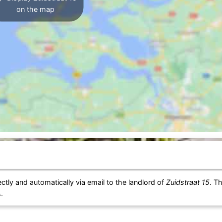
on the map
ctly and automatically via email to the landlord of
Zuidstraat 15
. T
.