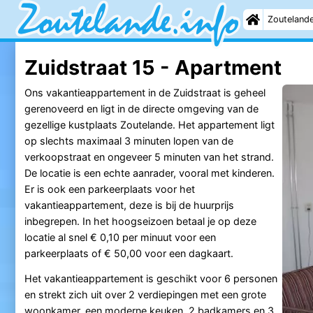
Zouteland
Zuidstraat 15 - Apartment
Ons vakantieappartement in de Zuidstraat is geheel
gerenoveerd en ligt in de directe omgeving van de
gezellige kustplaats Zoutelande. Het appartement ligt
op slechts maximaal 3 minuten lopen van de
verkoopstraat en ongeveer 5 minuten van het strand.
De locatie is een echte aanrader, vooral met kinderen.
Er is ook een parkeerplaats voor het
vakantieappartement, deze is bij de huurprijs
inbegrepen. In het hoogseizoen betaal je op deze
locatie al snel € 0,10 per minuut voor een
parkeerplaats of € 50,00 voor een dagkaart.
Het vakantieappartement is geschikt voor 6 personen
en strekt zich uit over 2 verdiepingen met een grote
woonkamer, een moderne keuken, 2 badkamers en 3