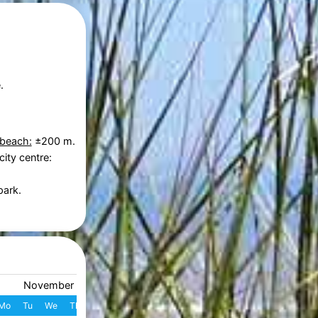
.
 beach:
±200 m.
city centre:
park.
November 2026
December 2026
Mo
Tu
We
Th
Fr
Sa
Su
W
Mo
Tu
We
Th
Fr
S