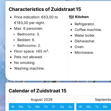
Characteristics of Zuidstraat 15
Kitchen
Price indication: €63,00 to
€183,00 per night.
Refrigerator.
Max. 6 personen.
Coffee machine.
Bedrooms: 3.
Water boiler.
Bedden: 6.
Dishwasher.
Bathrooms: 2.
Oven.
Floor space: ±65 m².
Microwave.
Pets not allowed.
No smoking.
Washing machine.
Calendar of Zuidstraat 15
August 2026
Septemb
W
Mo
Tu
We
Th
Fr
Sa
Su
W
Mo
Tu
We