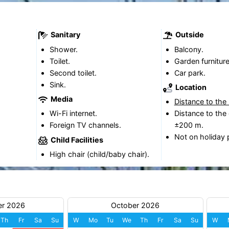
Sanitary
Outside
Shower.
Balcony.
Toilet.
Garden furniture
Second toilet.
Car park.
Sink.
Location
Media
Distance to the
Wi-Fi internet.
Distance to the 
Foreign TV channels.
±200 m.
Not on holiday 
Child Facilities
High chair (child/baby chair).
er 2026
October 2026
Th
Fr
Sa
Su
W
Mo
Tu
We
Th
Fr
Sa
Su
W