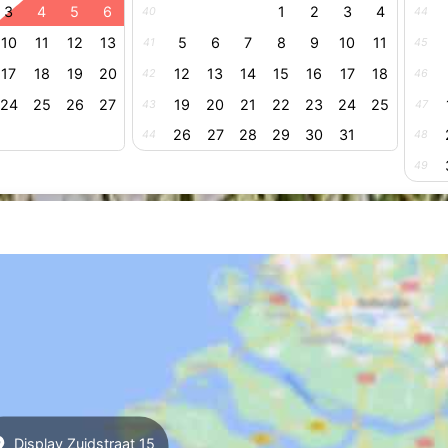
3
4
5
6
1
2
3
4
40
44
10
11
12
13
5
6
7
8
9
10
11
41
45
17
18
19
20
12
13
14
15
16
17
18
42
46
24
25
26
27
19
20
21
22
23
24
25
43
47
26
27
28
29
30
31
44
48
49
Display Zuidstraat 15