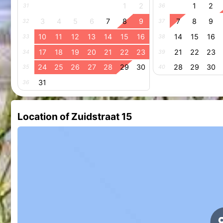
1
2
1
2
31
36
3
4
5
6
7
8
9
7
8
9
32
37
10
11
12
13
14
15
16
14
15
16
33
38
17
18
19
20
21
22
23
21
22
23
34
39
24
25
26
27
28
29
30
28
29
30
35
40
31
36
Location of Zuidstraat 15