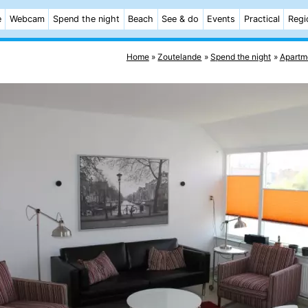
e
Webcam
Spend the night
Beach
See & do
Events
Practical
Regi
Home
Zoutelande
Spend the night
Apartm