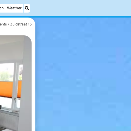
on
Weather
ents
Zuidstraat 15