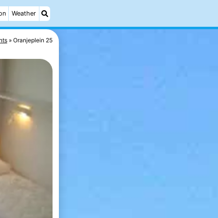
on
Weather
nts
Oranjeplein 25