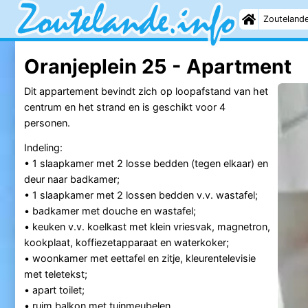
Zouteland
Oranjeplein 25 - Apartment
Dit appartement bevindt zich op loopafstand van het
centrum en het strand en is geschikt voor 4
personen.
Indeling:
• 1 slaapkamer met 2 losse bedden (tegen elkaar) en
deur naar badkamer;
• 1 slaapkamer met 2 lossen bedden v.v. wastafel;
• badkamer met douche en wastafel;
• keuken v.v. koelkast met klein vriesvak, magnetron,
kookplaat, koffiezetapparaat en waterkoker;
• woonkamer met eettafel en zitje, kleurentelevisie
met teletekst;
• apart toilet;
• ruim balkon met tuinmeubelen.