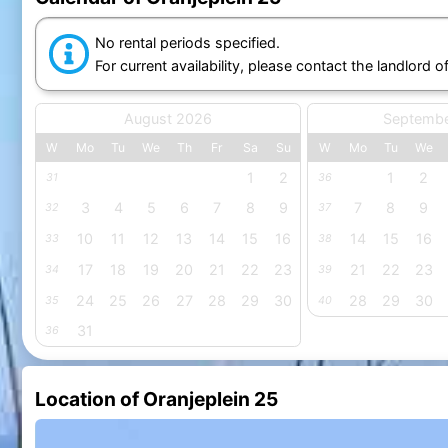
No rental periods specified.
For current availability, please contact the landlord o
August 2026
Septemb
W
Mo
Tu
We
Th
Fr
Sa
Su
W
Mo
Tu
We
1
2
1
2
31
36
3
4
5
6
7
8
9
7
8
9
32
37
10
11
12
13
14
15
16
14
15
16
33
38
17
18
19
20
21
22
23
21
22
23
34
39
24
25
26
27
28
29
30
28
29
30
35
40
31
36
Location of Oranjeplein 25