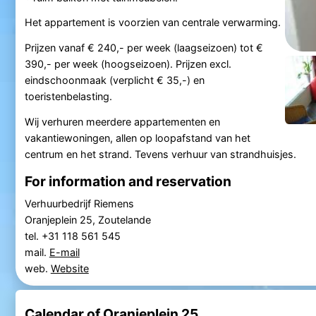
Het appartement is voorzien van centrale verwarming.
Prijzen vanaf € 240,- per week (laagseizoen) tot €
390,- per week (hoogseizoen). Prijzen excl.
eindschoonmaak (verplicht € 35,-) en
toeristenbelasting.
Wij verhuren meerdere appartementen en
vakantiewoningen, allen op loopafstand van het
centrum en het strand. Tevens verhuur van strandhuisjes.
For information and reservation
Verhuurbedrijf Riemens
Oranjeplein 25, Zoutelande
tel. +31 118 561 545
mail.
E-mail
web.
Website
Calendar of Oranjeplein 25