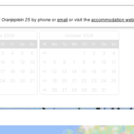
f
Oranjeplein 25
by phone or
email
or visit the
accommodation web
er 2026
October 2026
Th
Fr
Sa
Su
W
Mo
Tu
We
Th
Fr
Sa
Su
3
4
5
6
1
2
3
4
40
10
11
12
13
5
6
7
8
9
10
11
41
17
18
19
20
12
13
14
15
16
17
18
42
24
25
26
27
19
20
21
22
23
24
25
43
26
27
28
29
30
31
44