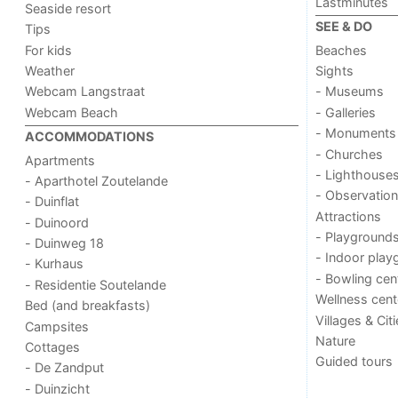
Lastminutes
Seaside resort
SEE & DO
Tips
For kids
Beaches
Weather
Sights
Webcam Langstraat
- Museums
Webcam Beach
- Galleries
- Monuments
ACCOMMODATIONS
- Churches
Apartments
- Lighthouse
- Aparthotel Zoutelande
- Observation
- Duinflat
Attractions
- Duinoord
- Playground
- Duinweg 18
- Indoor play
- Kurhaus
- Bowling cen
- Residentie Soutelande
Wellness cent
Bed (and breakfasts)
Villages & Cit
Campsites
Nature
Cottages
Guided tours
- De Zandput
- Duinzicht