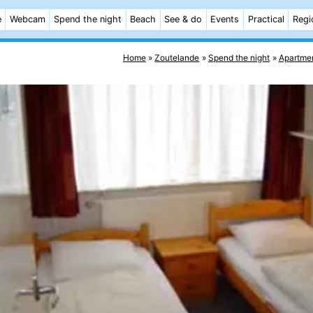
e
Webcam
Spend the night
Beach
See & do
Events
Practical
Regi
Home
Zoutelande
Spend the night
Apartme