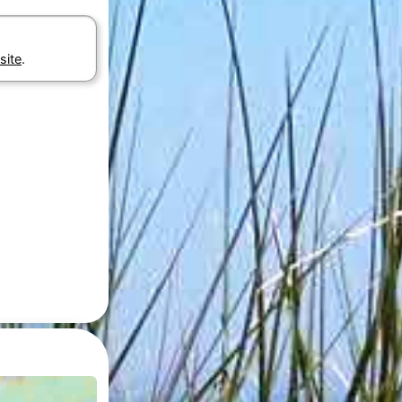
site
.