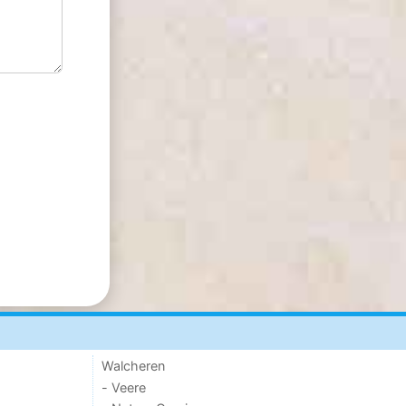
Walcheren
- Veere