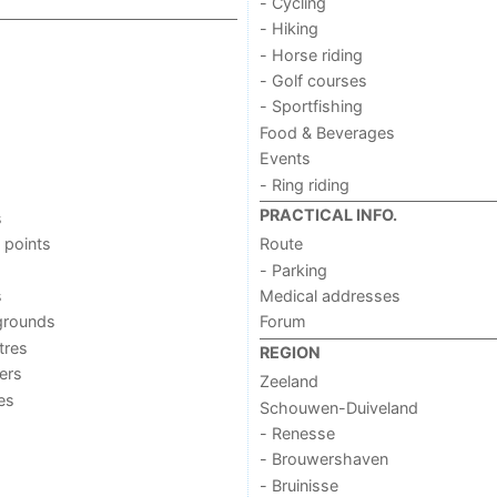
- Cycling
- Hiking
- Horse riding
- Golf courses
- Sportfishing
Food & Beverages
Events
- Ring riding
PRACTICAL INFO.
s
 points
Route
- Parking
s
Medical addresses
grounds
Forum
tres
REGION
ers
Zeeland
ies
Schouwen-Duiveland
- Renesse
- Brouwershaven
- Bruinisse