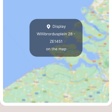
Schouwen-
Duiveland
-
Display
Renesse
-
Willibrordusplein 28 -
ZE1451
Brouwershaven
-
on the map
Bruinisse
-
Zierikzee
-
Nature
-
Oosterschelde
Burgh
-
Haamstede
Nature
Walcheren
Kop
-