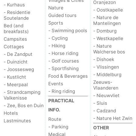
Villages & Cities
Oranjezon
- Kurhaus
Nature
- Oostkapelle
- Residentie
Guided tours
- Nature de
Soutelande
Sports
Mantelingen
Bed (and
- Swimming pools
- Domburg
breakfasts)
- Cycling
- Westkapelle
Campsites
- Hiking
- Nature
Cottages
Walcherse bos
- Horse riding
- De Zandput
- Dishoek
- Golf courses
- Duinzicht
- Vlissingen
- Sportfishing
- Joossesweg
- Middelburg
Food & Beverages
- Kustlicht
Zeeuws-
Events
- Meerpaal
Vlaanderen
- Ring riding
- Strandcamping
- Nieuwvliet
Valkenisse
PRACTICAL
- Sluis
- Zee, Bos en Duin
INFO.
- Cadzand
Hotels
- Nature Het Zwin
Route
Lastminutes
- Parking
OTHER
Medical