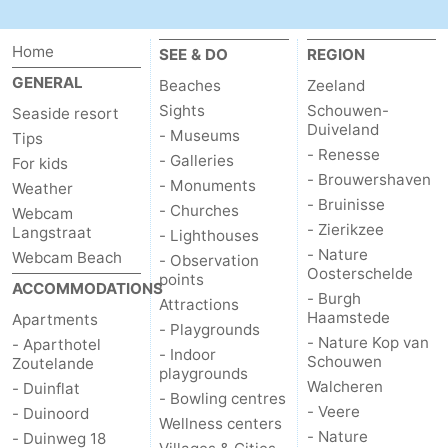
Vlaanderen
-
Home
SEE & DO
REGION
GENERAL
Nieuwvliet
-
Beaches
Zeeland
Sights
Schouwen-
Seaside resort
Sluis
-
Duiveland
- Museums
Tips
- Renesse
- Galleries
For kids
Cadzand
-
- Brouwershaven
- Monuments
Weather
- Bruinisse
- Churches
Webcam
Nature
Weather
- Zierikzee
Langstraat
- Lighthouses
- Nature
Webcam Beach
- Observation
Het
Contact
Oosterschelde
points
ACCOMMODATIONS
- Burgh
Attractions
Zwin
us
Haamstede
Apartments
- Playgrounds
- Nature Kop van
- Aparthotel
- Indoor
Schouwen
Zoutelande
playgrounds
Walcheren
- Duinflat
- Bowling centres
- Veere
- Duinoord
Wellness centers
- Nature
- Duinweg 18