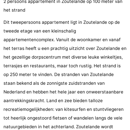
2 persoons appartement in Zoutelande op 100 meter van
Aparthotel
-
het strand
Zoutelande
Duinflat
-
Dit tweepersoons appartement ligt in Zoutelande op de
tweede etage van een kleinschalig
Duinoord
-
appartementencomplex. Vanuit de woonkamer en vanaf
Duinweg
-
het terras heeft u een prachtig uitzicht over Zoutelande en
het gezellige dorpscentrum met diverse leuke winkeltjes,
18
Kurhaus
-
terrasjes en restaurants, maar toch rustig. Het strand is
Residentie
Bed
op 250 meter te vinden. De stranden van Zoutelande
staan bekend als de zonnigste zuidstranden van
Soutelande
(and
Campsites
Nederland en hebben het hele jaar een onweerstaanbare
breakfasts)
Cottages
aantrekkingskracht. Land en zee bieden talloze
recreatiemogelijkheden: van kitesurfen en stuntvliegeren
-
tot heerlijk ongestoord fietsen of wandelen langs de vele
De
-
natuurgebieden in het achterland. Zoutelande wordt