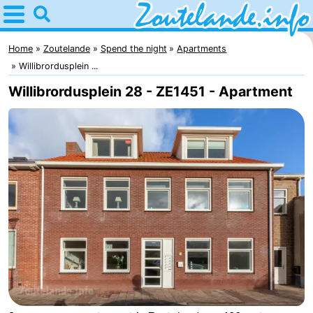
Home
Zoutelande
Home
Zoutelande
Spend the night
Apartments
Willibrordusplein ...
Tips
Willibrordusplein 28 - ZE1451 - Apartment
For
kids
Webcam
Webcam
Langstraat
Webcam
Beach
Spend
the
Apartments
night
-