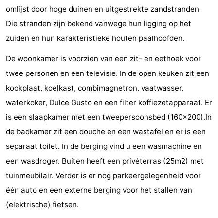
omlijst door hoge duinen en uitgestrekte zandstranden.
Zandput
Duinzicht
-
Die stranden zijn bekend vanwege hun ligging op het
Joossesweg
-
zuiden en hun karakteristieke houten paalhoofden.
Kustlicht
-
De woonkamer is voorzien van een zit- en eethoek voor
twee personen en een televisie. In de open keuken zit een
Meerpaal
-
kookplaat, koelkast, combimagnetron, vaatwasser,
Strandcamping
-
waterkoker, Dulce Gusto en een filter koffiezetapparaat. Er
is een slaapkamer met een tweepersoonsbed (160x200).In
Valkenisse
Zee,
Hotels
de badkamer zit een douche en een wastafel en er is een
Bos
Lastminutes
separaat toilet. In de berging vind u een wasmachine en
een wasdroger. Buiten heeft een privéterras (25m2) met
en
Beach
tuinmeubilair. Verder is er nog parkeergelegenheid voor
Duin
See
één auto en een externe berging voor het stallen van
(elektrische) fietsen.
&
-