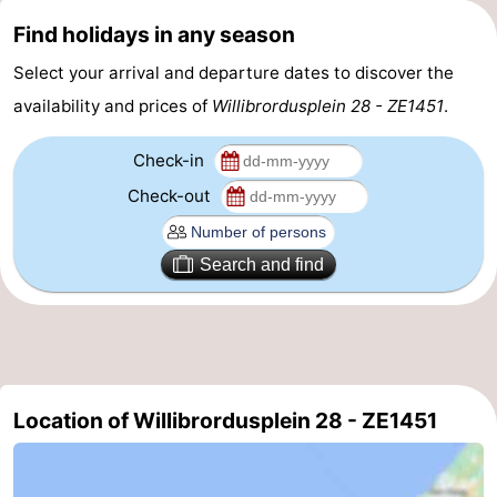
Find holidays in any season
courses
Sportfishing
Food
Select your arrival and departure dates to discover the
&
Events
availability and prices of
Willibrordusplein 28 - ZE1451
.
Beverages
Ring
Check-in
riding
Practical
Check-out
Forum
Search and find
Route
-
Parking
Medical
Location of Willibrordusplein 28 - ZE1451
addresses
Region
Zeeland