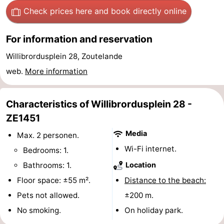
Check prices here
and book directly online
do
Museums
-
Galleries
-
For information and reservation
Willibrordusplein 28, Zoutelande
Monuments
-
web.
More information
Churches
-
Characteristics of Willibrordusplein 28 -
Lighthouses
-
ZE1451
Observation
Attractions
Media
Max. 2 personen.
Wi-Fi internet.
points
-
Bedrooms: 1.
Bathrooms: 1.
Location
Playgrounds
-
Floor space: ±55 m².
Distance to the beach:
Indoor
-
Pets not allowed.
±200 m.
No smoking.
On holiday park.
playgrounds
Bowling
Wellness