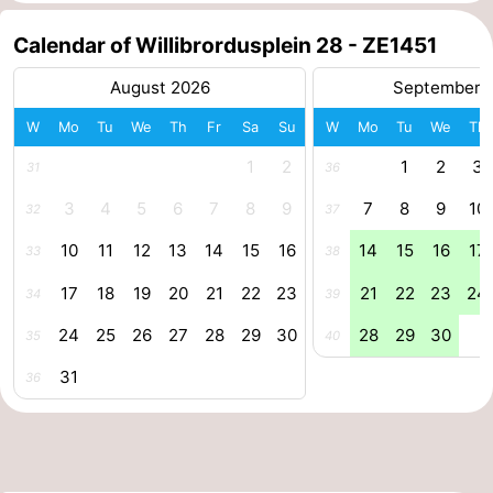
centres
centers
Villages
Calendar of Willibrordusplein 28 - ZE1451
&
Nature
August 2026
September 
W
Mo
Tu
We
Th
Fr
Sa
Su
W
Mo
Tu
We
Th
Cities
Guided
1
2
1
2
3
31
36
tours
Sports
3
4
5
6
7
8
9
7
8
9
10
32
37
-
10
11
12
13
14
15
16
14
15
16
17
33
38
Swimming
-
17
18
19
20
21
22
23
21
22
23
24
34
39
pools
Cycling
-
24
25
26
27
28
29
30
28
29
30
35
40
31
36
Hiking
-
Horse
-
riding
Golf
-