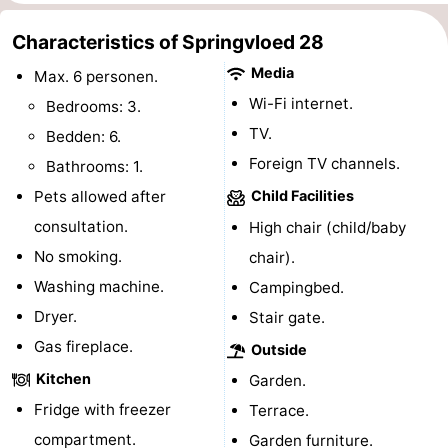
centres
centers
Villages
Characteristics of Springvloed 28
Media
&
Nature
Max. 6 personen.
Wi-Fi internet.
Bedrooms: 3.
Cities
Guided
TV.
Bedden: 6.
Foreign TV channels.
tours
Sports
Bathrooms: 1.
Pets allowed after
Child Facilities
-
consultation.
High chair (child/baby
Swimming
-
No smoking.
chair).
Washing machine.
Campingbed.
pools
Cycling
-
Dryer.
Stair gate.
Hiking
-
Gas fireplace.
Outside
Kitchen
Garden.
Horse
-
Fridge with freezer
Terrace.
riding
Golf
-
compartment.
Garden furniture.