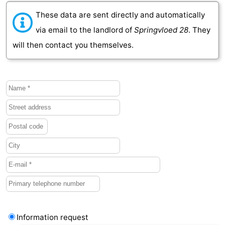
These data are sent directly and automatically
Vlaanderen
-
via email to the landlord of
Springvloed 28
. They
Nieuwvliet
-
will then contact you themselves.
Sluis
-
Cadzand
-
Nature
Weather
Het
Contact
Zwin
us
Information request