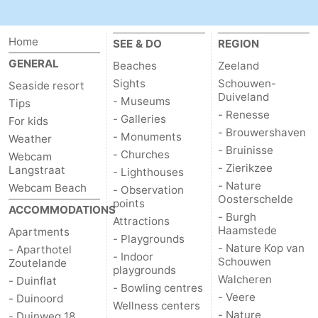
Home
SEE & DO
REGION
GENERAL
Beaches
Zeeland
Sights
Schouwen-
Seaside resort
Duiveland
- Museums
Tips
- Renesse
- Galleries
For kids
- Brouwershaven
- Monuments
Weather
- Bruinisse
- Churches
Webcam
- Zierikzee
Langstraat
- Lighthouses
- Nature
Webcam Beach
- Observation
Oosterschelde
points
ACCOMMODATIONS
- Burgh
Attractions
Haamstede
Apartments
- Playgrounds
- Nature Kop van
- Aparthotel
- Indoor
Schouwen
Zoutelande
playgrounds
Walcheren
- Duinflat
- Bowling centres
- Veere
- Duinoord
Wellness centers
- Nature
- Duinweg 18