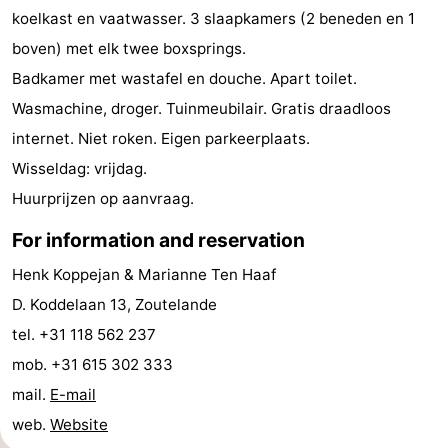
koelkast en vaatwasser. 3 slaapkamers (2 beneden en 1
do
Museums
-
boven) met elk twee boxsprings.
Galleries
-
Badkamer met wastafel en douche. Apart toilet.
Wasmachine, droger. Tuinmeubilair. Gratis draadloos
Monuments
-
internet. Niet roken. Eigen parkeerplaats.
Churches
-
Wisseldag: vrijdag.
Huurprijzen op aanvraag.
Lighthouses
-
For information and reservation
Observation
Attractions
Henk Koppejan & Marianne Ten Haaf
points
-
D. Koddelaan 13, Zoutelande
tel. +31 118 562 237
Playgrounds
-
mob. +31 615 302 333
Indoor
-
mail.
E-mail
web.
Website
playgrounds
Bowling
Wellness