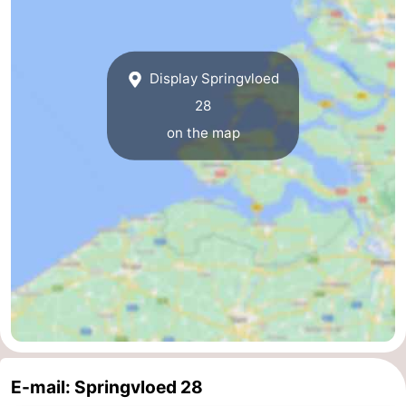
van
Veere
-
Schouwen
Nature
-
Display Springvloed
28
Oranjezon
Oostkapelle
-
on the map
Nature
-
de
Domburg
-
Mantelingen
Westkapelle
-
Nature
-
Walcherse
Dishoek
-
bos
Vlissingen
-
E-mail: Springvloed 28
Middelburg
Zeeuws-