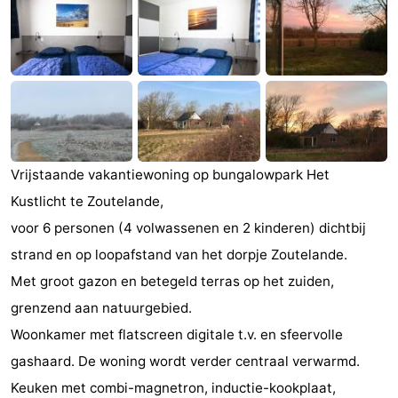
Zandput
Duinzicht
-
Joossesweg
-
Kustlicht
-
Meerpaal
-
Vrijstaande vakantiewoning op bungalowpark Het
Strandcamping
-
Kustlicht te Zoutelande,
Valkenisse
Zee,
Hotels
voor 6 personen (4 volwassenen en 2 kinderen) dichtbij
strand en op loopafstand van het dorpje Zoutelande.
Bos
Lastminutes
Met groot gazon en betegeld terras op het zuiden,
en
Beach
grenzend aan natuurgebied.
Woonkamer met flatscreen digitale t.v. en sfeervolle
Duin
See
gashaard. De woning wordt verder centraal verwarmd.
&
-
Keuken met combi-magnetron, inductie-kookplaat,