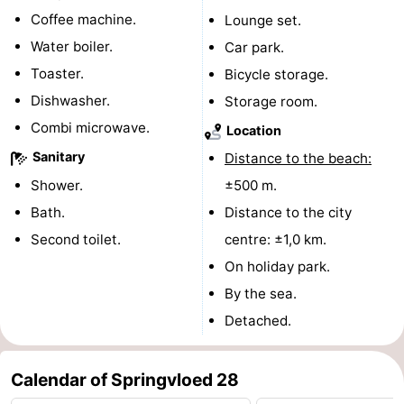
Coffee machine.
Lounge set.
courses
Sportfishing
Food
Water boiler.
Car park.
&
Events
Toaster.
Bicycle storage.
Dishwasher.
Storage room.
Beverages
Ring
Combi microwave.
Location
riding
Practical
Sanitary
Distance to the beach:
Shower.
±500 m.
Forum
Bath.
Distance to the city
Route
Second toilet.
centre: ±1,0 km.
On holiday park.
-
By the sea.
Parking
Medical
Detached.
addresses
Region
Calendar of Springvloed 28
Zeeland