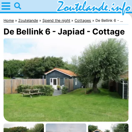
Home
Zoutelande
Home
Zoutelande
Spend the night
Cottages
De Bellink 6 - ...
De Bellink 6 - Japiad - Cottage
Tips
For
kids
Webcam
Webcam
Langstraat
Webcam
Beach
Spend
the
Apartments
night
-