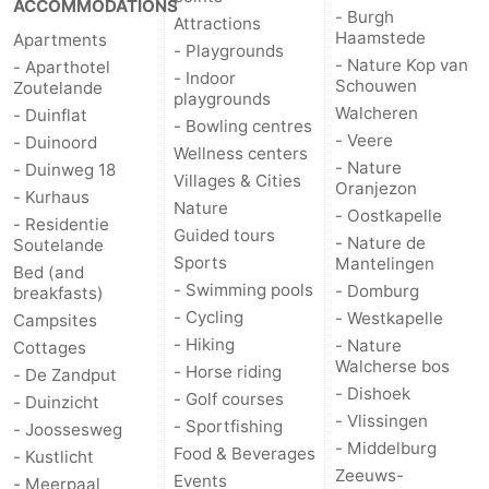
ACCOMMODATIONS
- Burgh
Attractions
Haamstede
Apartments
- Playgrounds
- Nature Kop van
- Aparthotel
- Indoor
Schouwen
Zoutelande
playgrounds
Walcheren
- Duinflat
- Bowling centres
- Veere
- Duinoord
Wellness centers
- Nature
- Duinweg 18
Villages & Cities
Oranjezon
- Kurhaus
Nature
- Oostkapelle
- Residentie
Guided tours
- Nature de
Soutelande
Sports
Mantelingen
Bed (and
- Swimming pools
- Domburg
breakfasts)
- Cycling
- Westkapelle
Campsites
- Hiking
- Nature
Cottages
Walcherse bos
- Horse riding
- De Zandput
- Dishoek
- Golf courses
- Duinzicht
- Vlissingen
- Sportfishing
- Joossesweg
- Middelburg
Food & Beverages
- Kustlicht
Zeeuws-
Events
- Meerpaal