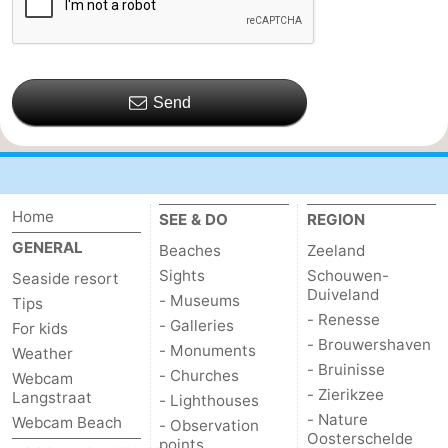
Send
Home
SEE & DO
REGION
GENERAL
Beaches
Zeeland
Sights
Schouwen-
Seaside resort
Duiveland
- Museums
Tips
- Renesse
- Galleries
For kids
- Brouwershaven
- Monuments
Weather
- Bruinisse
- Churches
Webcam
- Zierikzee
Langstraat
- Lighthouses
- Nature
Webcam Beach
- Observation
Oosterschelde
points