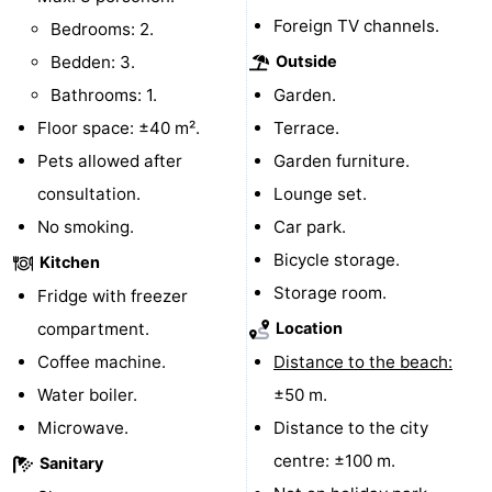
Foreign TV channels.
Bedrooms: 2.
centres
centers
Villages
Bedden: 3.
Outside
&
Nature
Bathrooms: 1.
Garden.
Floor space: ±40 m².
Terrace.
Cities
Guided
Pets allowed after
Garden furniture.
tours
Sports
consultation.
Lounge set.
No smoking.
Car park.
-
Bicycle storage.
Kitchen
Swimming
-
Storage room.
Fridge with freezer
compartment.
Location
pools
Cycling
-
Coffee machine.
Distance to the beach:
Hiking
-
Water boiler.
±50 m.
Microwave.
Distance to the city
Horse
-
centre: ±100 m.
Sanitary
riding
Golf
-