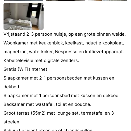
Zandput
Duinzicht
-
Joossesweg
-
Vrijstaand 2-3 persoon huisje, op een grote binnen weide.
Kustlicht
-
Woonkamer met keukenblok, koelkast, nductie kookplaat,
Meerpaal
-
magnetron, waterkoker, Nespresso en koffiezetapparaat.
Kabeltelevisie met digitale zenders.
Strandcamping
-
Gratis (WiFi)internet.
Valkenisse
Zee,
Hotels
Slaapkamer met 2-1 persoonsbedden met kussen en
dekbed.
Bos
Lastminutes
Slaapkamer met 1 persoonsbed met kussen en dekbed.
en
Beach
Badkamer met wastafel, toilet en douche.
Groot terras (55m2) met lounge set, terrastafel en 3
Duin
See
stoelen.
&
-
Schuurtje voor fietsen en of strandspullen.