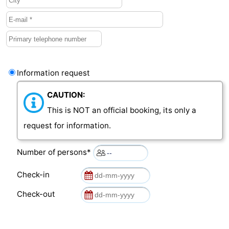
Vlaanderen
-
Nieuwvliet
-
Sluis
-
Information request
Cadzand
-
CAUTION:
This is NOT an official booking, its only a
Nature
Weather
request for information.
Het
Contact
Number of persons*
Zwin
us
Check-in
Check-out