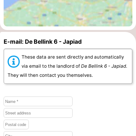
van
Veere
-
Schouwen
Nature
-
Oranjezon
Oostkapelle
-
E-mail: De Bellink 6 - Japiad
Nature
-
These data are sent directly and automatically
de
Domburg
-
via email to the landlord of
De Bellink 6 - Japiad
.
They will then contact you themselves.
Mantelingen
Westkapelle
-
Nature
-
Walcherse
Dishoek
-
bos
Vlissingen
-
Middelburg
Zeeuws-