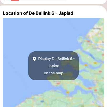
Schouwen-
Location of De Bellink 6 - Japiad
Duiveland
-
Renesse
-
Brouwershaven
-
Bruinisse
-
Display De Bellink 6 -
Zierikzee
-
Japiad
Nature
-
on the map
Oosterschelde
Burgh
-
Haamstede
Nature
Walcheren
Kop
-