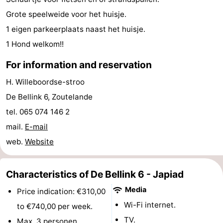
Grote speelweide voor het huisje.
do
Museums
-
1 eigen parkeerplaats naast het huisje.
Galleries
-
1 Hond welkom!!
Monuments
-
For information and reservation
Churches
-
H. Willeboordse-stroo
De Bellink 6, Zoutelande
Lighthouses
-
tel. 065 074 146 2
Observation
Attractions
mail.
E-mail
web.
Website
points
-
Playgrounds
-
Characteristics of De Bellink 6 - Japiad
Media
Price indication: €310,00
Indoor
-
Wi-Fi internet.
to €740,00 per week.
playgrounds
Bowling
Wellness
TV.
Max. 3 personen.