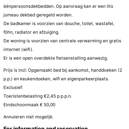
éénpersoonsdekbedden. Op aanvraag kan er een lits
do
Museums
-
jumeau dekbed geregeld worden.
Galleries
-
De badkamer is voorzien van douche, toilet, wastafel,
föhn, radiator en afzuiging.
Monuments
-
De woning is voorzien van centrale verwarming en gratis
Churches
-
internet (wifi).
Er is een open overdekte fietsenstalling aanwezig.
Lighthouses
-
Prijs is incl: Opgemaakt bed bij aankomst, handdoeken (2
Observation
Attractions
p.p.) en keukendoeken, wifi en eigenparkeerplaats.
points
-
Exclusief:
Toeristenbelasting €2,45 p.p.p.n.
Playgrounds
-
Eindschoonmaak € 50,00
Indoor
-
Annuleren niet mogelijk.
playgrounds
Bowling
Wellness
For information and reservation