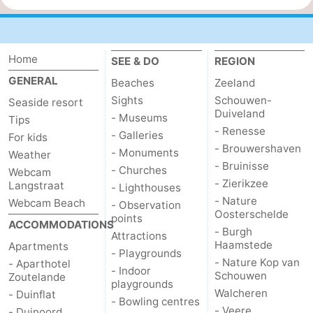
Home
SEE & DO
REGION
GENERAL
Beaches
Zeeland
Sights
Schouwen-
Seaside resort
Duiveland
- Museums
Tips
- Renesse
- Galleries
For kids
- Brouwershaven
- Monuments
Weather
- Bruinisse
- Churches
Webcam
- Zierikzee
Langstraat
- Lighthouses
- Nature
Webcam Beach
- Observation
Oosterschelde
points
ACCOMMODATIONS
- Burgh
Attractions
Haamstede
Apartments
- Playgrounds
- Nature Kop van
- Aparthotel
- Indoor
Schouwen
Zoutelande
playgrounds
Walcheren
- Duinflat
- Bowling centres
- Veere
- Duinoord