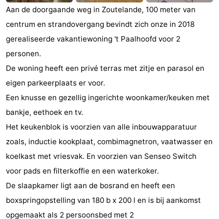
Aan de doorgaande weg in Zoutelande, 100 meter van
Zandput
Duinzicht
-
centrum en strandovergang bevindt zich onze in 2018
Joossesweg
-
gerealiseerde vakantiewoning 't Paalhoofd voor 2
personen.
Kustlicht
-
De woning heeft een privé terras met zitje en parasol en
Meerpaal
-
eigen parkeerplaats er voor.
Een knusse en gezellig ingerichte woonkamer/keuken met
Strandcamping
-
bankje, eethoek en tv.
Valkenisse
Zee,
Hotels
Het keukenblok is voorzien van alle inbouwapparatuur
zoals, inductie kookplaat, combimagnetron, vaatwasser en
Bos
Lastminutes
koelkast met vriesvak. En voorzien van Senseo Switch
en
Beach
voor pads en filterkoffie en een waterkoker.
De slaapkamer ligt aan de bosrand en heeft een
Duin
See
boxspringopstelling van 180 b x 200 l en is bij aankomst
&
-
opgemaakt als 2 persoonsbed met 2