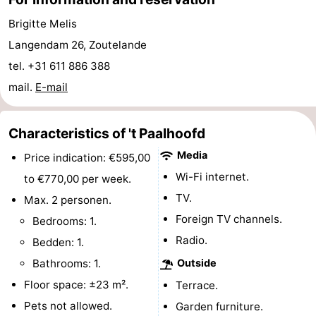
centres
centers
Villages
Brigitte Melis
Langendam 26, Zoutelande
&
Nature
tel. +31 611 886 388
Cities
Guided
mail.
E-mail
tours
Sports
Characteristics of 't Paalhoofd
-
Media
Price indication: €595,00
Wi-Fi internet.
to €770,00 per week.
Swimming
-
TV.
Max. 2 personen.
pools
Cycling
-
Foreign TV channels.
Bedrooms: 1.
Radio.
Bedden: 1.
Hiking
-
Bathrooms: 1.
Outside
Horse
-
Floor space: ±23 m².
Terrace.
Pets not allowed.
Garden furniture.
riding
Golf
-