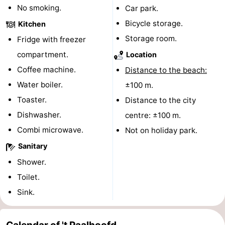
No smoking.
Car park.
courses
Sportfishing
Food
Bicycle storage.
Kitchen
Storage room.
&
Events
Fridge with freezer
compartment.
Location
Beverages
Ring
Coffee machine.
Distance to the beach:
riding
Practical
Water boiler.
±100 m.
Toaster.
Distance to the city
Forum
Dishwasher.
centre: ±100 m.
Route
Combi microwave.
Not on holiday park.
Sanitary
-
Shower.
Parking
Medical
Toilet.
Sink.
addresses
Region
Zeeland
Calendar of 't Paalhoofd