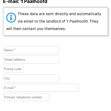
E-mail: 't Paalhoofd
Vlaanderen
-
These data are sent directly and automatically
Nieuwvliet
-
via email to the landlord of
't Paalhoofd
. They
will then contact you themselves.
Sluis
-
Cadzand
-
Nature
Weather
Het
Contact
Zwin
us