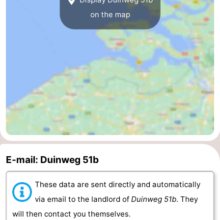
on the map
van
Veere
-
Schouwen
Nature
-
Oranjezon
Oostkapelle
-
Nature
-
de
Domburg
-
Mantelingen
Westkapelle
-
Nature
-
E-mail: Duinweg 51b
Walcherse
Dishoek
-
These data are sent directly and automatically
bos
Vlissingen
-
via email to the landlord of
Duinweg 51b
. They
will then contact you themselves.
Middelburg
Zeeuws-