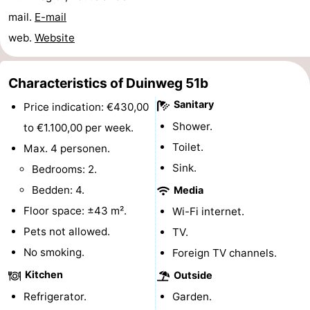
mail.
E-mail
centres
centers
Villages
web.
Website
&
Nature
Characteristics of Duinweg 51b
Cities
Guided
Sanitary
Price indication: €430,00
tours
Sports
Shower.
to €1.100,00 per week.
-
Toilet.
Max. 4 personen.
Sink.
Bedrooms: 2.
Swimming
-
Bedden: 4.
Media
pools
Cycling
-
Floor space: ±43 m².
Wi-Fi internet.
Pets not allowed.
TV.
Hiking
-
No smoking.
Foreign TV channels.
Horse
-
Kitchen
Outside
Refrigerator.
Garden.
riding
Golf
-