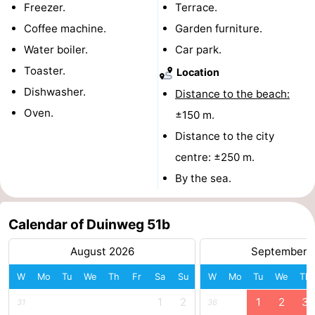
Freezer.
Terrace.
courses
Sportfishing
Food
Coffee machine.
Garden furniture.
Water boiler.
Car park.
&
Events
Toaster.
Location
Beverages
Ring
Dishwasher.
Distance to the beach:
Oven.
±150 m.
riding
Practical
Distance to the city
Forum
centre: ±250 m.
By the sea.
Route
-
Calendar of Duinweg 51b
Parking
Medical
August 2026
September 
addresses
Region
W
Mo
Tu
We
Th
Fr
Sa
Su
W
Mo
Tu
We
Th
1
2
1
2
3
31
36
Zeeland