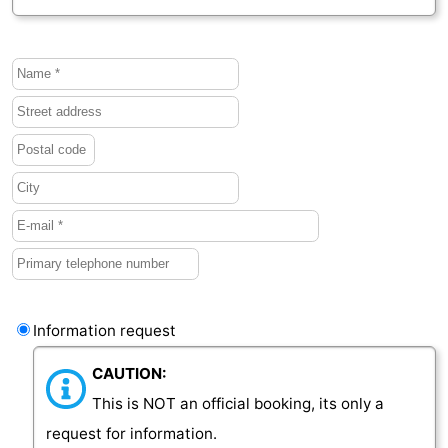
Vlaanderen
-
Nieuwvliet
-
Sluis
-
Cadzand
-
Nature
Weather
Het
Contact
Zwin
us
Information request
CAUTION:
This is NOT an official booking, its only a
request for information.