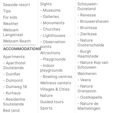
Sights
Schouwen-
Seaside resort
Duiveland
- Museums
Tips
- Renesse
- Galleries
For kids
- Brouwershaven
- Monuments
Weather
- Bruinisse
- Churches
Webcam
- Zierikzee
Langstraat
- Lighthouses
- Nature
Webcam Beach
- Observation
Oosterschelde
points
ACCOMMODATIONS
- Burgh
Attractions
Haamstede
Apartments
- Playgrounds
- Nature Kop van
- Aparthotel
- Indoor
Schouwen
Zoutelande
playgrounds
Walcheren
- Duinflat
- Bowling centres
- Veere
- Duinoord
Wellness centers
- Nature
- Duinweg 18
Villages & Cities
Oranjezon
- Kurhaus
Nature
- Oostkapelle
- Residentie
Guided tours
- Nature de
Soutelande
Sports
Mantelingen
Bed (and