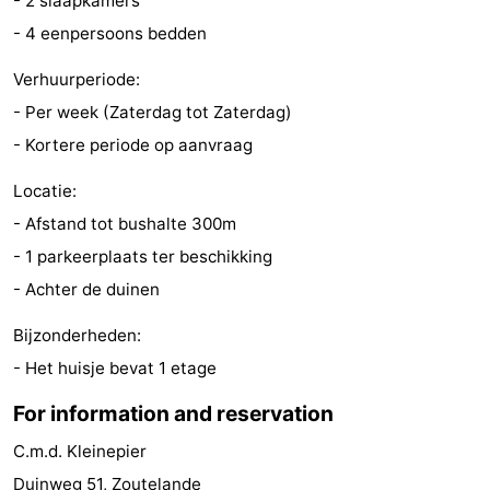
- 2 slaapkamers
do
Museums
-
- 4 eenpersoons bedden
Verhuurperiode:
Galleries
-
- Per week (Zaterdag tot Zaterdag)
Monuments
-
- Kortere periode op aanvraag
Churches
-
Locatie:
- Afstand tot bushalte 300m
Lighthouses
-
- 1 parkeerplaats ter beschikking
Observation
Attractions
- Achter de duinen
points
-
Bijzonderheden:
- Het huisje bevat 1 etage
Playgrounds
-
For information and reservation
Indoor
-
C.m.d. Kleinepier
playgrounds
Bowling
Wellness
Duinweg 51, Zoutelande