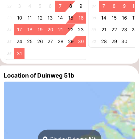
3
4
5
6
7
8
9
7
8
9
10
32
37
Schouwen-
10
11
12
13
14
15
16
14
15
16
17
33
38
Duiveland
-
17
18
19
20
21
22
23
21
22
23
24
34
39
Renesse
-
24
25
26
27
28
29
30
28
29
30
35
40
Brouwershaven
-
31
36
Bruinisse
-
Location of Duinweg 51b
Zierikzee
-
Nature
-
Oosterschelde
Burgh
-
Haamstede
Nature
Walcheren
Kop
-
Display Duinweg 51b