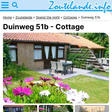
Home
Zoutelande
Home
Zoutelande
Spend the night
Cottages
Duinweg 51b
Duinweg 51b - Cottage
Tips
For
kids
Webcam
Webcam
Langstraat
Webcam
Beach
Spend
the
Apartments
night
-