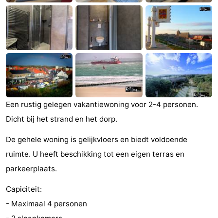
Zandput
Duinzicht
-
Joossesweg
-
Kustlicht
-
Meerpaal
-
Strandcamping
-
Een rustig gelegen vakantiewoning voor 2-4 personen.
Dicht bij het strand en het dorp.
Valkenisse
Zee,
Hotels
De gehele woning is gelijkvloers en biedt voldoende
Bos
Lastminutes
ruimte. U heeft beschikking tot een eigen terras en
en
Beach
parkeerplaats.
Duin
See
Capiciteit:
- Maximaal 4 personen
&
-