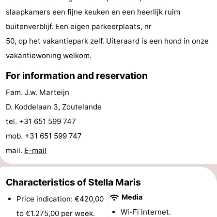
slaapkamers een fijne keuken en een heerlijk ruim
do
Museums
-
buitenverblijf. Een eigen parkeerplaats, nr
Galleries
-
50, op het vakantiepark zelf. Uiteraard is een hond in onze
vakantiewoning welkom.
Monuments
-
For information and reservation
Churches
-
Fam. J.w. Marteijn
Lighthouses
-
D. Koddelaan 3, Zoutelande
tel. +31 651 599 747
Observation
Attractions
mob. +31 651 599 747
points
-
mail.
E-mail
Playgrounds
-
Characteristics of Stella Maris
Indoor
-
Media
Price indication: €420,00
playgrounds
Bowling
Wellness
Wi-Fi internet.
to €1.275,00 per week.