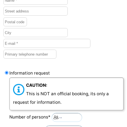
Vlaanderen
-
Nieuwvliet
-
Sluis
-
Cadzand
-
Nature
Weather
Information request
Het
Contact
CAUTION:
Zwin
us
This is NOT an official booking, its only a
request for information.
Number of persons*