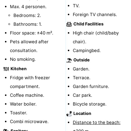
TV.
Max. 4 personen.
centres
centers
Villages
Foreign TV channels.
Bedrooms: 2.
&
Nature
Bathrooms: 1.
Child Facilities
Floor space: ±40 m².
High chair (child/baby
Cities
Guided
Pets allowed after
chair).
tours
Sports
consultation.
Campingbed.
No smoking.
Outside
-
Kitchen
Garden.
Swimming
-
Fridge with freezer
Terrace.
compartment.
Garden furniture.
pools
Cycling
-
Coffee machine.
Car park.
Hiking
-
Water boiler.
Bicycle storage.
Toaster.
Location
Horse
-
Combi microwave.
Distance to the beach:
riding
Golf
-
Sanitary