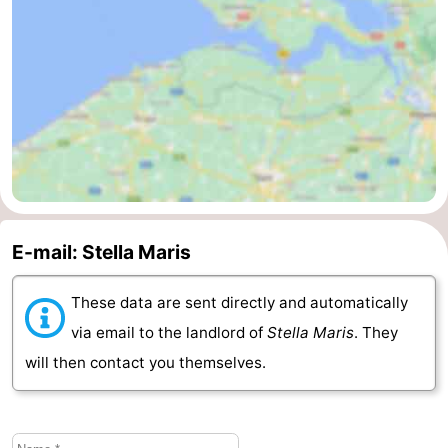
van
Veere
-
Schouwen
Nature
-
Oranjezon
Oostkapelle
-
Nature
-
de
Domburg
-
E-mail: Stella Maris
Mantelingen
Westkapelle
-
These data are sent directly and automatically
Nature
-
via email to the landlord of
Stella Maris
. They
Walcherse
Dishoek
-
will then contact you themselves.
bos
Vlissingen
-
Middelburg
Zeeuws-