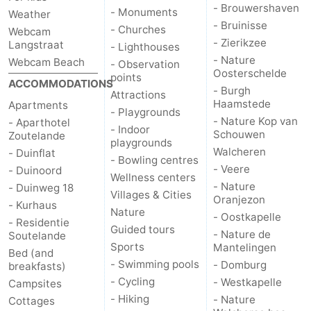
- Brouwershaven
- Monuments
Weather
- Bruinisse
- Churches
Webcam
- Zierikzee
Langstraat
- Lighthouses
- Nature
Webcam Beach
- Observation
Oosterschelde
points
ACCOMMODATIONS
- Burgh
Attractions
Haamstede
Apartments
- Playgrounds
- Nature Kop van
- Aparthotel
- Indoor
Schouwen
Zoutelande
playgrounds
Walcheren
- Duinflat
- Bowling centres
- Veere
- Duinoord
Wellness centers
- Nature
- Duinweg 18
Villages & Cities
Oranjezon
- Kurhaus
Nature
- Oostkapelle
- Residentie
Guided tours
- Nature de
Soutelande
Sports
Mantelingen
Bed (and
- Swimming pools
- Domburg
breakfasts)
- Cycling
- Westkapelle
Campsites
- Hiking
- Nature
Cottages