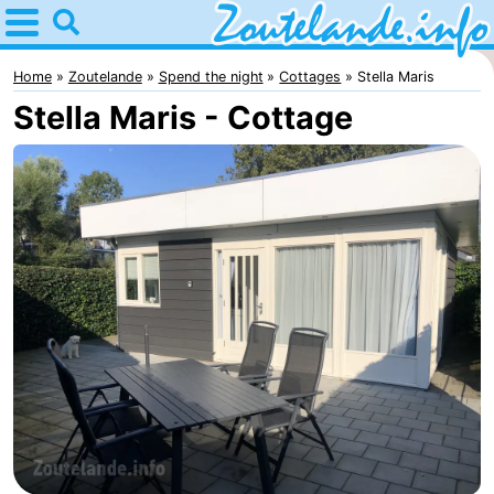
Home
Zoutelande
Home
Zoutelande
Spend the night
Cottages
Stella Maris
Stella Maris - Cottage
Tips
For
kids
Webcam
Webcam
Langstraat
Webcam
Beach
Spend
the
Apartments
night
-