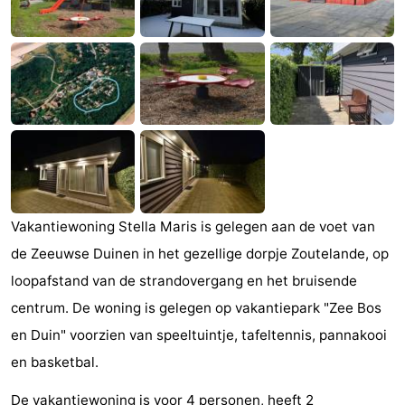
Zandput
Duinzicht
-
Joossesweg
-
Kustlicht
-
Meerpaal
-
Strandcamping
-
Vakantiewoning Stella Maris is gelegen aan de voet van
Valkenisse
Zee,
Hotels
de Zeeuwse Duinen in het gezellige dorpje Zoutelande, op
Bos
Lastminutes
loopafstand van de strandovergang en het bruisende
centrum. De woning is gelegen op vakantiepark "Zee Bos
en
Beach
en Duin" voorzien van speeltuintje, tafeltennis, pannakooi
Duin
See
en basketbal.
&
-
De vakantiewoning is voor 4 personen, heeft 2