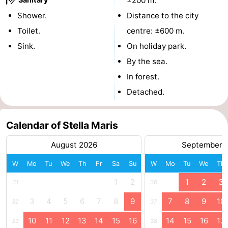
±200 m.
Shower.
Distance to the city
courses
Sportfishing
Food
Toilet.
centre: ±600 m.
&
Events
Sink.
On holiday park.
By the sea.
Beverages
Ring
In forest.
riding
Practical
Detached.
Forum
Calendar of Stella Maris
Route
August 2026
September 
-
W
Mo
Tu
We
Th
Fr
Sa
Su
W
Mo
Tu
We
Th
Parking
Medical
1
2
1
2
3
31
36
addresses
Region
3
4
5
6
7
8
9
7
8
9
10
32
37
10
11
12
13
14
15
16
14
15
16
17
33
38
Zeeland