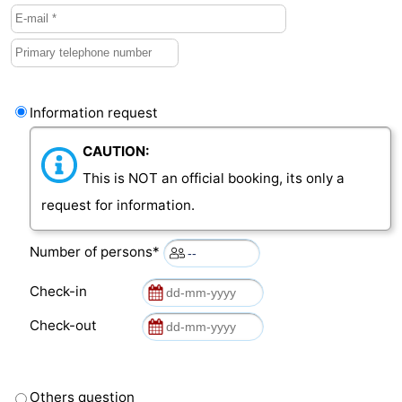
Vlaanderen
-
Nieuwvliet
-
Information request
Sluis
-
CAUTION:
Cadzand
-
This is NOT an official booking, its only a
Nature
Weather
request for information.
Het
Contact
Number of persons*
Zwin
us
Check-in
Check-out
Others question