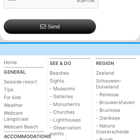
Send
Home
SEE & DO
REGION
GENERAL
Beaches
Zeeland
Sights
Schouwen-
Seaside resort
Duiveland
- Museums
Tips
- Renesse
- Galleries
For kids
- Brouwershaven
- Monuments
Weather
- Bruinisse
- Churches
Webcam
- Zierikzee
Langstraat
- Lighthouses
- Nature
Webcam Beach
- Observation
Oosterschelde
points
ACCOMMODATIONS
- Burgh