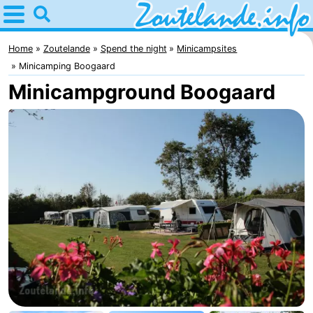
Home
Zoutelande
Home
Zoutelande
Spend the night
Minicampsites
Minicamping Boogaard
Tips
Minicampground Boogaard
For
kids
Webcam
Webcam
Langstraat
Webcam
Beach
Spend
the
Apartments
night
-