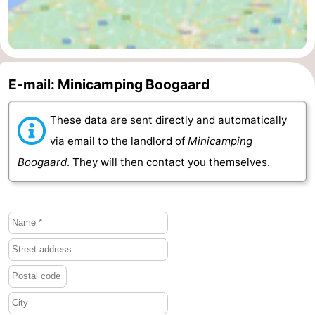
van
Veere
-
Schouwen
Nature
-
E-mail: Minicamping Boogaard
Oranjezon
Oostkapelle
-
These data are sent directly and automatically
Nature
-
via email to the landlord of
Minicamping
de
Domburg
-
Boogaard
. They will then contact you themselves.
Mantelingen
Westkapelle
-
Nature
-
Walcherse
Dishoek
-
bos
Vlissingen
-
Middelburg
Zeeuws-