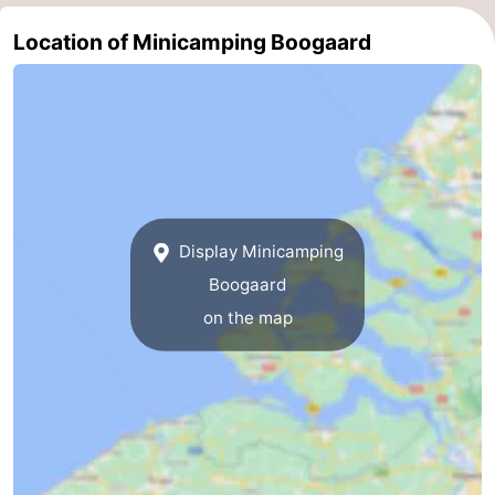
Schouwen-
Location of Minicamping Boogaard
Duiveland
-
Renesse
-
Brouwershaven
-
Bruinisse
-
Display Minicamping
Boogaard
Zierikzee
-
on the map
Nature
-
Oosterschelde
Burgh
-
Haamstede
Nature
Walcheren
Kop
-