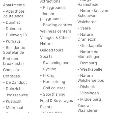
Attractions
Haamstede
Apartments
- Playgrounds
- Nature Kop van
- Aparthotel
- Indoor
Schouwen
Zoutelande
playgrounds
Walcheren
- Duinflat
- Bowling centres
- Veere
- Duinoord
Wellness centers
- Nature
- Duinweg 18
Villages & Cities
Oranjezon
- Kurhaus
Nature
- Oostkapelle
- Residentie
Guided tours
- Nature de
Soutelande
Sports
Mantelingen
Bed (and
- Swimming pools
- Domburg
breakfasts)
- Cycling
- Westkapelle
Campsites
- Hiking
- Nature
Cottages
Walcherse bos
- Horse riding
- De Zandput
- Dishoek
- Golf courses
- Duinzicht
- Vlissingen
- Sportfishing
- Joossesweg
- Middelburg
Food & Beverages
- Kustlicht
Zeeuws-
Events
- Meerpaal
Vlaanderen