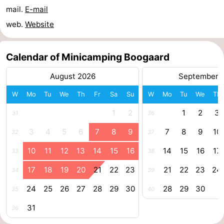
mail.
E-mail
courses
Sportfishing
Food
web.
Website
&
Events
Calendar of Minicamping Boogaard
Beverages
Ring
August 2026
September 
riding
Practical
W
Mo
Tu
We
Th
Fr
Sa
Su
W
Mo
Tu
We
Th
Forum
1
2
1
2
3
31
36
Route
3
4
5
6
7
8
9
7
8
9
10
32
37
10
11
12
13
14
15
16
14
15
16
17
-
33
38
17
18
19
20
21
22
23
21
22
23
24
34
39
Parking
Medical
24
25
26
27
28
29
30
28
29
30
35
40
addresses
Region
31
36
Zeeland