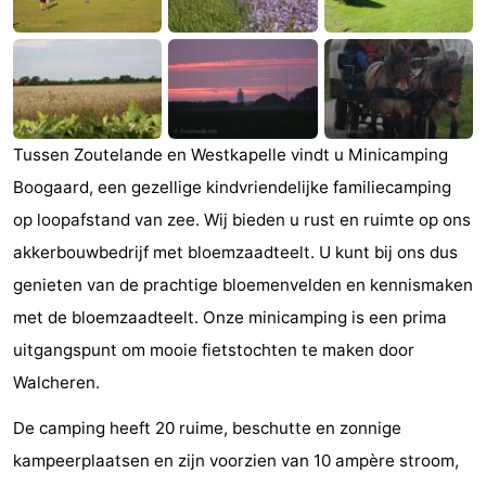
Zandput
Duinzicht
-
Joossesweg
-
Kustlicht
-
Tussen Zoutelande en Westkapelle vindt u Minicamping
Meerpaal
-
Boogaard, een gezellige kindvriendelijke familiecamping
op loopafstand van zee. Wij bieden u rust en ruimte op ons
Strandcamping
-
akkerbouwbedrijf met bloemzaadteelt. U kunt bij ons dus
Valkenisse
Zee,
Hotels
genieten van de prachtige bloemenvelden en kennismaken
met de bloemzaadteelt. Onze minicamping is een prima
Bos
Lastminutes
uitgangspunt om mooie fietstochten te maken door
en
Beach
Walcheren.
Duin
See
De camping heeft 20 ruime, beschutte en zonnige
kampeerplaatsen en zijn voorzien van 10 ampère stroom,
&
-