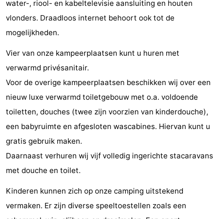
water-, riool- en kabeltelevisie aansluiting en houten
do
Museums
-
vlonders. Draadloos internet behoort ook tot de
mogelijkheden.
Galleries
-
Vier van onze kampeerplaatsen kunt u huren met
Monuments
-
verwarmd privésanitair.
Churches
-
Voor de overige kampeerplaatsen beschikken wij over een
nieuw luxe verwarmd toiletgebouw met o.a. voldoende
Lighthouses
-
toiletten, douches (twee zijn voorzien van kinderdouche),
Observation
Attractions
een babyruimte en afgesloten wascabines. Hiervan kunt u
gratis gebruik maken.
points
-
Daarnaast verhuren wij vijf volledig ingerichte stacaravans
Playgrounds
-
met douche en toilet.
Indoor
-
Kinderen kunnen zich op onze camping uitstekend
vermaken. Er zijn diverse speeltoestellen zoals een
playgrounds
Bowling
Wellness