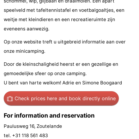
schommel, wip, glijbaan en draaimolen. Een apart
centres
centers
Villages
speelveld met tafeltennistafel en voetbalgoaltjes, een
weitje met kleindieren en een recreatieruimte zijn
&
Nature
eveneens aanwezig.
Cities
Guided
Op onze website treft u uitgebreid informatie aan over
onze minicamping.
tours
Sports
Door de kleinschaligheid heerst er een gezellige en
-
gemoedelijke sfeer op onze camping.
Swimming
-
U bent van harte welkom! Adrie en Simone Boogaard
pools
Cycling
-
Check prices here
and book directly online
Hiking
-
For information and reservation
Horse
-
Paulusweg 16, Zoutelande
riding
Golf
-
tel. +31 118 561 483