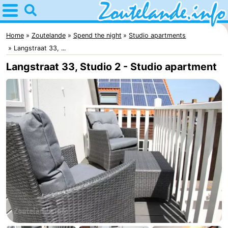
Home
Zoutelande
Home
Zoutelande
Spend the night
Studio apartments
Langstraat 33, ...
Tips
Langstraat 33, Studio 2 - Studio apartment
For
kids
Webcam
Webcam
Langstraat
Webcam
Beach
Spend
the
Apartments
night
-