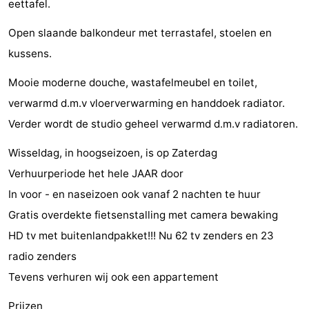
eettafel.
do
Museums
-
Open slaande balkondeur met terrastafel, stoelen en
Galleries
-
kussens.
Monuments
-
Mooie moderne douche, wastafelmeubel en toilet,
verwarmd d.m.v vloerverwarming en handdoek radiator.
Churches
-
Verder wordt de studio geheel verwarmd d.m.v radiatoren.
Lighthouses
-
Wisseldag, in hoogseizoen, is op Zaterdag
Verhuurperiode het hele JAAR door
Observation
Attractions
In voor - en naseizoen ook vanaf 2 nachten te huur
points
-
Gratis overdekte fietsenstalling met camera bewaking
HD tv met buitenlandpakket!!! Nu 62 tv zenders en 23
Playgrounds
-
radio zenders
Indoor
-
Tevens verhuren wij ook een appartement
playgrounds
Bowling
Wellness
Prijzen