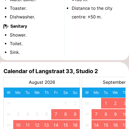
Toaster.
Distance to the city
Schouwen-
Dishwasher.
centre: ±50 m.
Duiveland
-
Sanitary
Shower.
Renesse
-
Toilet.
Brouwershaven
-
Sink.
Bruinisse
-
Calendar of Langstraat 33, Studio 2
Zierikzee
-
August 2026
September 
Nature
-
W
Mo
Tu
We
Th
Fr
Sa
Su
W
Mo
Tu
We
Th
Oosterschelde
Burgh
-
1
2
1
2
3
31
36
Haamstede
Nature
Walcheren
3
4
5
6
7
8
9
7
8
9
10
32
37
10
11
12
13
14
15
16
14
15
16
17
33
38
Kop
-