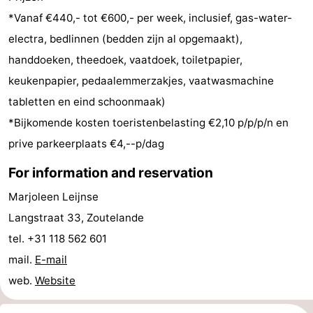
*Vanaf €440,- tot €600,- per week, inclusief, gas-water-
centres
centers
Villages
electra, bedlinnen (bedden zijn al opgemaakt),
&
Nature
handdoeken, theedoek, vaatdoek, toiletpapier,
keukenpapier, pedaalemmerzakjes, vaatwasmachine
Cities
Guided
tabletten en eind schoonmaak)
tours
Sports
*Bijkomende kosten toeristenbelasting €2,10 p/p/p/n en
prive parkeerplaats €4,--p/dag
-
For information and reservation
Swimming
-
Marjoleen Leijnse
pools
Cycling
-
Langstraat 33, Zoutelande
tel. +31 118 562 601
Hiking
-
mail.
E-mail
Horse
-
web.
Website
riding
Golf
-