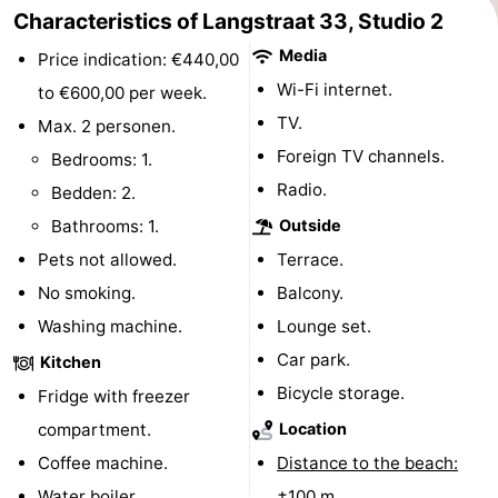
Characteristics of Langstraat 33, Studio 2
courses
Sportfishing
Food
Media
Price indication: €440,00
&
Events
Wi-Fi internet.
to €600,00 per week.
TV.
Max. 2 personen.
Beverages
Ring
Foreign TV channels.
Bedrooms: 1.
riding
Practical
Radio.
Bedden: 2.
Bathrooms: 1.
Outside
Forum
Pets not allowed.
Terrace.
Route
No smoking.
Balcony.
Washing machine.
Lounge set.
-
Car park.
Kitchen
Parking
Medical
Bicycle storage.
Fridge with freezer
compartment.
Location
addresses
Region
Coffee machine.
Distance to the beach:
Zeeland
Water boiler.
±100 m.