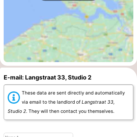
Vlaanderen
-
Nieuwvliet
-
Sluis
-
Cadzand
-
Nature
Weather
E-mail: Langstraat 33, Studio 2
Het
Contact
These data are sent directly and automatically
Zwin
us
via email to the landlord of
Langstraat 33,
Studio 2
. They will then contact you themselves.