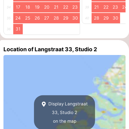
17
18
19
20
21
22
23
21
22
23
24
34
39
van
Veere
-
24
25
26
27
28
29
30
28
29
30
35
40
Schouwen
Nature
-
31
36
Oranjezon
Oostkapelle
-
Location of Langstraat 33, Studio 2
Nature
-
de
Domburg
-
Mantelingen
Westkapelle
-
Nature
-
Walcherse
Dishoek
-
Display Langstraat
33, Studio 2
bos
Vlissingen
-
on the map
Middelburg
Zeeuws-