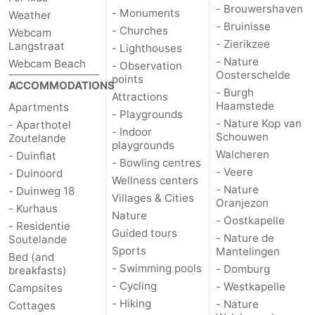
- Brouwershaven
- Monuments
Weather
- Bruinisse
- Churches
Webcam
- Zierikzee
Langstraat
- Lighthouses
- Nature
Webcam Beach
- Observation
Oosterschelde
points
ACCOMMODATIONS
- Burgh
Attractions
Haamstede
Apartments
- Playgrounds
- Nature Kop van
- Aparthotel
- Indoor
Schouwen
Zoutelande
playgrounds
Walcheren
- Duinflat
- Bowling centres
- Veere
- Duinoord
Wellness centers
- Nature
- Duinweg 18
Villages & Cities
Oranjezon
- Kurhaus
Nature
- Oostkapelle
- Residentie
Guided tours
- Nature de
Soutelande
Sports
Mantelingen
Bed (and
- Swimming pools
- Domburg
breakfasts)
- Cycling
- Westkapelle
Campsites
- Hiking
- Nature
Cottages