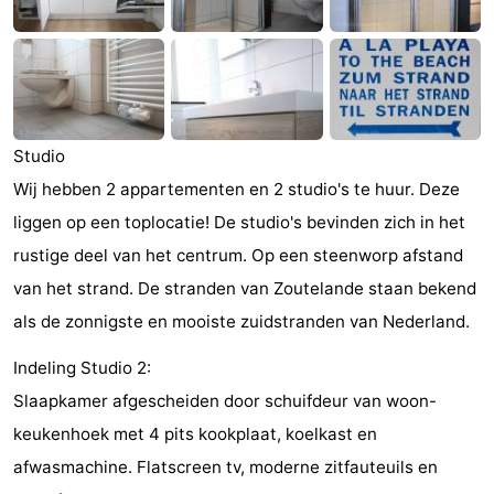
Zandput
Duinzicht
-
Joossesweg
-
Kustlicht
-
Studio
Meerpaal
-
Wij hebben 2 appartementen en 2 studio's te huur. Deze
liggen op een toplocatie! De studio's bevinden zich in het
Strandcamping
-
rustige deel van het centrum. Op een steenworp afstand
Valkenisse
Zee,
Hotels
van het strand. De stranden van Zoutelande staan bekend
als de zonnigste en mooiste zuidstranden van Nederland.
Bos
Lastminutes
Indeling Studio 2:
en
Beach
Slaapkamer afgescheiden door schuifdeur van woon-
Duin
See
keukenhoek met 4 pits kookplaat, koelkast en
afwasmachine. Flatscreen tv, moderne zitfauteuils en
&
-