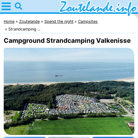
Home
Zoutelande
Home
Zoutelande
Spend the night
Campsites
Strandcamping ...
Tips
Campground Strandcamping Valkenisse
For
kids
Webcam
Webcam
Langstraat
Webcam
Beach
Spend
the
Apartments
night
-