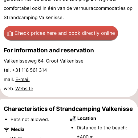
comfortabel ook! In één van de verhuuraccommodaties op
centres
centers
Villages
Strandcamping Valkenisse.
&
Nature
Check prices here
and book directly online
Cities
Guided
For information and reservation
tours
Sports
Valkenisseweg 64, Groot Valkenisse
-
tel. +31 118 561 314
Swimming
-
mail.
E-mail
web.
Website
pools
Cycling
-
Hiking
-
Characteristics of Strandcamping Valkenisse
Location
Pets not allowed.
Horse
-
Distance to the beach:
Media
riding
Golf
-
±400 m.