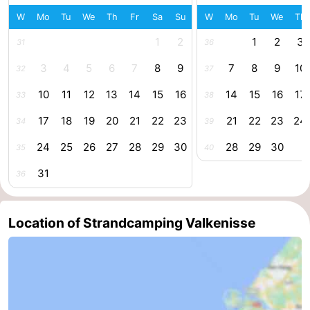
W
Mo
Tu
We
Th
Fr
Sa
Su
W
Mo
Tu
We
Th
van
Veere
-
1
2
1
2
3
31
36
Schouwen
Nature
-
3
4
5
6
7
8
9
7
8
9
10
32
37
Oranjezon
Oostkapelle
-
10
11
12
13
14
15
16
14
15
16
17
33
38
Nature
-
17
18
19
20
21
22
23
21
22
23
24
34
39
24
25
26
27
28
29
30
28
29
30
35
40
de
Domburg
-
31
36
Mantelingen
Westkapelle
-
Nature
-
Location of Strandcamping Valkenisse
Walcherse
Dishoek
-
bos
Vlissingen
-
Middelburg
Zeeuws-