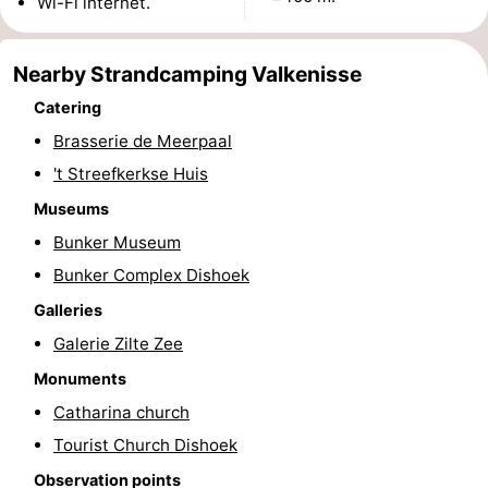
Wi-Fi internet.
courses
Sportfishing
Food
Nearby Strandcamping Valkenisse
&
Events
Catering
Beverages
Ring
Brasserie de Meerpaal
't Streefkerkse Huis
riding
Practical
Museums
Forum
Bunker Museum
Bunker Complex Dishoek
Route
Galleries
-
Galerie Zilte Zee
Parking
Medical
Monuments
Catharina church
addresses
Region
Tourist Church Dishoek
Zeeland
Observation points