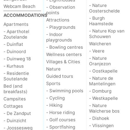
- Nature
Webcam Beach
- Observation
Oosterschelde
points
ACCOMMODATIONS
- Burgh
Attractions
Haamstede
Apartments
- Playgrounds
- Nature Kop van
- Aparthotel
- Indoor
Schouwen
Zoutelande
playgrounds
Walcheren
- Duinflat
- Bowling centres
- Veere
- Duinoord
Wellness centers
- Nature
- Duinweg 18
Villages & Cities
Oranjezon
- Kurhaus
Nature
- Oostkapelle
- Residentie
Guided tours
- Nature de
Soutelande
Sports
Mantelingen
Bed (and
- Swimming pools
- Domburg
breakfasts)
- Cycling
- Westkapelle
Campsites
- Hiking
- Nature
Cottages
Walcherse bos
- Horse riding
- De Zandput
- Dishoek
- Golf courses
- Duinzicht
- Vlissingen
- Sportfishing
- Joossesweg