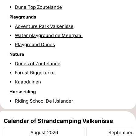
Dune Top Zoutelande
Schouwen-
Playgrounds
Duiveland
-
Adventure Park Valkenisse
Water playground de Meerpaal
Renesse
-
Playground Dunes
Brouwershaven
-
Nature
Dunes of Zoutelande
Bruinisse
-
Forest Biggekerke
Zierikzee
-
Kaapduinen
Horse riding
Nature
-
Riding School De IJslander
Oosterschelde
Burgh
-
Haamstede
Nature
Walcheren
Calendar of Strandcamping Valkenisse
August 2026
September 
Kop
-