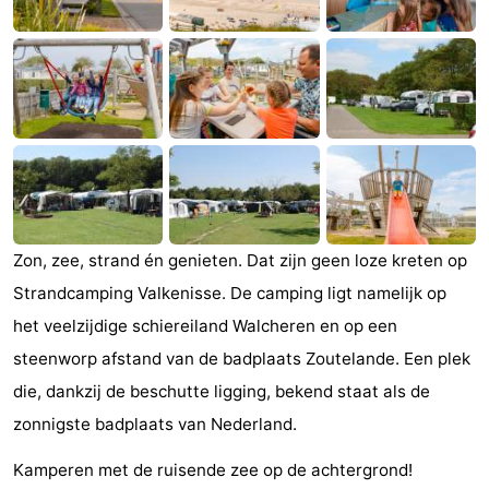
Zandput
Duinzicht
-
Joossesweg
-
Kustlicht
-
Meerpaal
-
Strandcamping
-
Zon, zee, strand én genieten. Dat zijn geen loze kreten op
Valkenisse
Zee,
Hotels
Strandcamping Valkenisse. De camping ligt namelijk op
Bos
Lastminutes
het veelzijdige schiereiland Walcheren en op een
steenworp afstand van de badplaats Zoutelande. Een plek
en
Beach
die, dankzij de beschutte ligging, bekend staat als de
Duin
See
zonnigste badplaats van Nederland.
Kamperen met de ruisende zee op de achtergrond!
&
-