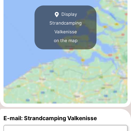
Vlaanderen
-
Display
Strandcamping
Nieuwvliet
-
Valkenisse
Sluis
-
on the map
Cadzand
-
Nature
Weather
Het
Contact
Zwin
us
E-mail: Strandcamping Valkenisse