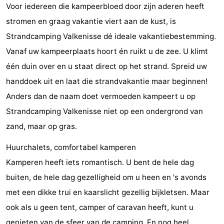
Voor iedereen die kampeerbloed door zijn aderen heeft
do
Museums
-
stromen en graag vakantie viert aan de kust, is
Strandcamping Valkenisse dé ideale vakantiebestemming.
Galleries
-
Vanaf uw kampeerplaats hoort én ruikt u de zee. U klimt
Monuments
-
één duin over en u staat direct op het strand. Spreid uw
handdoek uit en laat die strandvakantie maar beginnen!
Churches
-
Anders dan de naam doet vermoeden kampeert u op
Lighthouses
-
Strandcamping Valkenisse niet op een ondergrond van
zand, maar op gras.
Observation
Attractions
Huurchalets, comfortabel kamperen
points
-
Kamperen heeft iets romantisch. U bent de hele dag
Playgrounds
-
buiten, de hele dag gezelligheid om u heen en 's avonds
met een dikke trui en kaarslicht gezellig bijkletsen. Maar
Indoor
-
ook als u geen tent, camper of caravan heeft, kunt u
playgrounds
Bowling
Wellness
genieten van de sfeer van de camping. En nog heel