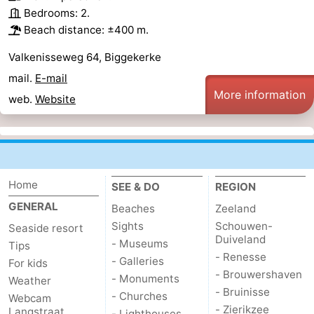
Bedrooms: 2.
Beach distance: ±400 m.
Valkenisseweg 64, Biggekerke
mail.
E-mail
More information
web.
Website
Home
SEE & DO
REGION
GENERAL
Beaches
Zeeland
Sights
Schouwen-
Seaside resort
Duiveland
- Museums
Tips
- Renesse
- Galleries
For kids
- Brouwershaven
- Monuments
Weather
- Bruinisse
- Churches
Webcam
- Zierikzee
Langstraat
- Lighthouses