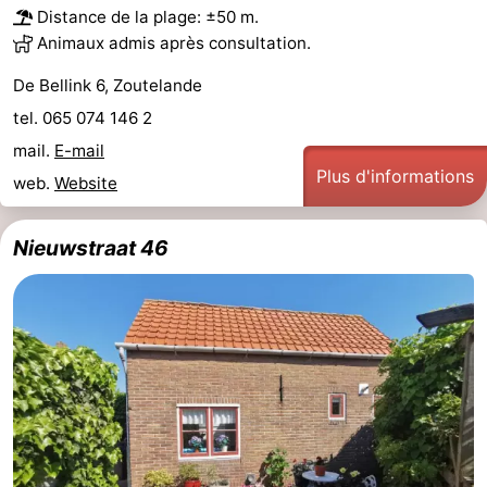
Distance de la plage: ±50 m.
Terrains
-
Animaux admis après consultation.
de
Peche
-
De Bellink 6, Zoutelande
tel. 065 074 146 2
golf
Sportive
Equitation
Boire
mail.
E-mail
Plus d'informations
et
Événements
web.
Website
manger
Conduite
Nieuwstraat 46
de
Pratiques
l'anneau
Forum
Route
-
Stationnement
Adresses