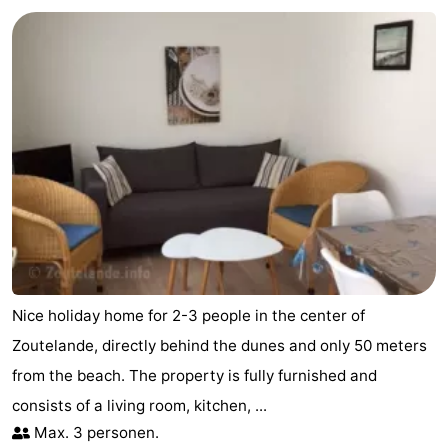
Aparthotel
-
Zoutelande
Duinflat
-
Duinoord
-
Duinweg
-
18
Kurhaus
-
Residentie
Campings
Soutelande
Chambre
Nice holiday home for 2-3 people in the center of
d'hôtes
Chaumières
Zoutelande, directly behind the dunes and only 50 meters
from the beach. The property is fully furnished and
-
consists of a living room, kitchen, ...
De
-
Max. 3 personen.