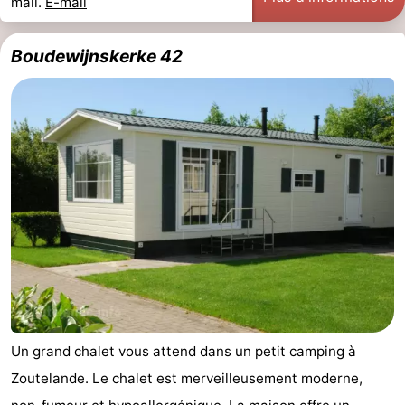
mail.
E-mail
Haamstede
Nature
Walcheren
Boudewijnskerke 42
Kop
-
van
Veere
-
Schouwen
Nature
-
Oranjezon
Oostkapelle
-
Nature
-
de
Domburg
-
Mantelingen
Westkapelle
-
Un grand chalet vous attend dans un petit camping à
Nature
-
Zoutelande. Le chalet est merveilleusement moderne,
Walcherse
Dishoek
-