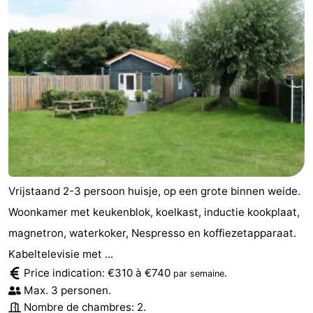
jeux
de
Bowling
Centres
jeux
de
Villages
intérieures
bien-
&
Nature
être
villes
Visites
guidées
Sports
-
Vrijstaand 2-3 persoon huisje, op een grote binnen weide.
Piscines
-
Woonkamer met keukenblok, koelkast, inductie kookplaat,
magnetron, waterkoker, Nespresso en koffiezetapparaat.
Faire
-
Kabeltelevisie met ...
Price indication: €310 à €740
.
du
Randonnée
-
par semaine
Max. 3 personen.
vélo
Équitation
-
Nombre de chambres: 2.