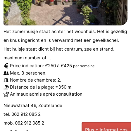
Médicales
Région
Zeeland
Het zomerhuisje staat achter het woonhuis. Het is gezellig
Schouwen-
en knus ingericht en is verwarmd met een gevelkachel.
Het huisje staat dicht bij het centrum, zee en strand.
Duiveland
-
maximum number of ...
Renesse
-
Price indication: €250 à €425
.
par semaine
Max. 3 personen.
Brouwershaven
-
Nombre de chambres: 2.
Distance de la plage: ±350 m.
Bruinisse
-
Animaux admis après consultation.
Zierikzee
-
Nieuwstraat 46, Zoutelande
tel. 062 912 085 2
Nature
-
mob. 062 912 085 2
Oosterschelde
Burgh
-
Plus d'informations