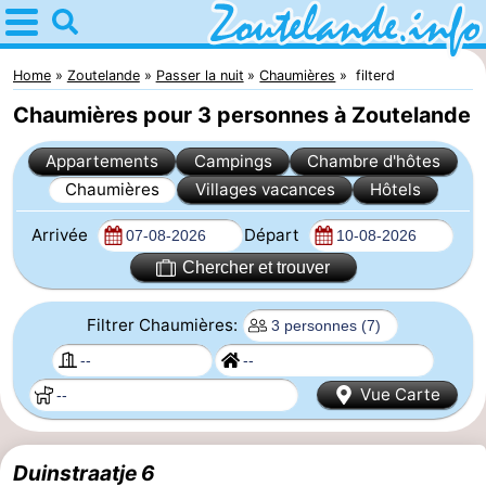
Home
Zoutelande
Home
Zoutelande
Passer la nuit
Chaumières
filterd
Chaumières pour 3 personnes à Zoutelande
Astuces
Appartements
Campings
Chambre d'hôtes
Avec
Chaumières
Villages vacances
Hôtels
les
Webcam
Arrivée
Départ
enfants
Webcam
Chercher et trouver
Langstraat
Webcam
Filtrer Chaumières:
Plage
Passer
Vue Carte
la
Appartements
nuit
-
Duinstraatje 6