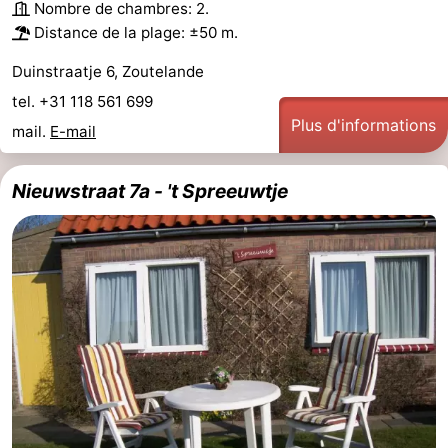
Nombre de chambres: 2.
Zandput
Duinzicht
-
Distance de la plage: ±50 m.
Duinstraatje 6, Zoutelande
Joossesweg
-
tel. +31 118 561 699
Kustlicht
-
Plus d'informations
mail.
E-mail
Meerpaal
-
Nieuwstraat 7a - 't Spreeuwtje
Strandcamping
-
Valkenisse
Zee,
Hôtels
Bos
Last
en
minutes
Plages
Duin
Voir
et
Lieux