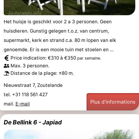
faire
d'intérêt
-
Het huisje is geschikt voor 2 a 3 personen. Geen
Musées
-
huisdieren. Gunstig gelegen t.o.z. van centrum,
Galeries
-
supermarkt, kerk en strand c.a. 80 m lopen van elk
genoemde. Er is een mooie tuin met stoelen en ...
Monuments
-
Price indication: €310 à €350
.
par semaine
Églises
-
Max. 3 personen.
Distance de la plage: ±80 m.
Phares
-
Nieuwstraat 7, Zoutelande
Points
Attractions
tel. +31 118 561 427
Plus d'informations
mail.
E-mail
de
-
vue
Terrains
-
De Bellink 6 - Japiad
de
Aires
-