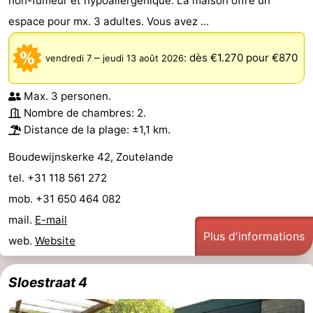
non-fumeur et hypoallergénique. La maison offre un
espace pour mx. 3 adultes. Vous avez ...
bos
Vlissingen
-
–
:
dès €1.270
pour €870
Middelburg
Zeeuws-
vendredi 7
jeudi 13 août 2026
Vlaanderen
-
Max. 3 personen.
Nombre de chambres: 2.
Nieuwvliet
-
Distance de la plage: ±1,1 km.
Sluis
-
Boudewijnskerke 42, Zoutelande
tel. +31 118 561 272
Cadzand
-
mob. +31 650 464 082
Nature
Météo
mail.
E-mail
Plus d'informations
web.
Website
Het
Contact
Zwin
Sloestraat 4